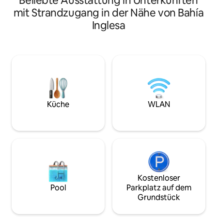
Beliebte Ausstattung in Unterkünften
Du wohnst in einer Eigentumswohnung,
Satellitenfernseh
mit Strandzugang in der Nähe von Bahía
in einem komfortablen und sicheren
Salzwasser, Waschmaschi
Inglesa
Haus (24/7) mit Zugang zu
über eine ausgest
Gemeinschaftsräumen (Pool und
Grill oder einen Gr
Kinderspielplatz). Das Haus ist komplett
Swimmingpool für
für bis zu 6 Personen ausgestattet,
Erwachsene, Kinderspiele.
verfügt über 2 Terrassen, einen Pavillon
sichere Eigentum
für Mahlzeiten im Freien, WLAN, Zugang
Block vom Strand 
von der Straße, 2 private Parkplätze,
Playa Blanca und d
Waschmaschine, Bügeleisen,
entfernt. Und 15 Minuten mit dem Auto
Kaffeemaschine, Haartrockner und eine
vom Flughafen ent
Küche
WLAN
ausgestattete Küche, Schränke,
Bettwäsche und Handtücher.
Kostenloser
Pool
Parkplatz auf dem
Grundstück