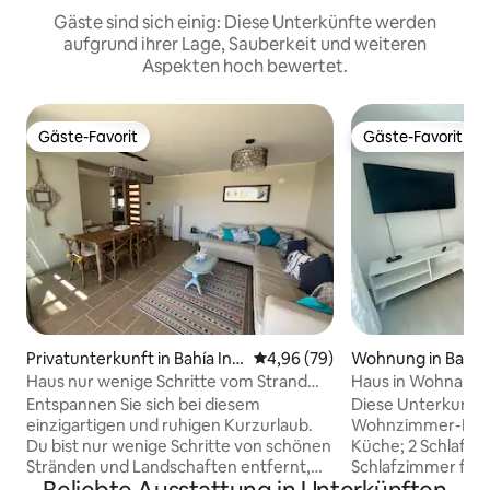
Gäste sind sich einig: Diese Unterkünfte werden
aufgrund ihrer Lage, Sauberkeit und weiteren
Aspekten hoch bewertet.
Gäste-Favorit
Gäste-Favorit
Gäste-Favorit
Gäste-Favorit
Privatunterkunft in Bahía Ingl
Durchschnittliche Bewertung: 
4,96 (79)
Wohnung in Bahía 
esa
Haus nur wenige Schritte vom Strand
Haus in Wohnanlag
Bahía Inglesa entfernt
Entspannen Sie sich bei diesem
Diese Unterkunft 
einzigartigen und ruhigen Kurzurlaub.
Wohnzimmer-Essz
Du bist nur wenige Schritte von schönen
Küche; 2 Schlafzi
Stränden und Landschaften entfernt,
Schlafzimmer für 
die du erkunden und genießen kannst.
Badezimmer, koste