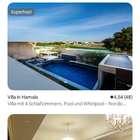
Superhost
Superhost
Villa in Hamala
Durchschnittl
4,54 (48)
Villa mit 4 Schlafzimmern, Pool und Whirlpool – Nordic
Resort