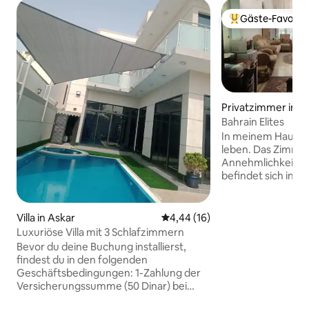
Gäste-Favorit
Beliebter Gäste-F
Privatzimmer in A
Bahrain Elites
In meinem Haus wir
leben. Das Zimmer
Annehmlichkeiten,
befindet sich in A
dem Seef-Viertel. H
Geschäfte, Super
Restaurants. Die 
Villa in Askar
Durchschnittliche Bewertung: 
4,44 (16)
Gehminuten entfer
Luxuriöse Villa mit 3 Schlafzimmern
Verkehrsmittel fin
Bevor du deine Buchung installierst,
wichtigsten Orten 
findest du in den folgenden
Das Schloss von Ba
Geschäftsbedingungen: 1-Zahlung der
Meeresküste und 
Versicherungssumme (50 Dinar) bei
Seef sind zu Fuß e
Anreise 2. Das Rauchen in der Villa ist
neue Freunde zu 