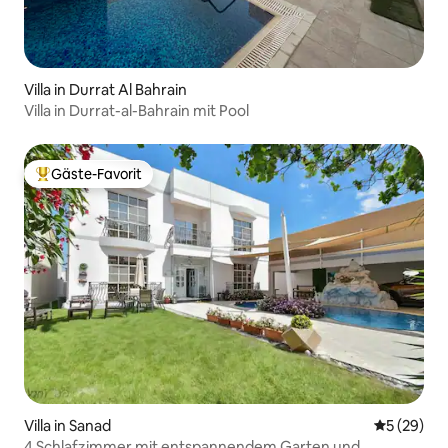
Villa in Durrat Al Bahrain
Villa in Durrat-al-Bahrain mit Pool
Gäste-Favorit
Beliebter Gäste-Favorit.
Villa in Sanad
Durchschni
5 (29)
4 Schlafzimmer mit entspannendem Garten und