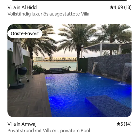
Villa in Al Hidd
Durchschnitt
4,69 (13)
Vollständig luxuriös ausgestattete Villa
Gäste-Favorit
Gäste-Favorit
Villa in Amwaj
Durchschn
5 (14)
Privatstrand mit Villa mit privatem Pool