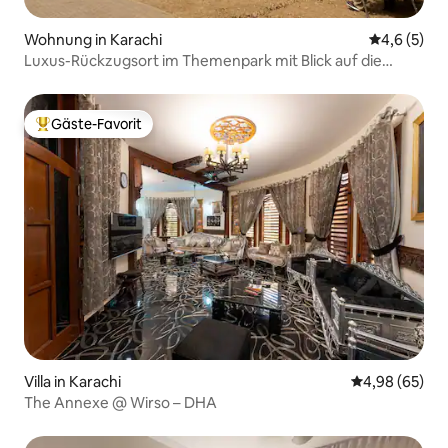
Wohnung in Karachi
Durchschni
4,6 (5)
Luxus-Rückzugsort im Themenpark mit Blick auf die
Jinnah Avenue
Gäste-Favorit
Beliebter Gäste-Favorit.
Villa in Karachi
Durchschnittl
4,98 (65)
The Annexe @ Wirso – DHA