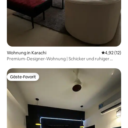
Wohnung in Karachi
Durchschnitt
4,92 (12)
Premium-Designer-Wohnung | Schicker und ruhiger
Aufenthalt!
Gäste-Favorit
Gäste-Favorit