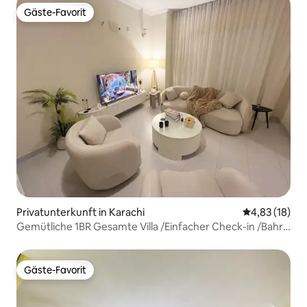
Gäste-Favorit
Gäste-Favorit
Privatunterkunft in Karachi
Durchschnitt
4,83 (18)
Gemütliche 1BR Gesamte Villa /Einfacher Check-in /Bahria
Town
Gäste-Favorit
Gäste-Favorit