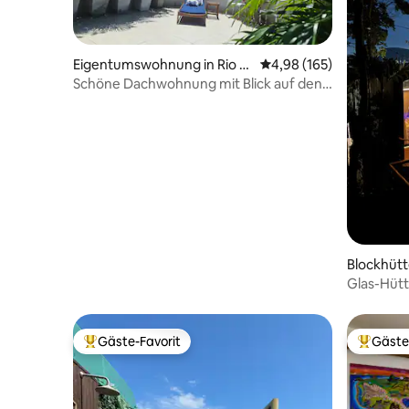
Eigentumswohnung in Rio d
Durchschnittliche Bewe
4,98 (165)
e Janeiro
Schöne Dachwohnung mit Blick auf den
Zuckerhut / Urca
Blockhütt
Glas-Hütt
Gäste-Favorit
Gäste
Beliebter Gäste-Favorit.
Beliebte