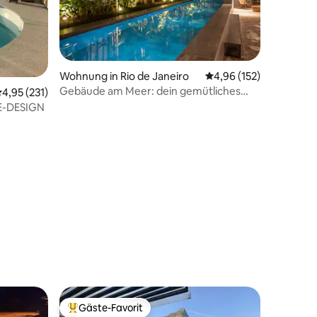
58 Bewertungen
Wohnung in Rio de Janeiro
Durchschnittliche Bew
4,96 (152)
Gebäude am Meer: dein gemütliches
urchschnittliche Bewertung: 4,95 von 5, 231 Bewertungen
4,95 (231)
Zuhause am Strand!
E-DESIGN
Gäste-Favorit
Beliebter Gäste-Favorit.