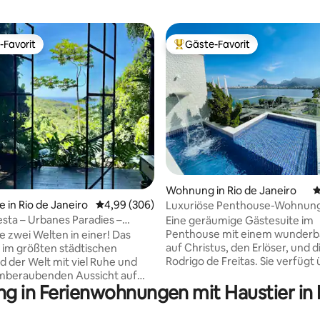
-Favorit
Gäste-Favorit
r Gäste-Favorit.
Beliebter Gäste-Favorit.
rtung: 4,91 von 5, 148 Bewertungen
Wohnung in Rio de Janeiro
D
e in Rio de Janeiro
Durchschnittliche Bewertung: 4,99 von 5, 3
4,99 (306)
Luxuriöse Penthouse-Wohnung 
Sauna und Privatsphäre.
esta – Urbanes Paradies –
Eine geräumige Gästesuite im
Penthouse mit einem wunderba
e zwei Welten in einer! Das
auf Christus, den Erlöser, und 
t im größten städtischen
Rodrigo de Freitas. Sie verfügt
 der Welt mit viel Ruhe und
einen großen Außenbereich mi
emberaubenden Aussicht auf
ng in Ferienwohnungen mit Haustier in
Swimmingpool und Wasserfall, 
von Leblon. Auf der anderen
Gäste-WC, eine Dampfsauna m
d Sie 2 km vom Asphalt und 20
Dusche, eine Küche, einen Grill
ten vom Strand von Leblon