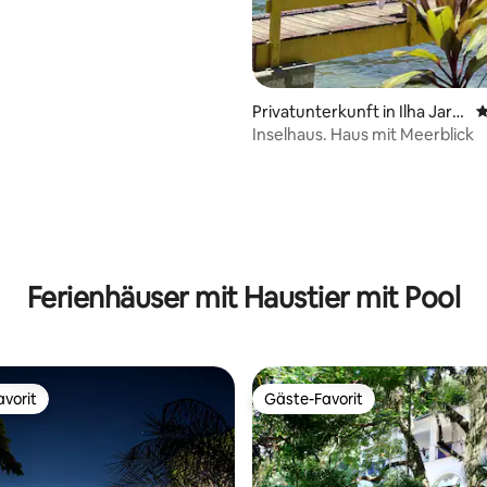
Privatunterkunft in Ilha Jardi
D
m
Inselhaus. Haus mit Meerblick
rtung: 4,96 von 5, 138 Bewertungen
Ferienhäuser mit Haustier mit Pool
vorit
Gäste-Favorit
vorit
Gäste-Favorit