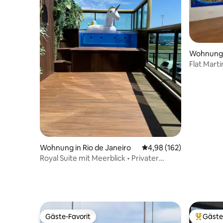
Wohnung i
Flat Mart
Natur•Zuf
Wohnung in Rio de Janeiro
Durchschnittliche Bewe
4,98 (162)
Royal Suite mit Meerblick • Privater
beheizter Pool • Barra
Gäste-Favorit
Gäste
Gäste-Favorit
Beliebte