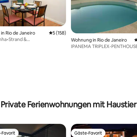
n Rio de Janeiro
Durchschnittliche Bewertung: 5 von 5, 1
5 (158)
inha•Strand &
Wohnung in Rio de Janeiro
D
luchtsort in Barra
IPANEMA TRIPLEX-PENTHOUS
rtung: 4,98 von 5, 162 Bewertungen
Private Ferienwohnungen mit Haustier
-Favorit
Gäste-Favorit
r Gäste-Favorit.
Gäste-Favorit