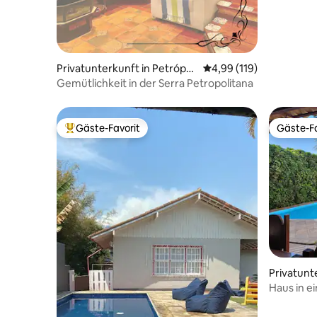
vom Stran
Privatunterkunft in Petrópoli
Durchschnittliche Bewe
4,99 (119)
s
Gemütlichkeit in der Serra Petropolitana
Gäste-Favorit
Gäste-Fa
Beliebter Gäste-Favorit.
Gäste-Fa
Privatunt
Haus in e
Itaipuãçu