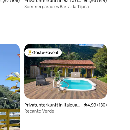
urchschnittliche Bewertung: 4,97 von 5, 106 Bewertungen
4,97 (106)
Privatunterkunft in Barra da
Durchschnittliche Bew
4,93 (144)
Tijuca
Sommerparadies Barra da Tijuca
Gäste-Favorit
Beliebter Gäste-Favorit.
Privatunterkunft in Itaipuaç
Durchschnittliche Bew
4,99 (130)
u
Recanto Verde
72 Bewertungen