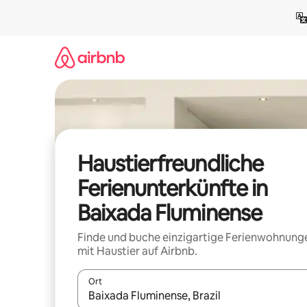
Zu
Inhalten
springen
Haustierfreundliche
Ferienunterkünfte in
Baixada Fluminense
Finde und buche einzigartige Ferienwohnung
mit Haustier auf Airbnb.
Ort
Wenn Ergebnisse verfügbar sind, navigiere mit d