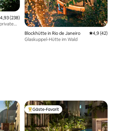
urchschnittliche Bewertung: 4,93 von 5, 238 Bewertungen
4,93 (238)
privatem
t
Blockhütte in Rio de Janeiro
Durchschnittliche B
4,9 (42)
Glaskuppel-Hütte im Wald
71 Bewertungen
Gäste-Favorit
Beliebter Gäste-Favorit.