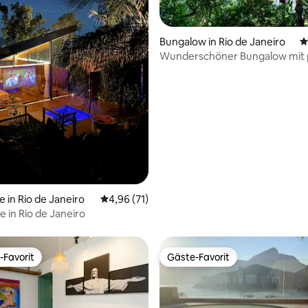
Bungalow in Rio de Janeiro
D
rtung: 4,98 von 5, 165 Bewertungen
Wunderschöner Bungalow mit 
Pool und Garten – tolle Aussich
e in Rio de Janeiro
Durchschnittliche Bewertung: 4,96 von 5, 
4,96 (71)
e in Rio de Janeiro
-Favorit
Gäste-Favorit
r Gäste-Favorit.
Gäste-Favorit