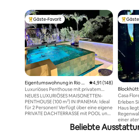
Gäste-Favorit
Gäste
Beliebter Gäste-Favorit.
Beliebte
Eigentumswohnung in Rio d
Durchschnittliche Bewe
4,91 (148)
e Janeiro
Blockhütt
Luxuriöses Penthouse mit privatem
Pool & Terrasse in Ipanema
Casa Flor
NEUES LUXURIÖSES MAISONETTEN-
Meerblick
PENTHOUSE (100 m²) IN IPANEMA: Ideal
Erleben Si
für 2 Personen! Verfügt über eine eigene
Haus lieg
PRIVATE DACHTERRASSE mit POOL und
Regenwald
stilvollem GRILLBEREICH, mit voll
einer at
Beliebte Ausstattu
ausgestatteter Küche und EINEM
das Meer 
FANTASTISCHEN BLICK AUF DEN
Seite sin
CHRISTUS! Ein einzigartiger und stilvoller
Autominu