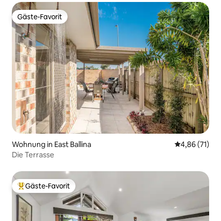
Gäste-Favorit
Gäste-Favorit
Wohnung in East Ballina
Durchschnitt
4,86 (71)
Die Terrasse
Gäste-Favorit
Beliebter Gäste-Favorit.