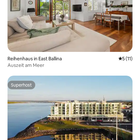
Reihenhaus in East Ballina
Durchschn
5 (11)
Auszeit am Meer
Superhost
Superhost