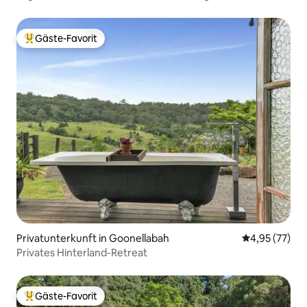
North Creek
Gäste-Favorit
Beliebter Gäste-Favorit.
Privatunterkunft in Goonellabah
Durchschnitt
4,95 (77)
Privates Hinterland-Retreat
Gäste-Favorit
Beliebter Gäste-Favorit.