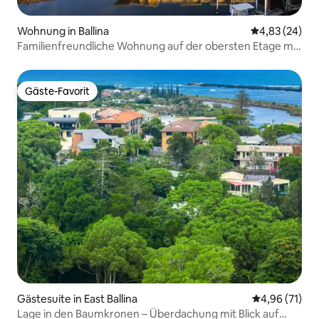
Wohnung in Ballina
Durchschnittl
4,83 (24)
Familienfreundliche Wohnung auf der obersten Etage mit
Pool
Gäste-Favorit
Gäste-Favorit
Gästesuite in East Ballina
Durchschnitt
4,96 (71)
Lage in den Baumkronen – Überdachung mit Blick auf