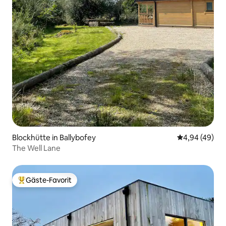
Blockhütte in Ballybofey
Durchschnittl
4,94 (49)
The Well Lane
Gäste-Favorit
Beliebter Gäste-Favorit.