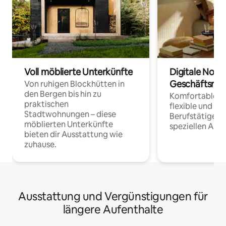
Voll möblierte Unterkünfte
Digitale Noma
Geschäftsrei
Von ruhigen Blockhütten in
den Bergen bis hin zu
Komfortable Un
praktischen
flexible und o
Stadtwohnungen – diese
Berufstätige 
möblierten Unterkünfte
speziellen Arbe
bieten dir Ausstattung wie
zuhause.
Ausstattung und Vergünstigungen für
längere Aufenthalte