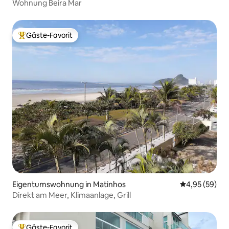
Wohnung Beira Mar
Gäste-Favorit
Beliebter Gäste-Favorit.
Eigentumswohnung in Matinhos
Durchschnittl
4,95 (59)
Direkt am Meer, Klimaanlage, Grill
Gäste-Favorit