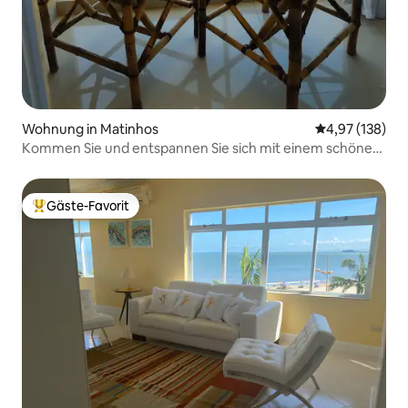
Wohnung in Matinhos
Durchschnittl
4,97 (138)
Kommen Sie und entspannen Sie sich mit einem schönen
Blick auf das Meer.
Gäste-Favorit
Beliebter Gäste-Favorit.