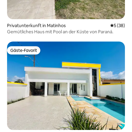
Privatunterkunft in Matinhos
Durchschni
5 (38)
Gemütliches Haus mit Pool an der Küste von Paraná.
Gäste-Favorit
Gäste-Favorit