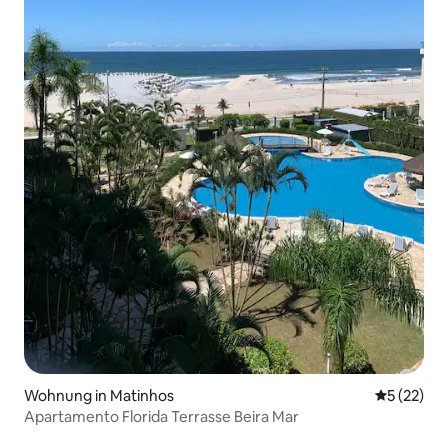
Wohnung in Matinhos
Durchschn
5 (22)
Apartamento Florida Terrasse Beira Mar