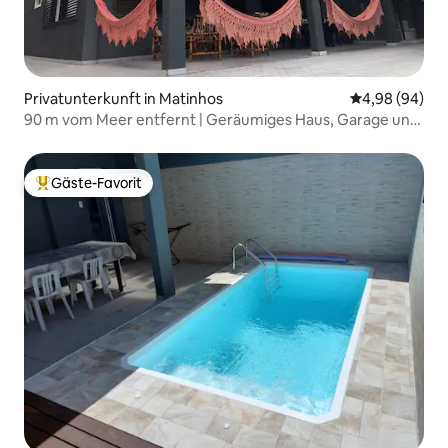
Privatunterkunft in Matinhos
Durchschnittl
4,98 (94)
90 m vom Meer entfernt | Geräumiges Haus, Garage und
Grill
Gäste-Favorit
Beliebter Gäste-Favorit.