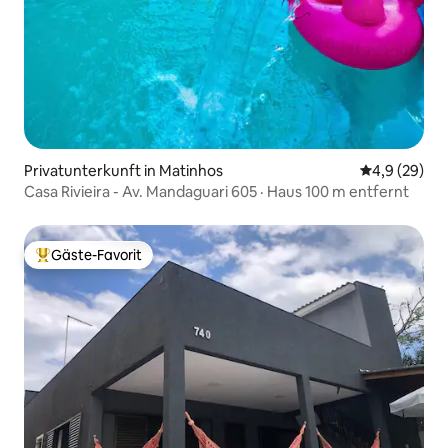
Privatunterkunft in Matinhos
Durchschnitt
4,9 (29)
Casa Rivieira - Av. Mandaguari 605 · Haus 100 m entfernt
Gäste-Favorit
Beliebter Gäste-Favorit.