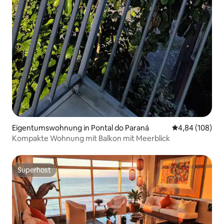
Eigentumswohnung in Pontal do Paraná
Durchschnittli
4,84 (108)
Kompakte Wohnung mit Balkon mit Meerblick
Superhost
Superhost