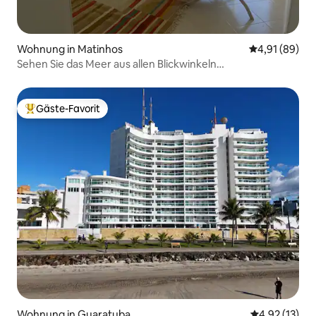
Wohnung in Matinhos
Durchschnitt
4,91 (89)
Sehen Sie das Meer aus allen Blickwinkeln…
Gäste-Favorit
Beliebter Gäste-Favorit.
Wohnung in Guaratuba
Durchschnitt
4,92 (13)