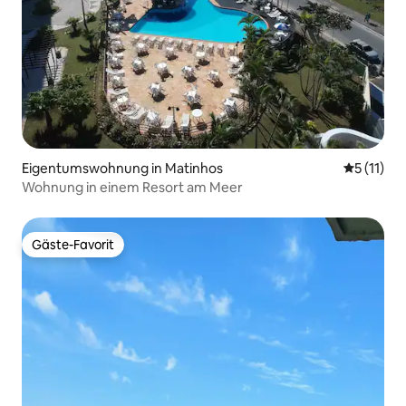
Eigentumswohnung in Matinhos
Durchschn
5 (11)
Wohnung in einem Resort am Meer
Gäste-Favorit
Gäste-Favorit