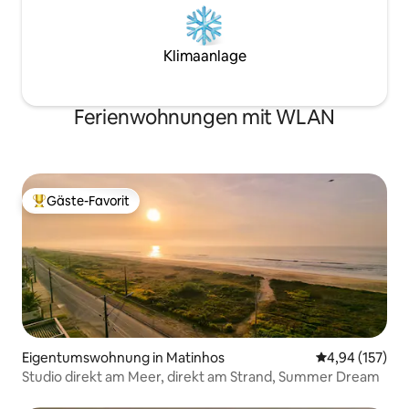
Klimaanlage
Ferienwohnungen mit WLAN
Gäste-Favorit
Beliebter Gäste-Favorit.
Eigentumswohnung in Matinhos
Durchschnittl
4,94 (157)
Studio direkt am Meer, direkt am Strand, Summer Dream