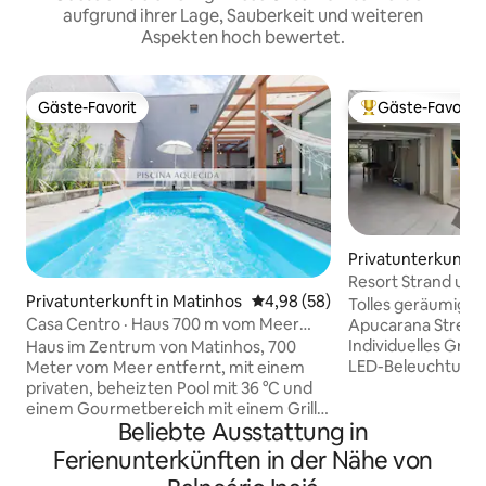
aufgrund ihrer Lage, Sauberkeit und weiteren
Aspekten hoch bewertet.
Gäste-Favorit
Gäste-Favorit
Gäste-Favorit
Beliebter Gäste-F
Privatunterkunft 
Resort Strand und
Privatunterkunft in Matinhos
Durchschnittliche Bewertung: 
4,98 (58)
von Pr Matinhos
Tolles geräumiges 
Casa Centro · Haus 700 m vom Meer
Apucarana Street,
entfernt mit beheiztem Pool
Individuelles Grun
Haus im Zentrum von Matinhos, 700
LED-Beleuchtung m
Meter vom Meer entfernt, mit einem
Hydro. Garage und P
privaten, beheizten Pool mit 36 °C und
Residenz liegt 90
einem Gourmetbereich mit einem Grill.
Beliebte Ausstattung in
Beach, einem neu 
Es bietet Platz für bis zu 12 Gäste, wobei
am Wasser, 1 km 
die Unterbringung für 8 Personen
Ferienunterkünften in der Nähe von
Fischmarkt und 3
besser ist. Bettwäsche ist inbegriffen