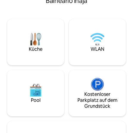
Balneário Inajá
Caiobá Beach entf
und die Räume sind gut geeignet für
von der Soley-Bä
Familien, Paare und Freundesgruppen.
Caopi-Supermarkt 
Die Unterkunft umfasst 1 eigenes
ausgezeichnete U
Badezimmer mit Klimaanlage, 2
Familie zu entspa
Schlafzimmer, ein Wohnzimmer mit
verfügbar. Die Unt
Smart-TV, eine Einbauküche, eine
eingezäunt und ve
Garage für 4 Autos und eine
elektronisches Tor Es gibt Plätze f
haustierfreundliche Option. Sie befindet
Haustiere.
sich in einem Raum, der entworfen
Küche
WLAN
wurde, um Familie und Freunde in der
Nähe von Brava Beach und dem
Surfspot zusammenzubringen.
Kostenloser
Pool
Parkplatz auf dem
Grundstück