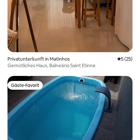
Privatunterkunft in Matinhos
Durchschn
5 (25)
Gemütliches Haus, Balneário Saint Etinne
Gäste-Favorit
Gäste-Favorit