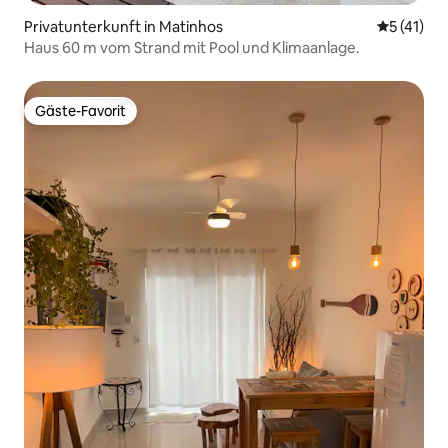
Privatunterkunft in Matinhos
Durchschn
5 (41)
Haus 60 m vom Strand mit Pool und Klimaanlage.
Gäste-Favorit
Gäste-Favorit