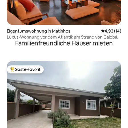
Eigentumswohnung in Matinhos
Durchschnitt
4,93 (14)
Luxus-Wohnung vor dem Atlantik am Strand von Caiobá.
Familienfreundliche Häuser mieten
Gäste-Favorit
Beliebter Gäste-Favorit.