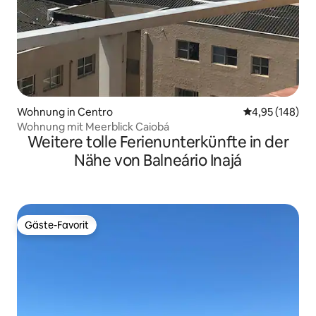
Wohnung in Centro
Durchschnittli
4,95 (148)
Wohnung mit Meerblick Caiobá
Weitere tolle Ferienunterkünfte in der
Nähe von Balneário Inajá
Gäste-Favorit
Gäste-Favorit