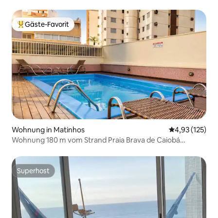
Gäste-Favorit
Beliebter Gäste-Favorit.
Wohnung in Matinhos
Durchschnittl
4,93 (125)
Wohnung 180 m vom Strand Praia Brava de Caiobá
entfernt mit Pool
Superhost
Superhost