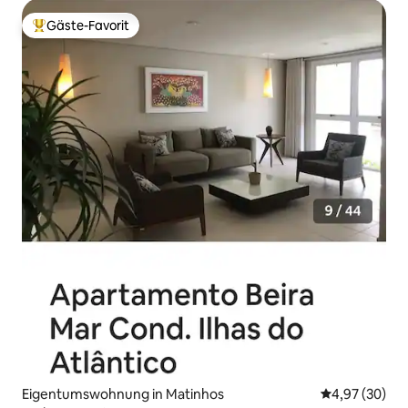
Gäste-Favorit
Beliebter Gäste-Favorit.
Eigentumswohnung in Matinhos
Durchschnittl
4,97 (30)