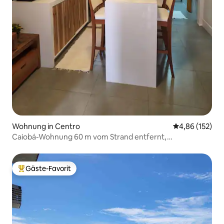
Wohnung in Centro
Durchschnittl
4,86 (152)
Caiobá-Wohnung 60 m vom Strand entfernt,
Klimaanlage, Garage, 2 Schlafzimmer, Suite
Gäste-Favorit
Beliebter Gäste-Favorit.