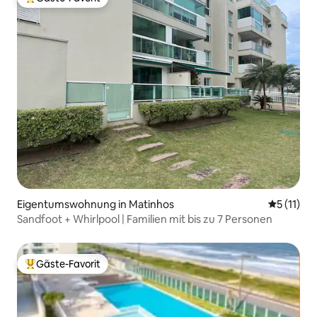
Beliebter Gäste-Favorit.
Eigentumswohnung in Matinhos
Durchschn
5 (11)
Sandfoot + Whirlpool | Familien mit bis zu 7 Personen
Gäste-Favorit
Beliebter Gäste-Favorit.