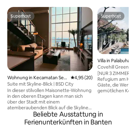
Superhost
Superhost
Superhost
Superhost
Villa in Palabuhanr
Covehill Green Re
[NUR 3 ZIMMER, NI
Wohnung in Kecamatan Serp
Durchschnittliche Bewertung: 
4,95 (20)
Refugium am Hang,
ong
Suite mit Skyline-Blick | BSD City
Gäste, die Wert a
In dieser stilvollen Maisonette-Wohnung
gemütlichen Komfo
in den oberen Etagen kann man sich
ist von viel Grün u
über der Stadt mit einem
umgeben und biete
atemberaubenden Blick auf die Skyline
Ort, um dich aus
Beliebte Ausstattung in
von BSD wunderbar erholen.
aufzutanken, ohne
Durchdacht gestaltet mit einer
oder dem Strand ent
Ferienunterkünften in Banten
modernen, modernen, zeitgemäßen
Pelabuhan Ratu gel
Note ist sie perfekt für Geschäftsreisen,
Nähe von allem, w