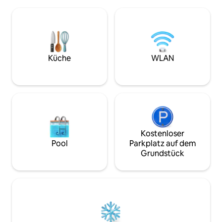
Staycations oder längere Aufenthalte.
dennoch in der Na
Das Hotel liegt im Herzen von BSD City,
du ununterbroch
nur wenige Schritte von TerasKota und
kannst. Ein Ort, a
wenige Minuten von der AEON Mall, The
entspannen, zurü
Breeze und ICE BSD entfernt. Genieße
geerdet fühlen kannst.
50-Mbit/s-WLAN, Smart-TV, Kochnische
Unterkunft ist hau
und Zugang zu einem Pool in
berechnen 100.000
Küche
WLAN
olympischer Größe, einem
Fitnessstudio, einer Billardlounge, einem
Minimarkt und einer Waschküche.
Wunderschöne Sonnenuntergänge &
die Lichter der Stadt erwarten dich.
Kostenloser
Pool
Parkplatz auf dem
Grundstück