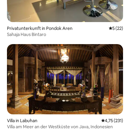
Privatunterkunft in Pondok Aren
Durchschn
5 (22)
Sahaja Haus Bintaro
Villa in Labuhan
Durchschnittl
4,75 (231)
Villa am Meer an der Westküste von Java, Indonesien