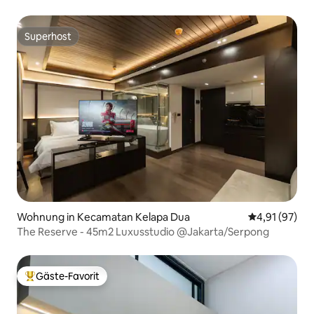
Superhost
Superhost
Wohnung in Kecamatan Kelapa Dua
Durchschnitt
4,91 (97)
The Reserve - 45m2 Luxusstudio @Jakarta/Serpong
Gäste-Favorit
Beliebter Gäste-Favorit.