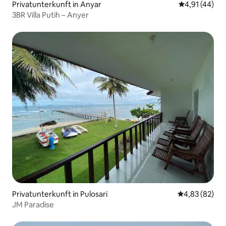
Privatunterkunft in Anyar
Durchschnitt
4,91 (44)
3BR Villa Putih – Anyer
Privatunterkunft in Pulosari
Durchschnittl
4,83 (82)
JM Paradise