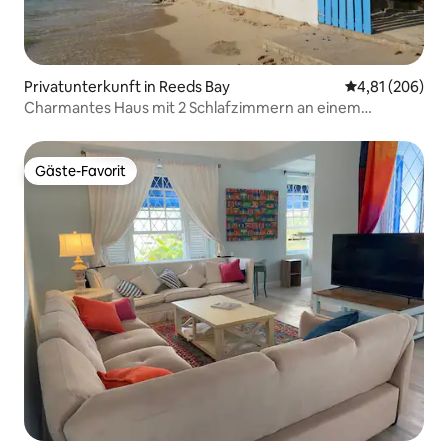
Privatunterkunft in Reeds Bay
Durchschnittli
4,81 (206)
Charmantes Haus mit 2 Schlafzimmern an einem
fantastischen Strand
Gäste-Favorit
Gäste-Favorit