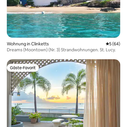
Wohnung in Clinketts
Durchschni
5 (64)
Dreams (Moontown) (Nr. 3) Strandwohnungen. St. Lucy.
Gäste-Favorit
Gäste-Favorit