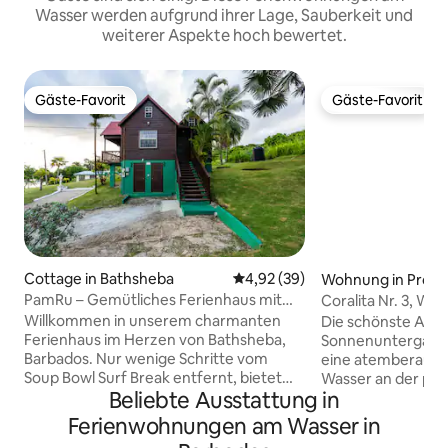
Wasser werden aufgrund ihrer Lage, Sauberkeit und
weiterer Aspekte hoch bewertet.
Gäste-Favorit
Gäste-Favorit
Gäste-Favorit
Gäste-Favorit
Cottage in Bathsheba
Durchschnittliche Bewertung: 
4,92 (39)
Wohnung in Prosp
PamRu – Gemütliches Ferienhaus mit
Coralita Nr. 3, Wo
atemberaubender Aussicht
Sandy Lane
Willkommen in unserem charmanten
Die schönste Auss
Ferienhaus im Herzen von Bathsheba,
Sonnenuntergang der Insel
Barbados. Nur wenige Schritte vom
eine atemberaub
Soup Bowl Surf Break entfernt, bietet
Wasser an der pre
Beliebte Ausstattung in
unser Ferienhaus eine Mischung aus
Westküste von Ba
rustikaler Ruhe und Küstenabenteuer.
von Ian Morrison u
Ferienwohnungen am Wasser in
Wache mit dem beruhigenden
klassischen griech