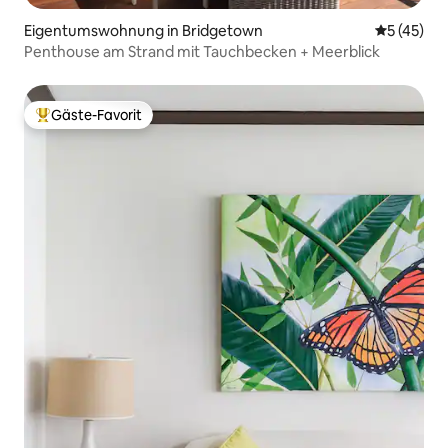
Eigentumswohnung in Bridgetown
Durchschn
5 (45)
Penthouse am Strand mit Tauchbecken + Meerblick
Gäste-Favorit
Beliebter Gäste-Favorit.