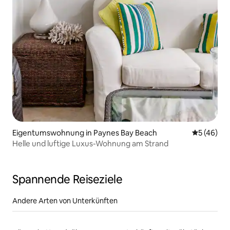
Eigentumswohnung in Paynes Bay Beach
Durchschni
5 (46)
Helle und luftige Luxus-Wohnung am Strand
Spannende Reiseziele
Andere Arten von Unterkünften