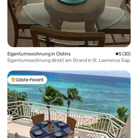
Eigentumswohnung in Oistins
Durchschni
5 (30)
Eigentumswohnung direkt am Strand in St. Lawrence Gap
Gäste-Favorit
Beliebter Gäste-Favorit.