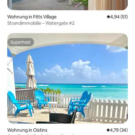
Wohnung in Fitts Village
Durchschnitt
4,94 (51)
Strandimmobilie – Watergate #2
Superhost
Superhost
Wohnung in Oistins
Durchschnitt
4,79 (34)