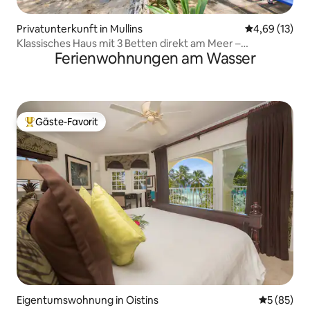
Privatunterkunft in Mullins
Durchschnitt
4,69 (13)
Klassisches Haus mit 3 Betten direkt am Meer –
Ferienwohnungen am Wasser
Whitecaps
Gäste-Favorit
Beliebter Gäste-Favorit.
Eigentumswohnung in Oistins
Durchschni
5 (85)