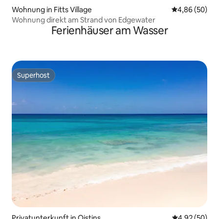
Wohnung in Fitts Village
Durchschnittl
4,86 (50)
Wohnung direkt am Strand von Edgewater
Ferienhäuser am Wasser
Superhost
Superhost
Privatunterkunft in Oistins
Durchschnittl
4,92 (50)