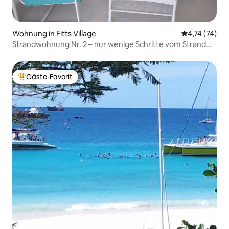
Wohnung in Fitts Village
Durchschnitt
4,74 (74)
Strandwohnung Nr. 2 – nur wenige Schritte vom Strand
entfernt!
Gäste-Favorit
Beliebter Gäste-Favorit.