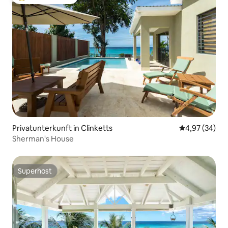
Beliebter Gäste-Favorit.
Privatunterkunft in Clinketts
Durchschnittl
4,97 (34)
Sherman's House
Superhost
Superhost