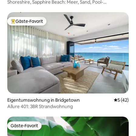
Shoreshire, Sapphire Beach: Meer, Sand, Pool-
Glückseligkeit
Gäste-Favorit
Beliebter Gäste-Favorit.
Eigentumswohnung in Bridgetown
Durchschn
5 (42)
Allure 401: 3BR Strandwohnung
Gäste-Favorit
Gäste-Favorit