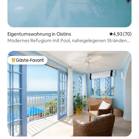
Eigentumswohnung in Oistins
Durchschnittl
4,93 (70)
Modernes Refugium mit Pool, nahegelegenen Stränden
und Restaurants
Gäste-Favorit
Beliebter Gäste-Favorit.