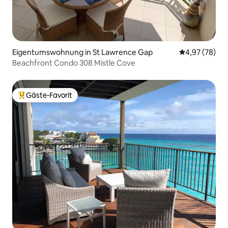
Eigentumswohnung in St Lawrence Gap
Durchschnittl
4,97 (78)
Beachfront Condo 308 Mistle Cove
Gäste-Favorit
Beliebter Gäste-Favorit.