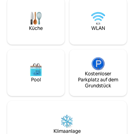
(Schlafsofa für 1 Gast) Für
ideal para relajarse. La sala de estar es
Aufenthalt von 7
amplia y luminosa, decorada en tonos
wird eine wöchent
neutros y azules que aportan un toque
Zimmerreinigung b
de frescura y calma. Un cómodo sofá y
Zusätzliche Reini
una elegante butaca junto a la ventana
Küche
WLAN
können gegen ein
ofrecen el lugar perfecto para
werden. Bettwäsc
descansar, leer o disfrutar de una buena
sind inbegriffen.
conversación. Grandes ventanales
permiten la entrada de abundante luz
natural y dan acceso al balcón privado,
desde donde se puede contemplar la
vida urbana de Barcelona. La cocina es
práctica y moderna, equipada con
Kostenloser
electrodomésticos de alta gama en
Pool
Parkplatz auf dem
acero inoxidable, una placa de inducción
Grundstück
y una encimera de mármol que aporta
un toque sofisticado. Incluye todo lo
necesario para preparar comidas, desde
una cafetera hasta una tostadora, y
dispone de una zona de almacenaje
suficiente para largas estancias. El
dormitorio, decorado en estilo
minimalista, cuenta con una cama
Klimaanlage