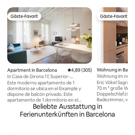
Gäste-Favorit
Gäste-Favorit
Gäste-Favorit
Gäste-Favorit
Wohnung in Barce
Apartment in Barcelona
Durchschnittliche Bewertung: 4
4,89 (305)
Wohnung im nordi
In Casa de Girona 17, Superior-
der Sagrada Famili
Apartment 1 Schlafzimmer...
Eric Vökel Sagrada Fam
Este moderno apartamento de 1
70 m ² große Wohn
dormitorio se ubica en el Eixample y
Doppelschlafzimm
dispone de balcón privado. Este
Badezimmer, von 
apartamento de 1 dormitorio en el
Beliebte Ausstattung in
eigenem Bad zum
Eixample de Barcelona combina un
gehört, sowie ei
diseño moderno con detalles
Ferienunterkünften in Barcelona
einer voll ausges
acogedores, creando un espacio ideal
einem Balkon. Idea
para relajarse y disfrutar de la ciudad.
Momente in toller 
Luminoso y decorado en tonos neutros
Maximale Kapazitä
y toques azules, ofrece una sala de estar