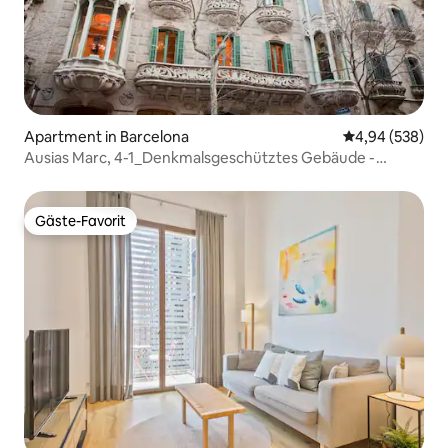
Apartment in Barcelona
Durchschnittli
4,94 (538)
Ausias Marc, 4-1_Denkmalsgeschütztes Gebäude -
Terrasse 1
Gäste-Favorit
Gäste-Favorit