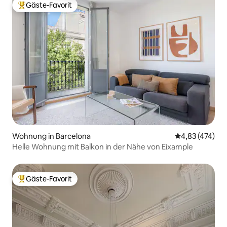
Gäste-Favorit
Beliebter Gäste-Favorit.
Wohnung in Barcelona
Durchschnittli
4,83 (474)
Helle Wohnung mit Balkon in der Nähe von Eixample
Gäste-Favorit
Beliebter Gäste-Favorit.