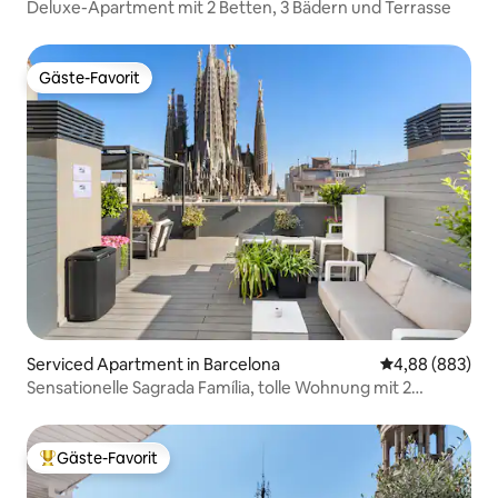
Deluxe-Apartment mit 2 Betten, 3 Bädern und Terrasse
de los tres apartamentos, sin garantizar
uno en particular. No obstante, todos
ofrecen el mismo confort y estilo,
Gäste-Favorit
asegurando una estancia agradable
Gäste-Favorit
independientemente de la opción
asignada.
Serviced Apartment in Barcelona
Durchschnittli
4,88 (883)
Sensationelle Sagrada Família, tolle Wohnung mit 2
Schlafzimmern.
Gäste-Favorit
Beliebter Gäste-Favorit.