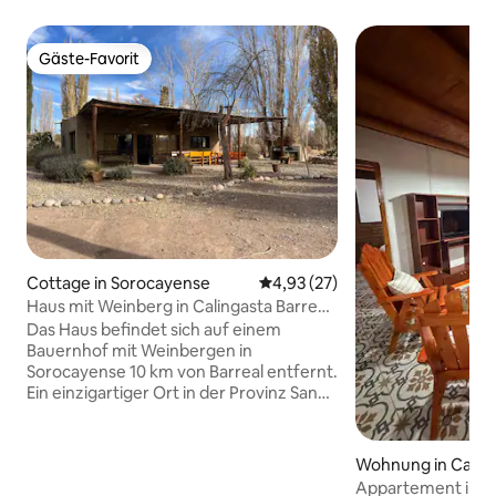
Gäste-Favorit
Gäste-Favorit
Cottage in Sorocayense
Durchschnittliche Bewertung: 
4,93 (27)
Haus mit Weinberg in Calingasta Barreal,
San Juan
Das Haus befindet sich auf einem
Bauernhof mit Weinbergen in
Sorocayense 10 km von Barreal entfernt.
Ein einzigartiger Ort in der Provinz San
Juan, Argentinien. Das Anwesen
verfügt über 15 ha und bietet einen
herrlichen Blick auf die Bergkette und
Wohnung in Calin
die Precordillera. Cerro Aconcagua,
Appartement in Ba