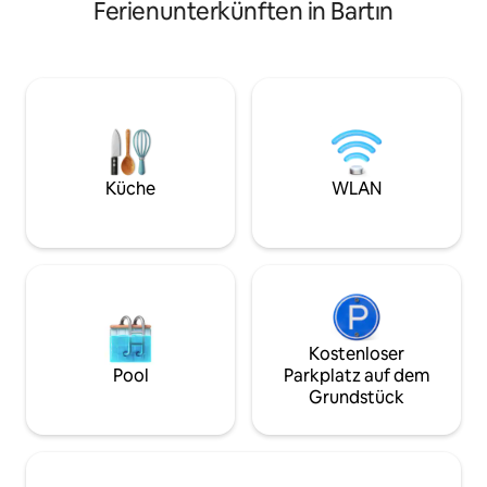
Garten. Sie bietet einen 6 x 10 m großen
Ferienunterkünften in Bartın
entfernt. (Das Tel
privaten Pool, einen 100 m² großen
möglicherweise nic
Wintergarten, eine Sauna, einen
(kein WLAN)
Whirlpool, einen Kamin und einen
Steinofen. 2 der 4 Zimmer verfügen
über ein eigenes Badezimmer und einen
Whirlpool, 1 Zimmer verfügt über einen
Whirlpool, eine Sauna und ein
Ankleidezimmer. Basketballplatz,
Tischtennis, Trampolin und großer
Küche
WLAN
Sitzbereich im Freien für Entspannung
und Unterhaltung. Der gesamte Raum
steht ausschließlich für Euch zur
Verfügung.
Kostenloser
Pool
Parkplatz auf dem
Grundstück