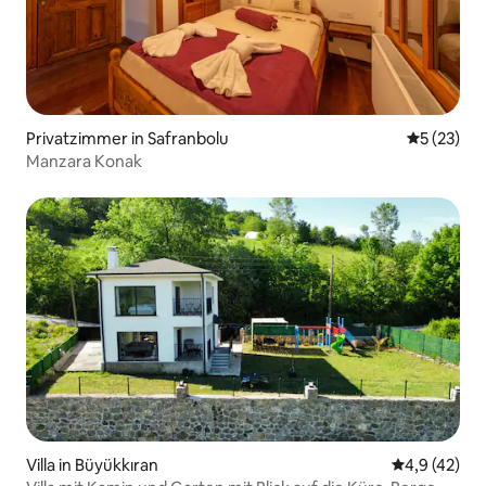
Privatzimmer in Safranbolu
Durchschn
5 (23)
Manzara Konak
Villa in Büyükkıran
Durchschnit
4,9 (42)