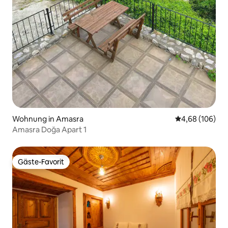
Wohnung in Amasra
Durchschnittli
4,68 (106)
Amasra Doğa Apart 1
Gäste-Favorit
Gäste-Favorit