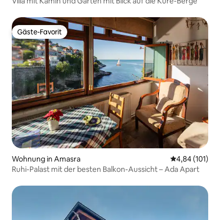
Villa mit Kamin und Garten mit Blick auf die Küre-Berge
Gäste-Favorit
Gäste-Favorit
Wohnung in Amasra
Durchschnittl
4,84 (101)
Ruhi-Palast mit der besten Balkon-Aussicht – Ada Apart