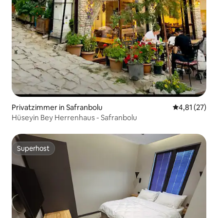
Privatzimmer in Safranbolu
Durchschnitt
4,81 (27)
Hüseyin Bey Herrenhaus - Safranbolu
Superhost
Superhost