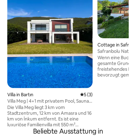
Cottage in Safran
Safranbolu Natur
Wenn eine Buchung
gesamte Grundstü
freistehendes Hau
bevorzugt gemiet
Haus verfügt über
und bietet Platz f
😇 Es ist ein Nat
Villa in Bartın
Durchschnittliche Bewertu
5 (3)
Pinienwäldern, in 
Villa Meg | 4+1 mit privatem Pool, Sauna
Mencilis-Höhle, 
& Jacuzzi
Die Villa Meg liegt 3 km vom
entfernt. Ein ruhig
Stadtzentrum, 12 km von Amasra und 16
Weinberghaus mit 
km von İnkum entfernt. Es ist eine
Kamelien, Herd und Grill. Die
luxuriöse Familienvilla mit 550 m²
Safranbolu sind 7
Beliebte Ausstattung in
Wohnfläche und 1000 m² privatem
nächste Lebensmit