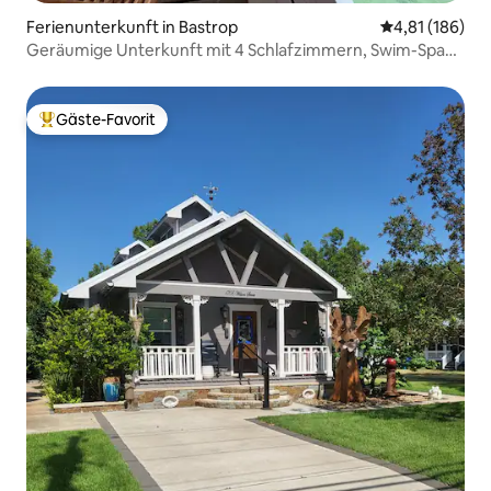
Ferienunterkunft in Bastrop
Durchschnittl
4,81 (186)
Geräumige Unterkunft mit 4 Schlafzimmern, Swim-Spa
und Billardtisch!
Gäste-Favorit
Beliebter Gäste-Favorit.