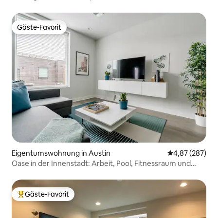
Innenstadt
Gäste-Favorit
Gäste-Favorit
Eigentumswohnung in Austin
Durchschnittli
4,87 (287)
Oase in der Innenstadt: Arbeit, Pool, Fitnessraum und
Parkplatz für Elektrofahrzeuge
Gäste-Favorit
Beliebter Gäste-Favorit.