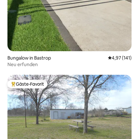
Bungalow in Bastrop
Durchschnittl
4,97 (141)
Neu erfunden
Gäste-Favorit
Beliebter Gäste-Favorit.