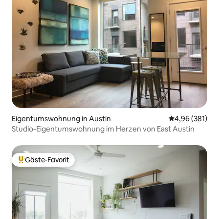
Eigentumswohnung in Austin
Durchschnittli
4,96 (381)
Studio-Eigentumswohnung im Herzen von East Austin
Gäste-Favorit
Beliebter Gäste-Favorit.