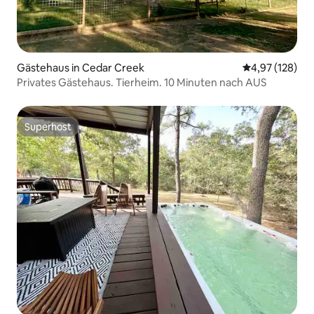
Gästehaus in Cedar Creek
Durchschnittl
4,97 (128)
Privates Gästehaus. Tierheim. 10 Minuten nach AUS
Superhost
Superhost