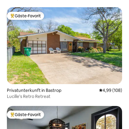
Gäste-Favorit
Beliebter Gäste-Favorit.
Privatunterkunft in Bastrop
Durchschnittli
4,99 (108)
Lucille's Retro Retreat
Gäste-Favorit
Beliebter Gäste-Favorit.