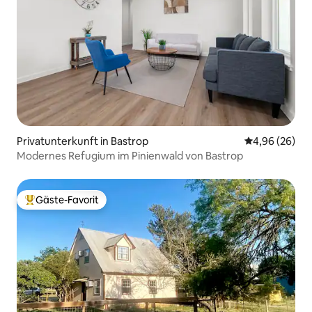
Privatunterkunft in Bastrop
Durchschnittl
4,96 (26)
Modernes Refugium im Pinienwald von Bastrop
Gäste-Favorit
Beliebter Gäste-Favorit.