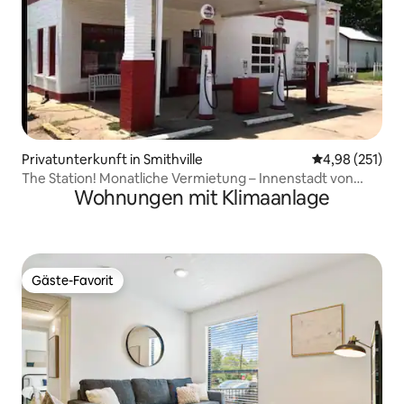
Privatunterkunft in Smithville
Durchschnittl
4,98 (251)
The Station! Monatliche Vermietung – Innenstadt von
Wohnungen mit Klimaanlage
Smithville!
Gäste-Favorit
Gäste-Favorit