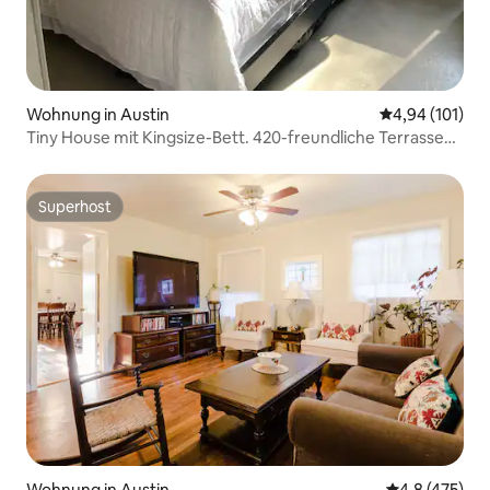
Wohnung in Austin
Durchschnittl
4,94 (101)
Tiny House mit Kingsize-Bett. 420-freundliche Terrasse
im Freien
Superhost
Superhost
Wohnung in Austin
Durchschnitt
4,8 (475)