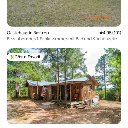
Gästehaus in Bastrop
Durchschnittl
4,95 (101)
Bezauberndes 1-Schlafzimmer mit Bad und Küchenzeile
Gäste-Favorit
Beliebter Gäste-Favorit.