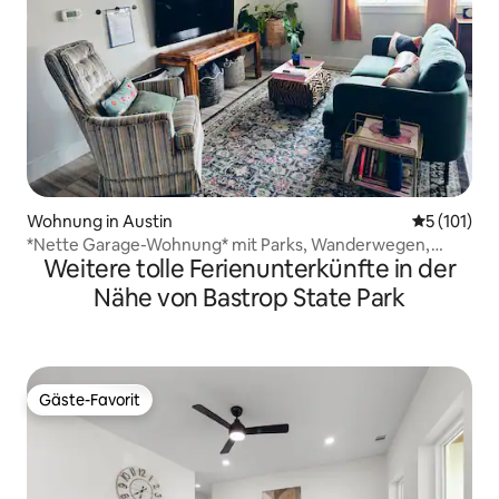
Wohnung in Austin
Durchschni
5 (101)
*Nette Garage-Wohnung* mit Parks, Wanderwegen,
Weitere tolle Ferienunterkünfte in der
Foodtrucks und Spaß
Nähe von Bastrop State Park
Gäste-Favorit
Gäste-Favorit