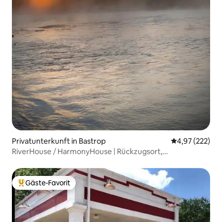
Privatunterkunft in Bastrop
Durchschnittli
4,97 (222)
RiverHouse / HarmonyHouse | Rückzugsort,
haustierfreundlich
Gäste-Favorit
Beliebter Gäste-Favorit.