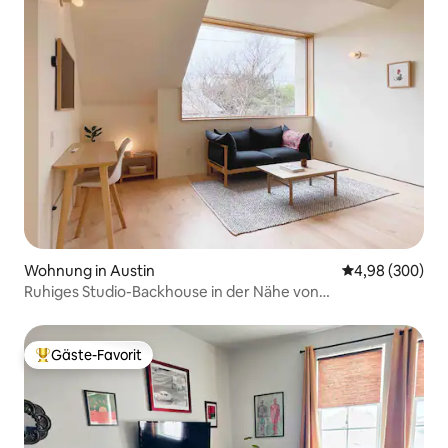
Wohnung in Austin
Durchschnittli
4,98 (300)
Ruhiges Studio-Backhouse in der Nähe von
Eastside/Flughafen/F1!
Gäste-Favorit
Beliebter Gäste-Favorit.