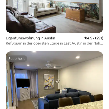
Eigentumswohnung in Austin
Durchschnittl
4,97 (291)
Refugium in der obersten Etage in East Austin in der Nähe
der Innenstadt
Superhost
Superhost