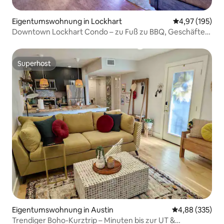
Eigentumswohnung in Lockhart
Durchschnittl
4,97 (195)
Downtown Lockhart Condo – zu Fuß zu BBQ, Geschäften
& mehr
Superhost
Superhost
Eigentumswohnung in Austin
Durchschnittli
4,88 (335)
Trendiger Boho-Kurztrip – Minuten bis zur UT &