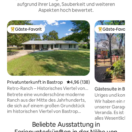
aufgrund ihrer Lage, Sauberkeit und weiteren
Aspekten hoch bewertet.
Gäste-Favorit
Gäste-Favorit
Beliebter Gäste-Favorit.
Beliebter Gäste-F
Privatunterkunft in Bastrop
Durchschnittliche Bewertung: 4
4,96 (138)
Retro-Ranch – Historisches Viertel von
Gästesuite in Bast
Bastrop
Betrete eine wunderschöne moderne
Uriges und komfor
Ranch aus der Mitte des Jahrhunderts,
Gästezimmer und
Wir haben ein ne
die sich auf einem großen Grundstück
unserer Garage n
im historischen Viertel von Bastrop
Veranda. Es ist ei
befindet. Entspanne dich in diesem
alles Wesentliche
geräumigen Hinterhof, der mit einer
Beliebte Ausstattung in
Es verfügt über ei
Feuerstelle, einer überdachten Veranda
voller Größe, ein