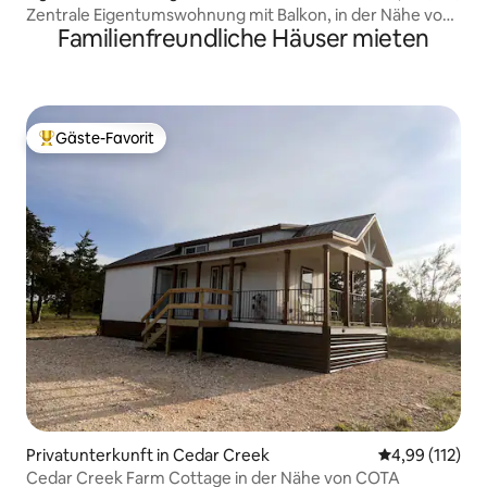
Zentrale Eigentumswohnung mit Balkon, in der Nähe von
Familienfreundliche Häuser mieten
DT und Essen
Gäste-Favorit
Beliebter Gäste-Favorit.
Privatunterkunft in Cedar Creek
Durchschnittl
4,99 (112)
Cedar Creek Farm Cottage in der Nähe von COTA