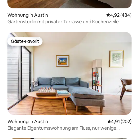
Wohnung in Austin
Durchschnittli
4,92 (484)
Gartenstudio mit privater Terrasse und Küchenzeile
Gäste-Favorit
Gäste-Favorit
Wohnung in Austin
Durchschnittl
4,91 (202)
Elegante Eigentumswohnung am Fluss, nur wenige
Minuten von der Innenstadt entfernt