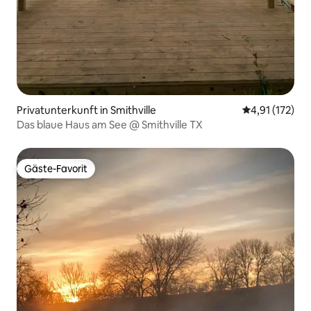
Privatunterkunft in Smithville
Durchschnittl
4,91 (172)
Das blaue Haus am See @ Smithville TX
Gäste-Favorit
Gäste-Favorit