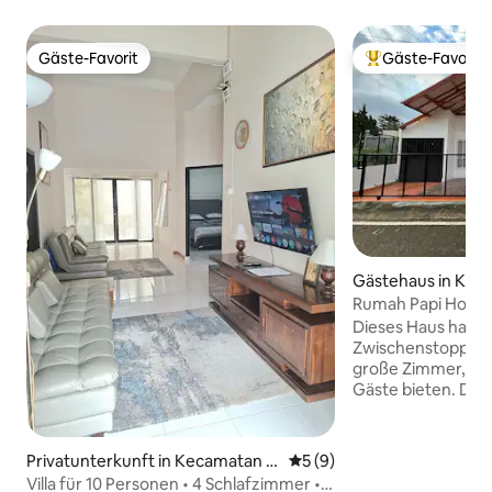
Gäste-Favorit
Gäste-Favorit
Gäste-Favorit
Beliebter Gäste-F
Gästehaus in Kec
ngin Koto Selayan
Rumah Papi Homes
Dieses Haus hat d
Zwischenstopphaus
große Zimmer, die 
Gäste bieten. Die
Gadang beträgt we
kannst zu Fuß zu
Uhrenturm gehen.
Privatunterkunft in Kecamatan G
Durchschnittliche Bewertu
5 (9)
Warmwasser und ei
uguk Panjang
Villa für 10 Personen • 4 Schlafzimmer •