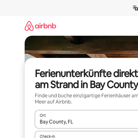
Zu
Inhalten
springen
Ferienunterkünfte direkt
am Strand in Bay County
Finde und buche einzigartige Ferienhäuser a
Meer auf Airbnb.
Ort
Wenn Ergebnisse verfügbar sind, navigiere mit d
Check-in