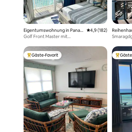
Eigentumswohnung in Panam
Durchschnittliche Bew
4,9 (182)
Reihenhau
a City Beach
each
Golf Front Master mit
Smaragdg
atemberaubendem Blick auf die
vor der T
Smaragdküste!
Gäste-Favorit
Gäste
Beliebter Gäste-Favorit.
Beliebte