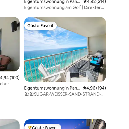
Eigentumswohnung in Pana
Durchschnittliche Bew
4,92 (214)
rbe🏝☀️🩴
ma City Beach
Eigentumswohnung am Golf | Direkter
Strandzugang
Gäste-Favorit
Gäste-Favorit
urchschnittliche Bewertung: 4,94 von 5, 100 Bewertungen
4,94 (100)
20 Bewertungen
scher
Eigentumswohnung in Pana
Durchschnittliche Bew
4,96 (194)
ma City Beach
🏖️🏖️SUGAR-WEISSER-SAND-STRAND-4
POOLS-MAJESTIC
Gäste-Favorit