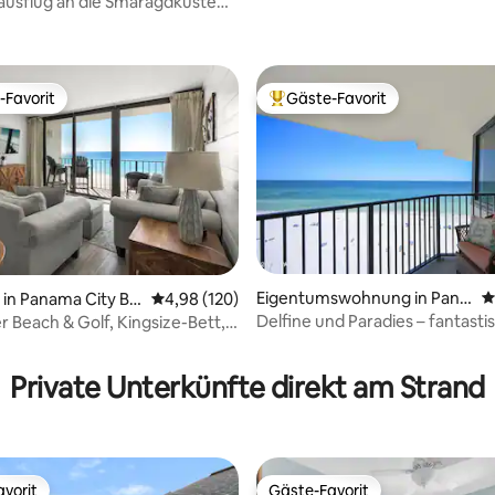
usflug an die Smaragdküste
STRAND! Kostenlose Strandkö
ize-Bett
-Favorit
Gäste-Favorit
r Gäste-Favorit.
Beliebter Gäste-Favorit.
rtung: 4,97 von 5, 106 Bewertungen
Eigentumswohnung in Pana
D
in Panama City Be
Durchschnittliche Bewertung: 4,98 von 5, 1
4,98 (120)
ma City Beach
Delfine und Paradies – fantasti
 Beach & Golf, Kingsize-Bett,
Balkon direkt am Meer!
!
Private Unterkünfte direkt am Strand
vorit
Gäste-Favorit