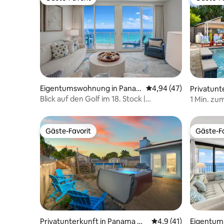
Gäste-Favorit
Gäste-Fa
Eigentumswohnung in Pana
Durchschnittliche Bew
4,94 (47)
Privatunt
ma City Beach
City Beac
Blick auf den Golf im 18. Stock |
1 Min. zu
Liegestühle + Pier Park
Whirlpool
Gäste-Favorit
Gäste-Fa
Gäste-Favorit
Gäste-Fa
Privatunterkunft in Panama Cit
Durchschnittliche B
4,9 (41)
Eigentum