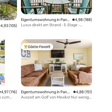
Eigentumswohnung in Pana
Durchschnittliche Bew
4,98 (188)
ma City Beach
Luxus direkt am Strand - 5. Etage -
37 Bewertungen
urchschnittliche Bewertung: 4,93 von 5, 105 Bewertungen
4,93 (105)
haustierfreundlich
Gäste-Favorit
Beliebter Gäste-Favorit.
urchschnittliche Bewertung: 4,97 von 5, 116 Bewertungen
4,97 (116)
Eigentumswohnung in Pana
Durchschnittliche Bew
4,88 (151)
ma City
n zum
Auszeit am Golf von Mexiko! Nur wenige
Schritte zu Sand, Sonne und Surfen!