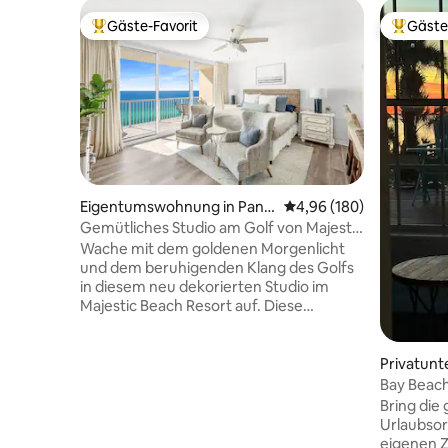
Gäste-Favorit
Gäste
Beliebter Gäste-Favorit.
Beliebte
Eigentumswohnung in Pana
Durchschnittliche Bewe
4,96 (180)
ma City Beach
Gemütliches Studio am Golf von Majestic
mit Stuhlservice
Wache mit dem goldenen Morgenlicht
und dem beruhigenden Klang des Golfs
in diesem neu dekorierten Studio im
Majestic Beach Resort auf. Diese
entspannende Einheit im 14. Stock bietet
Platz für 3 Personen mit einem Kingsize-
und einem Einzelbett, verfügt über eine
Privatunt
gut ausgestattete Küche und ein
City
Bay Beac
Badezimmer mit einer ebenerdigen
Wasser fü
Bring die
Dusche. Logge dich mit dem 55-Zoll-4K-
Urlaubsor
Roku-TV in deine Lieblings-Streaming-
eigenen Z