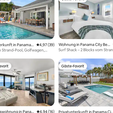
vorit
Gäste-Favorit
ertung: 4,94 von 5, 47 Bewertungen
Wohnung in Panama City Bea
erkunft in Panama
Durchschnittliche Bewertung: 4,97 von 5, 
4,97 (39)
ch
h
Surf Shack – 2 Blocks vom Stra
m Strand-Pool, Golfwagen,
entfernt!
, Feuerstelle
vorit
Gäste-Favorit
vorit
Gäste-Favorit
ewertung: 4,9 von 5, 41 Bewertungen
swohnung in Pana
Durchschnittliche Bewertung: 4,94 von 5, 
4,94 (16)
Privatunterkunft in Panama Cit