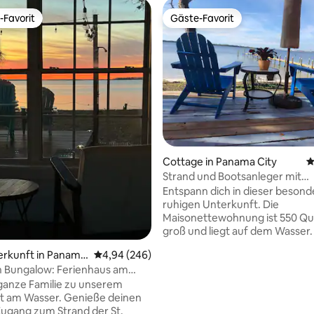
-Favorit
Gäste-Favorit
r Gäste-Favorit.
Gäste-Favorit
rtung: 4,96 von 5, 180 Bewertungen
Cottage in Panama City
D
Strand und Bootsanleger mit
atemberaubendem Blick
Entspann dich in dieser beson
ruhigen Unterkunft. Die
Maisonettewohnung ist 550 Qu
groß und liegt auf dem Wasser.
von deinem Hinterhof oder de
erkunft in Panama
Durchschnittliche Bewertung: 4,94 von 5, 2
4,94 (246)
des Docks aus. Erlebe atembe
h Bungalow: Ferienhaus am
Sonnenuntergänge auf der hin
r Familien
Terrasse. Privater Bootsanleger 
 ganze Familie zu unserem
Bootsrampe 1/4 entfernt. Kajakfahren
t am Wasser. Genieße deinen
und East St. erkunden. Andrews
ugang zum Strand der St.