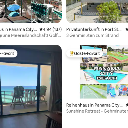
ertung: 4,9 von 5, 182 Bewertungen
s in Panama City B
Durchschnittliche Bewertung: 4,94 von 5, 1
4,94 (137)
Privatunterkunft in Port St. J
D
oe
rüne Meereslandschaft! Golf
3 Gehminuten zum Strand
ür! Hundefreundlich!
-Favorit
Gäste-Favorit
r Gäste-Favorit.
Beliebter Gäste-Favorit.
Reihenhaus in Panama City B
D
each
Sunshine Retreat • Gehminute
Strand • Massagesessel