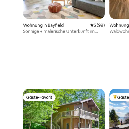
Wohnung in Bayfield
Durchschnittliche 
5 (99)
Wohnung 
Sonnige + malerische Unterkunft im
Waldwohn
Herzen von Bayfield
Gäste-Favorit
Gäste
Gäste-Favorit
Beliebte