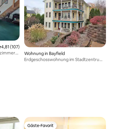
99 Bewertungen
urchschnittliche Bewertung: 4,81 von 5, 107 Bewertungen
4,81 (107)
ezimmer-
Wohnung in Bayfield
Erdgeschosswohnung im Stadtzentrum
in der Nähe des Lake Superior
Gäste-Favorit
Gäste-Favorit