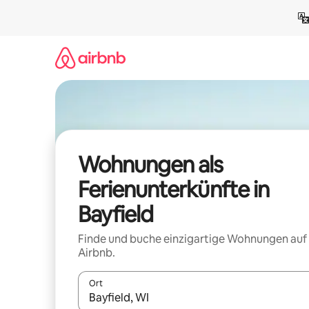
Zu
Inhalten
springen
Wohnungen als
Ferienunterkünfte in
Bayfield
Finde und buche einzigartige Wohnungen auf
Airbnb.
Ort
Wenn Ergebnisse verfügbar sind, navigiere mit d