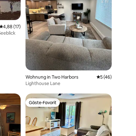
21 Bewertungen
Durchschnittliche Bewertung: 4,88 von 5, 17 Bewertungen
4,88 (17)
Seeblick
Wohnung in Two Harbors
Durchschnittliche
5 (46)
Lighthouse Lane
Gäste-Favorit
Gäste-Favorit