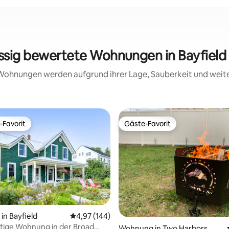
assig bewertete Wohnungen in Bayfield
e Wohnungen werden aufgrund ihrer Lage, Sauberkeit und wei
-Favorit
Gäste-Favorit
r Gäste-Favorit.
Gäste-Favorit
rtung: 4,84 von 5, 141 Bewertungen
n Bayfield
Durchschnittliche Bewertung: 4,97 von 5, 1
4,97 (144)
eitige Wohnung in der Broad
Wohnung in Two Harbors