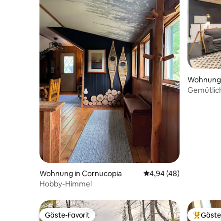
Wohnung 
Gemütlic
Wohnung in Cornucopia
Durchschnittliche Bew
4,94 (48)
Hobby-Himmel
Gäste-Favorit
Gäste
Gäste-Favorit
Beliebte