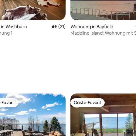
Bewertung: 5 von 5, 99 Bewertungen
in Washburn
Durchschnittliche Bewertung: 5 von 5, 
5 (21)
Wohnung in Bayfield
ung 1
Madeline Island: Wohnung mit 
-Favorit
Gäste-Favorit
r Gäste-Favorit.
Gäste-Favorit