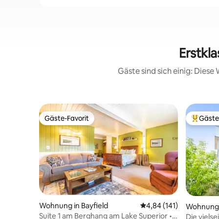
Erstkl
Gäste sind sich einig: Dies
Gäste-Favorit
Gäste
Gäste-Favorit
Beliebte
Wohnung in Bayfield
Durchschnittliche Bewe
4,84 (141)
Wohnung i
Suite 1 am Berghang am Lake Superior •
Die viels