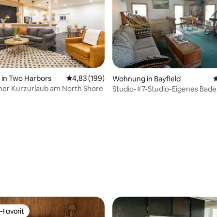
in Two Harbors
Durchschnittliche Bewertung: 4,83 von 5, 1
4,83 (199)
Wohnung in Bayfield
D
her Kurzurlaub am North Shore
Studio-#7-Studio-Eigenes Bad
Suite-Stadtbli
ertung: 4,94 von 5, 48 Bewertungen
-Favorit
r Gäste-Favorit.