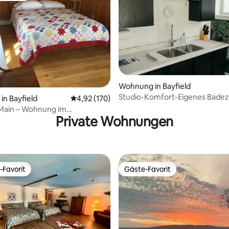
ertung: 4,89 von 5, 66 Bewertungen
Wohnung in Bayfield
Studio-Komfort-Eigenes Bade
n Bayfield
Durchschnittliche Bewertung: 4,92 von 5, 1
4,92 (170)
Blick auf den Wa
Main – Wohnung im
Private Wohnungen
hoss
-Favorit
Gäste-Favorit
r Gäste-Favorit.
Gäste-Favorit