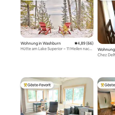
Wohnung in Washburn
Durchschnittliche Bew
4,89 (66)
Hütte am Lake Superior ~ 11 Meilen nach
Wohnung i
Bayfield!
Chez Del
Obergesc
Gäste-Favorit
Gäste
Beliebter Gäste-Favorit.
Beliebte