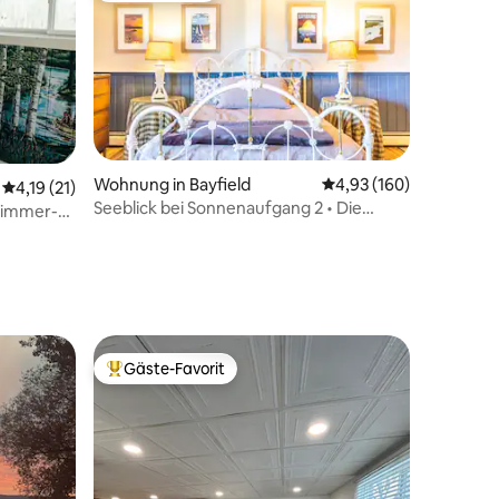
Wohnung in Bayfield
Durchschnittliche Bew
4,93 (160)
Durchschnittliche Bewertung: 4,19 von 5, 21 Bewertungen
4,19 (21)
Seeblick bei Sonnenaufgang 2 • Die
zimmer-
70 Bewertungen
Innenstadt von Bayfield ist zu Fuß
erreichbar
Gäste-Favorit
Beliebter Gäste-Favorit.