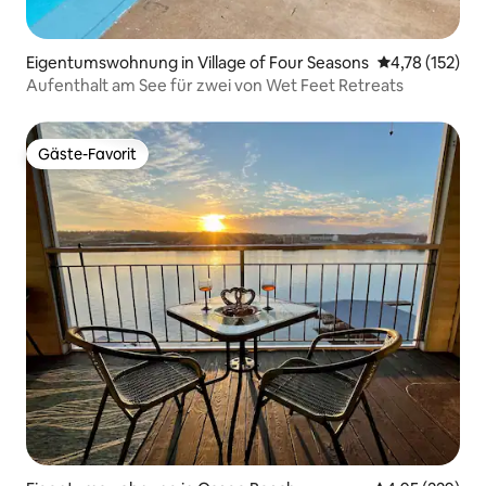
Eigentumswohnung in Village of Four Seasons
Durchschnittl
4,78 (152)
Aufenthalt am See für zwei von Wet Feet Retreats
Gäste-Favorit
Gäste-Favorit