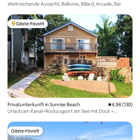
Weitreichende Aussicht, Balkone, Billard, Arcade, Bar
Gäste-Favorit
Beliebter Gäste-Favorit.
Privatunterkunft in Sunrise Beach
Durchschnittli
4,98 (130)
Urlaub am Kanal~Rückzugsort am See mit Dock +
Feuerstelle + Kajaks
Gäste-Favorit
Gäste-Favorit