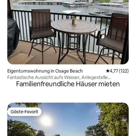
Eigentumswohnung in Osage Beach
Durchschnittl
4,77 (122)
Fantastische Aussicht aufs Wasser, Anlegestelle
Familienfreundliche Häuser mieten
verfügbar
Gäste-Favorit
Gäste-Favorit