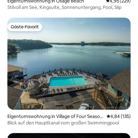
Eigentumswohnung in Osage Beach
Durchschnittli
4,95 (229)
Stilvoll am See, Kingsuite, Sonnenuntergang, Pool, Slip
Gäste-Favorit
Gäste-Favorit
Eigentumswohnung in Village of Four Season
Durchschnittl
4,84 (135)
s
Blick auf den Hauptkanal vom großen Swimmingpool