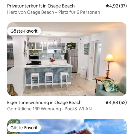
Privatunterkunft in Osage Beach
Durchschnitt
4,92 (37)
Herz von Osage Beach – Platz für 6 Personen
Gäste-Favorit
Gäste-Favorit
Eigentumswohnung in Osage Beach
Durchschnittl
4,88 (52)
Gemütliche 1BR Wohnung - Pool & WLAN
Gäste-Favorit
Gäste-Favorit