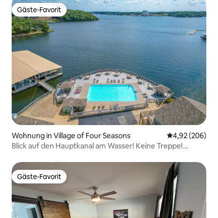
Gäste-Favorit
Gäste-Favorit
Wohnung in Village of Four Seasons
Durchschnittli
4,92 (206)
Blick auf den Hauptkanal am Wasser! Keine Treppe!
Whirlpool!
Gäste-Favorit
Gäste-Favorit