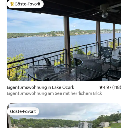
Gäste-Favorit
Beliebter Gäste-Favorit.
Eigentumswohnung in Lake Ozark
Durchschnittl
4,97 (118)
Eigentumswohnung am See mit herrlichem Blick
Gäste-Favorit
Gäste-Favorit