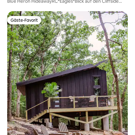
Blue Heron HideawayRC*Eagles*Blick auf den Cliffside
Lake
Gäste-Favorit
Gäste-Favorit