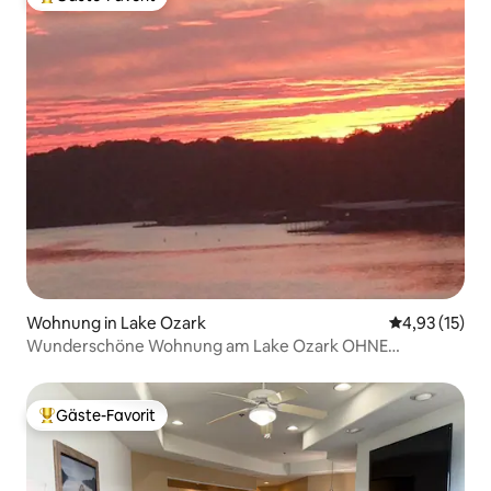
Beliebter Gäste-Favorit.
Wohnung in Lake Ozark
Durchschnitt
4,93 (15)
Wunderschöne Wohnung am Lake Ozark OHNE
Reinigungsgebühren
Gäste-Favorit
Beliebter Gäste-Favorit.