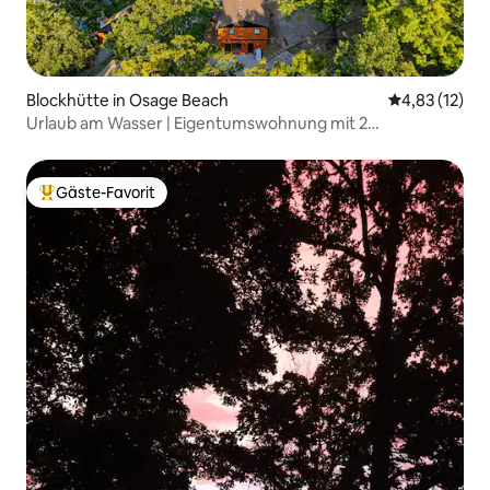
Blockhütte in Osage Beach
Durchschnitt
4,83 (12)
Urlaub am Wasser | Eigentumswohnung mit 2
Schlafzimmern, Pool und Bootsanleger
Gäste-Favorit
Beliebter Gäste-Favorit.