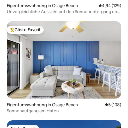
Eigentumswohnung in Osage Beach
Durchschnittli
4,94 (129)
Unvergleichliche Aussicht auf den Sonnenuntergang und
günstige Lage
Gäste-Favorit
Beliebter Gäste-Favorit.
Eigentumswohnung in Osage Beach
Durchschnit
5 (108)
Sonnenaufgang am Hafen