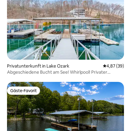
Privatunterkunft in Lake Ozark
Durchschnittl
4,87 (39)
Abgeschiedene Bucht am See! Whirlpool! Privater
Anlegeplatz!
Gäste-Favorit
Gäste-Favorit