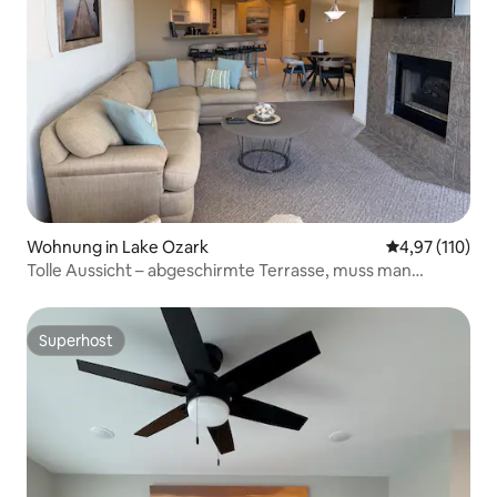
Wohnung in Lake Ozark
Durchschnittl
4,97 (110)
Tolle Aussicht – abgeschirmte Terrasse, muss man
gesehen haben! 3 Schlafzimmer/2 Bäder 1400 Fuß
Superhost
Superhost