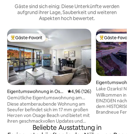
Gäste sind sich einig: Diese Unterkünfte werden
aufgrund ihrer Lage, Sauberkeit und weiteren
Aspekten hoch bewertet.
Gäste-Favorit
Gäste-Favorit
Beliebter Gäste-Favorit.
Beliebter Gäste-F
Eigentumswohnun
Ozark
Lake Ozarks! Neu
Eigentumswohnung in Osag
Durchschnittliche Bewertung: 4
4,96 (126)
dem Strip-C
Willkommen in Parad
e Beach
Gemütliche Eigentumswohnung am
EINZIGEN nächtli
See, atemberaubender Seeblick! 2
Diese atemberaubende Wohnung am
dem HISTORISCHEN
Schlafzimmer/2 Bäder
Seeufer befindet sich im 17 mm großen
Brandneue Ferien
Herzen von Osage Beach und bietet mit
Betten und 2 Bäder
ihren geschmackvollen Updates und
nagelneu, frisch, s
Beliebte Ausstattung in
dem atemberaubenden Blick auf den
Diese Einheit biete
See sowohl Komfort als auch Komfort.