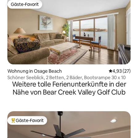
Gäste-Favorit
Gäste-Favorit
Wohnung in Osage Beach
Durchschnitt
4,93 (27)
Schöner Seeblick, 2 Betten, 2 Bäder, Bootsrampe 30 x 10
Weitere tolle Ferienunterkünfte in der
Nähe von Bear Creek Valley Golf Club
Gäste-Favorit
Beliebter Gäste-Favorit.