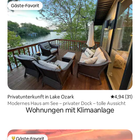
Gäste-Favorit
Gäste-Favorit
Privatunterkunft in Lake Ozark
Durchschnitt
4,94 (31)
Modernes Haus am See – privater Dock – tolle Aussicht
Wohnungen mit Klimaanlage
Gäste-Favorit