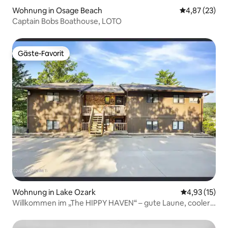
Wohnung in Osage Beach
Durchschnitt
4,87 (23)
Captain Bobs Boathouse, LOTO
Gäste-Favorit
Gäste-Favorit
Wohnung in Lake Ozark
Durchschnitt
4,93 (15)
Willkommen im „The HIPPY HAVEN“ – gute Laune, cooler
Aufenthalt