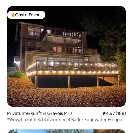
Gäste-Favorit
Beliebter Gäste-Favorit.
Privatunterkunft in Gravois Mills
Durchschnittli
4,97 (188)
*Wow, Luxus 5 Schlafzimmer, 4 Bäder Edgewater Escape
mit Whirlpool!