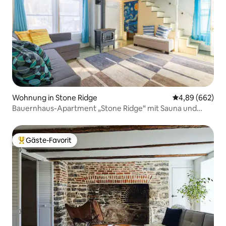
Wohnung in Stone Ridge
Durchschnittli
4,89 (662)
Bauernhaus-Apartment „Stone Ridge“ mit Sauna und
Terrasse
Gäste-Favorit
Beliebter Gäste-Favorit.