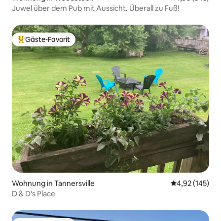
Juwel über dem Pub mit Aussicht. Überall zu Fuß!
Gäste-Favorit
Beliebter Gäste-Favorit.
Wohnung in Tannersville
Durchschnittl
4,92 (145)
D & D's Place