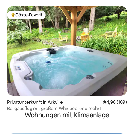
Feuerstelle, Spiele
Gäste-Favorit
Beliebter Gäste-Favorit.
Privatunterkunft in Arkville
Durchschnittli
4,96 (109)
Bergausflug mit großem Whirlpool und mehr!
Wohnungen mit Klimaanlage