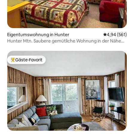
Eigentumswohnung in Hunter
Durchschnittli
4,94 (561)
Hunter Mtn. Saubere gemütliche Wohnung in der Nähe
*Tolle Bewertungen*
Gäste-Favorit
Beliebter Gäste-Favorit.