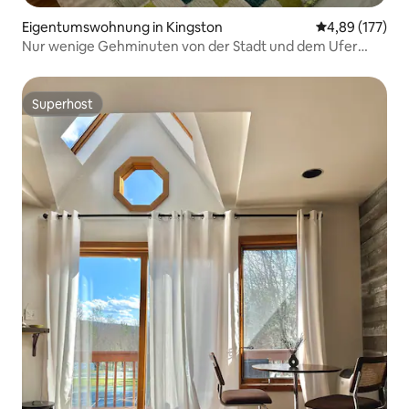
Eigentumswohnung in Kingston
Durchschnittl
4,89 (177)
Nur wenige Gehminuten von der Stadt und dem Ufer
entfernt
Superhost
Superhost