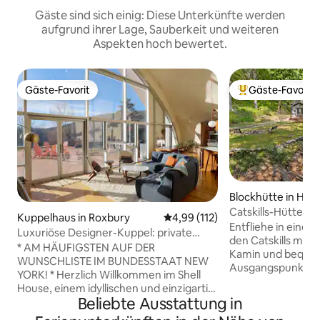
Gäste sind sich einig: Diese Unterkünfte werden
aufgrund ihrer Lage, Sauberkeit und weiteren
Aspekten hoch bewertet.
Gäste-Favorit
Gäste-Favorit
Gäste-Favorit
Beliebter Gäste-F
Blockhütte in Ha
Catskills-Hüttenoa
Kuppelhaus in Roxbury
Durchschnittliche Bewertung: 4
4,99 (112)
Wandern, Bach, E
Entfliehe in eine 
Luxuriöse Designer-Kuppel: private
den Catskills mit W
Oase in Catskills
* AM HÄUFIGSTEN AUF DER
Kamin und bequ
WUNSCHLISTE IM BUNDESSTAAT NEW
Ausgangspunkt de
YORK! * Herzlich Willkommen im Shell
Wanderwegs. Entspanne dich im
House, einem idyllischen und einzigartig
Whirlpool unter 
Beliebte Ausstattung in
gestalteten Rückzugsort für vier
genieße einen Kaf
Jahreszeiten auf 5 privaten Hektar.