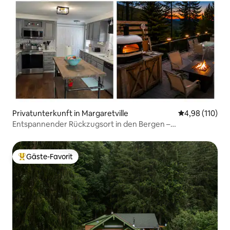
Privatunterkunft in Margaretville
Durchschnittl
4,98 (110)
Entspannender Rückzugsort in den Bergen –
HERBSTBLICK + Feuerstelle + Pizzaofen – Kajak
Gäste-Favorit
Beliebter Gäste-Favorit.