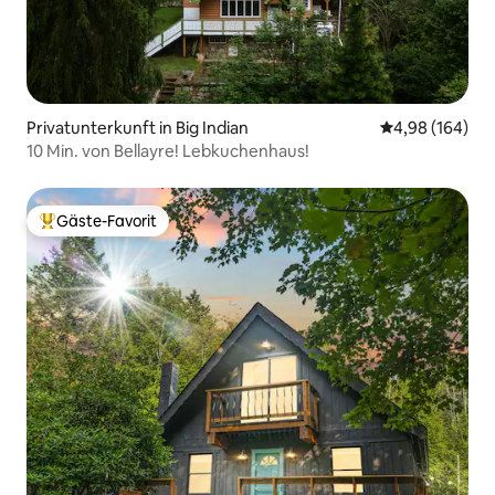
Privatunterkunft in Big Indian
Durchschnittli
4,98 (164)
10 Min. von Bellayre! Lebkuchenhaus!
Gäste-Favorit
Beliebter Gäste-Favorit.