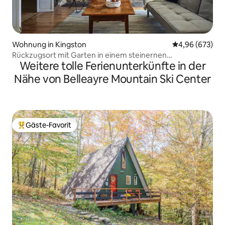
Wohnung in Kingston
Durchschnittli
4,96 (673)
Rückzugsort mit Garten in einem steinernen
Weitere tolle Ferienunterkünfte in der
Wahrzeichen aus dem Jahr 1735
Nähe von Belleayre Mountain Ski Center
Gäste-Favorit
Beliebter Gäste-Favorit.