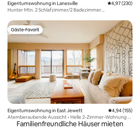
Eigentumswohnung in Lanesville
Durchschnittli
4,97 (230)
Hunter Mtn. 2 Schlafzimmer/2 Badezimmer
Eigentumswohnung, Sauna, private Terrasse
Gäste-Favorit
Gäste-Favorit
Eigentumswohnung in East Jewett
Durchschnittl
4,94 (155)
Atemberaubende Aussicht • Helle 2-Zimmer-Wohnung •
Familienfreundliche Häuser mieten
Pool • In der Nähe von Bauernhöfen • Seen • Bauernhof