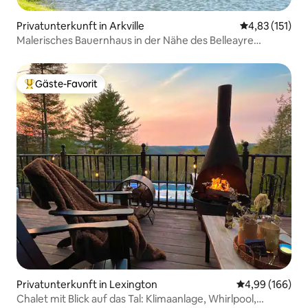
Privatunterkunft in Arkville
Durchschnittl
4,83 (151)
Malerisches Bauernhaus in der Nähe des Belleayre
Mountain
Gäste-Favorit
Beliebter Gäste-Favorit.
Privatunterkunft in Lexington
Durchschnittli
4,99 (166)
Chalet mit Blick auf das Tal: Klimaanlage, Whirlpool,