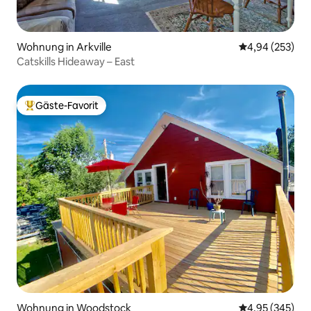
Wohnung in Arkville
Durchschnittli
4,94 (253)
Catskills Hideaway – East
Gäste-Favorit
Beliebter Gäste-Favorit.
Wohnung in Woodstock
Durchschnittli
4,95 (345)