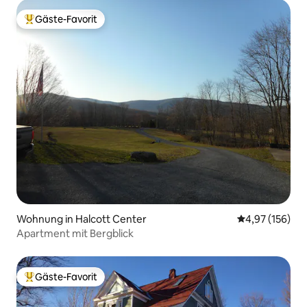
Gäste-Favorit
Beliebter Gäste-Favorit.
Wohnung in Halcott Center
Durchschnittl
4,97 (156)
Apartment mit Bergblick
Gäste-Favorit
Beliebter Gäste-Favorit.