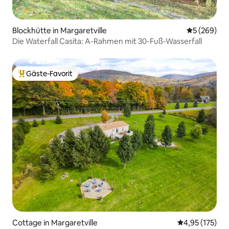
Blockhütte in Margaretville
Durchschnit
5 (269)
Die Waterfall Casita: A-Rahmen mit 30-Fuß-Wasserfall
Gäste-Favorit
Beliebter Gäste-Favorit.
Cottage in Margaretville
Durchschnittl
4,95 (175)