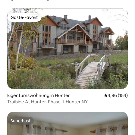
Gäste-Favorit
Gäste-Favorit
Eigentumswohnung in Hunter
Durchschnittli
4,86 (154)
Trailside At Hunter-Phase II-Hunter NY
Superhost
Superhost