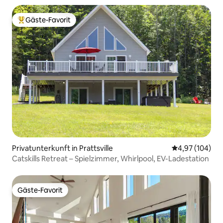
Gäste-Favorit
Beliebter Gäste-Favorit.
Privatunterkunft in Prattsville
Durchschnittli
4,97 (104)
Catskills Retreat – Spielzimmer, Whirlpool, EV-Ladestation
Gäste-Favorit
Gäste-Favorit