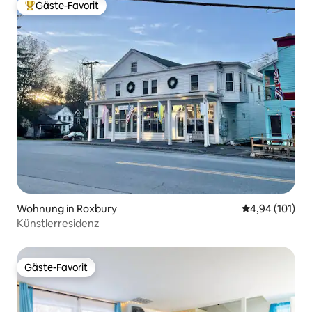
Gäste-Favorit
Beliebter Gäste-Favorit.
Wohnung in Roxbury
Durchschnittl
4,94 (101)
Künstlerresidenz
Gäste-Favorit
Gäste-Favorit