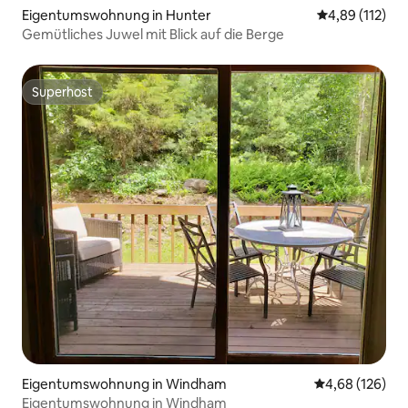
Eigentumswohnung in Hunter
Durchschnittl
4,89 (112)
Gemütliches Juwel mit Blick auf die Berge
Superhost
Superhost
Eigentumswohnung in Windham
Durchschnittli
4,68 (126)
Eigentumswohnung in Windham