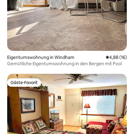
Eigentumswohnung in Windham
Durchschnitt
4,88 (16)
Gemütliche Eigentumswohnung in den Bergen mit Pool
Gäste-Favorit
Gäste-Favorit