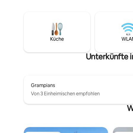
Herzen von Halls Gap gelegen, nur zwei
bietet. Die
Gehminuten von Restaurants und
Personen,
Geschäften entfernt. Unsere Villa bietet
Paare oder
eine Spa-Badewanne, eine doppelt
die Kinde
moderne ebenerdige Dusche und ein
sich auf 
schönes Kingsize-Bett, damit du dich in
mit Spa i
ultimativem Komfort entspannen und
Küche
WLA
entspannen kannst. Ein Kaminfeuer
sorgt für ein gemütliches Gefühl oder
einen Schritt nach draußen, um einen
Unterkünfte i
Grill und die üppige Tierwelt zu
genießen.
Grampians
Von 3 Einheimischen empfohlen
W