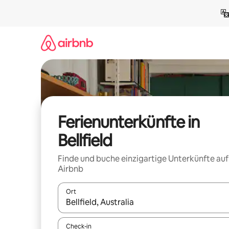
Zu
Inhalten
springen
Ferienunterkünfte in
Bellfield
Finde und buche einzigartige Unterkünfte auf
Airbnb
Ort
Wenn Ergebnisse verfügbar sind, navigiere mit d
Check-in