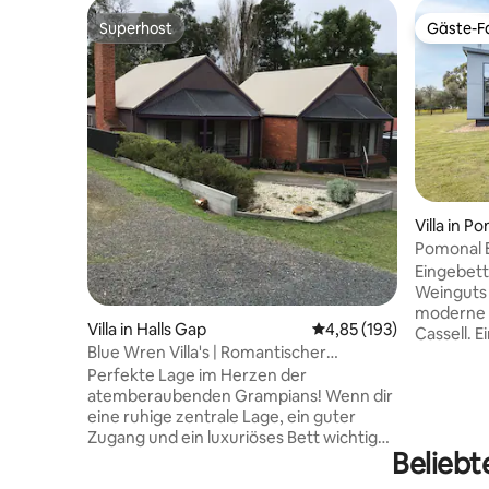
Superhost
Gäste-Fa
Superhost
Gäste-Fa
Villa in P
Pomonal E
Eingebett
Weinguts 
moderne 
Villa in Halls Gap
Durchschnittliche Bewe
4,85 (193)
Cassell. 
Blue Wren Villa's | Romantischer
Schlafzi
Kurzurlaub – Villa 2
Perfekte Lage im Herzen der
Entspann 
atemberaubenden Grampians! Wenn dir
die spekt
eine ruhige zentrale Lage, ein guter
Grampian
Zugang und ein luxuriöses Bett wichtig
der spekt
Beliebt
sind, dann suche nicht weiter. Blue Wren
Wein, ha
Villas befinden sich wunderschön im
Apfelwei