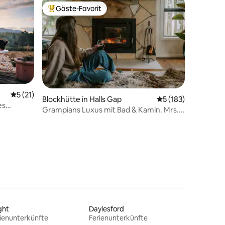
Gäste-Favorit
Beliebter Gäste-Favorit.
Durchschnittliche Bewertung: 5 von 5, 21 Bewertungen
5 (21)
31 Bewertungen
Blockhütte in Halls Gap
Durchschnittliche 
5 (183)
es
Grampians Luxus mit Bad & Kamin. Mrs.
Hemley.
ght
Daylesford
ienunterkünfte
Ferienunterkünfte