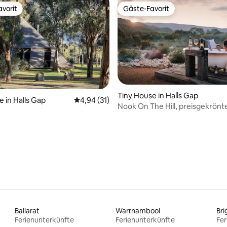
vorit
Gäste-Favorit
vorit
Gäste-Favorit
Tiny House in Halls Gap
e in Halls Gap
Durchschnittliche Bewertung: 4,94 von 5, 
4,94 (31)
Nook On The Hill, preisgekrönt
ertung: 4,85 von 5, 99 Bewertungen
handgefertigtes Haus
Ballarat
Warrnambool
Bri
Ferienunterkünfte
Ferienunterkünfte
Fer