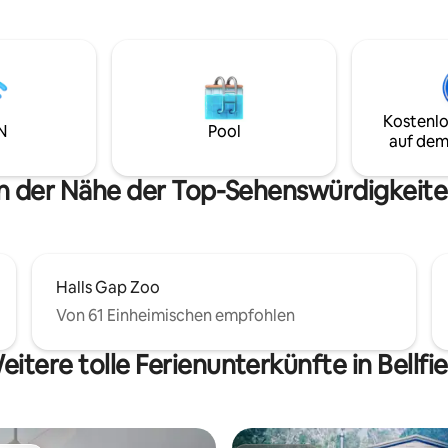
 Villa bietet Platz für 8
Glaswände machen diesen Ort
 was sie ideal für mehrere
einzigartig.“ (Jolanta, 2026) Spa
 Familien macht. Viel Platz für
Holzfeuer, erhöhte Terrasse (
r, um draußen zu spielen und
Favorit), voll ausgestattete Kü
der Terrasse auf der Terrasse
eine tolle Filmsammlung. Entsc
m Freien unterhalten zu können.
Zeit für einen Rückzugsort.
Kostenlo
N
Pool
auf dem
n der Nähe der Top-Sehenswürdigkeiten
Halls Gap Zoo
Von 61 Einheimischen empfohlen
eitere tolle Ferienunterkünfte in Bellfie