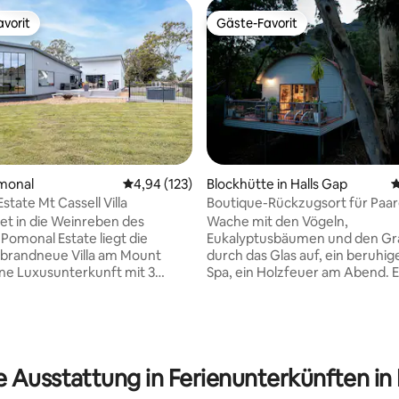
vorit
Gäste-Favorit
vorit
Gäste-Favorit
omonal
Durchschnittliche Bewertung: 4,94 von 5, 1
4,94 (123)
Blockhütte in Halls Gap
D
state Mt Cassell Villa
Boutique-Rückzugsort für Paar
Spa & Holzfeuer
et in die Weinreben des
Wache mit den Vögeln,
Pomonal Estate liegt die
Eukalyptusbäumen und den Gr
brandneue Villa am Mount
durch das Glas auf, ein beruhi
rtung: 4,85 von 5, 193 Bewertungen
Eine Luxusunterkunft mit 3
Spa, ein Holzfeuer am Abend. E
mmern und 2,5 Badezimmern.
eine Boutique-Unterkunft für 
dich in Komfort und genieße
einem privaten, doppelten
akuläre Aussicht auf die
Waldgrundstück: nah genug, u
s. Nur wenige Gehminuten von
nach Halls Gap zu gehen, priva
akulären Kellertür entfernt, die
um alles zu vergessen. „Man ka
e Ausstattung in Ferienunterkünften in B
ndgemachtes Bier und
die Seele des Gastgebers sehen
nverkostungen sowie ein Café
raffiniertes Interieur, originell