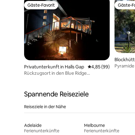
Gäste-Favorit
Gäste-Fa
Gäste-Favorit
Gäste-Fa
Blockhütt
Pyramide
Privatunterkunft in Halls Gap
Durchschnittliche Bew
4,85 (99)
Rückzugsort in den Blue Ridge
Mountains. Boutique-Rückzugsort in den
Grampians.
Spannende Reiseziele
Reiseziele in der Nähe
Adelaide
Melbourne
Ferienunterkünfte
Ferienunterkünfte