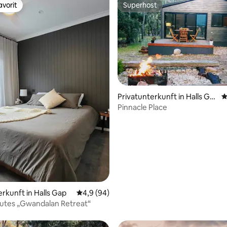
vorit
Superhost
vorit
Superhost
Bewertung: 5 von 5, 55 Bewertungen
Privatunterkunft in Halls Ga
D
p
Pinnacle Place
erkunft in Halls Gap
Durchschnittliche Bewertung: 4,9 von 5, 
4,9 (94)
utes „Gwandalan Retreat“