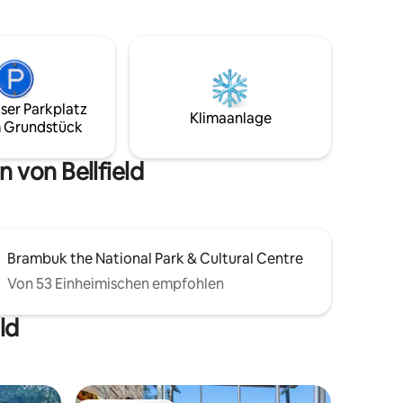
für einen ruhigen Urlaub. Wir befinden
,
uns 5 Minuten von Halls Gap entfernt
mein
und in der Nähe von allem, was die
che und
Grampians zu bieten haben,
hleunige,
einschließlich lokaler Weingüter.
ser Parkplatz
Klimaanlage
 Grundstück
 von Bellfield
Brambuk the National Park & Cultural Centre
Von 53 Einheimischen empfohlen
ld