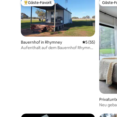
Gäste-Favorit
Gäste-Fa
Beliebter Gäste-Favorit.
Gäste-Fa
Bauernhof in Rhymney
Durchschnittliche 
5 (55)
Aufenthalt auf dem Bauernhof Rhymney
Skye! 3 ÜBERNACHTUNGEN ZUM PREIS
VON 2!
Privatunt
Neu geba