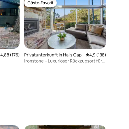
Gäste-Favorit
Gäste-Favorit
urchschnittliche Bewertung: 4,88 von 5, 176 Bewertungen
4,88 (176)
Privatunterkunft in Halls Gap
Durchschnittliche Be
4,9 (138)
Ironstone – Luxuriöser Rückzugsort für
Paare
94 Bewertungen