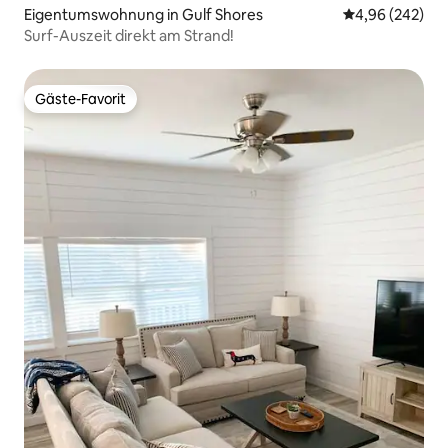
Eigentumswohnung in Gulf Shores
Durchschnittli
4,96 (242)
Surf-Auszeit direkt am Strand!
Gäste-Favorit
Gäste-Favorit