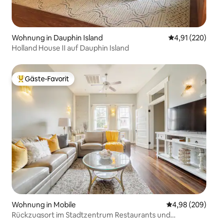
Wohnung in Dauphin Island
Durchschnittl
4,91 (220)
Holland House II auf Dauphin Island
Gäste-Favorit
Beliebter Gäste-Favorit.
Wohnung in Mobile
Durchschnittli
4,98 (209)
Rückzugsort im Stadtzentrum Restaurants und