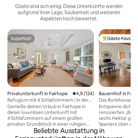
Gäste sind sich einig: Diese Unterkünfte werden
aufgrund ihrer Lage, Sauberkeit und weiteren
Aspekten hoch bewertet.
Superhost
Gäste-Favorit
Superhost
Beliebter Gäste-F
Privatunterkunft in Fairhope
Durchschnittliche Bewertung: 
4,9 (124)
Bauernhof in Fair
Refugium mit 4 Schlafzimmern | In der
Das Bunkhouse im 
Nähe von Grand und der Innenstadt +
Genieße deinen Urlaub in Fairhope in
Entspanne dich in
Golfcart
dieser luxuriösen Unterkunft mit
renovierten „Bun
4 Schlafzimmern auf einem großen
sechs Hektar gro
privaten Grundstück in einer ruhigen
Spaziere über das
Beliebte Ausstattung in
Gegend mit zusätzlichen Parkplätzen.
streichele die Pf
Das Haus verfügt über charmante
dich einfach in d