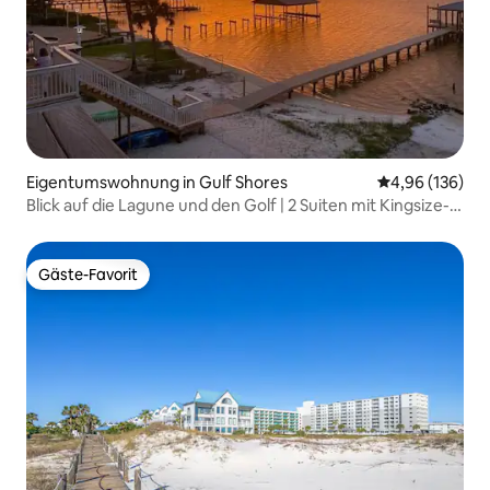
Eigentumswohnung in Gulf Shores
Durchschnittli
4,96 (136)
Blick auf die Lagune und den Golf | 2 Suiten mit Kingsize-
Betten | Strandausrüstung
Gäste-Favorit
Gäste-Favorit