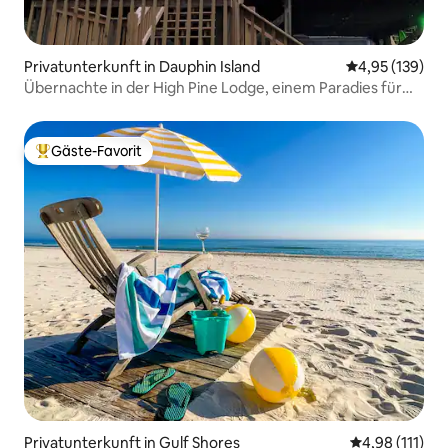
Privatunterkunft in Dauphin Island
Durchschnittl
4,95 (139)
Übernachte in der High Pine Lodge, einem Paradies für
Vogelbeobachter!
Gäste-Favorit
Beliebter Gäste-Favorit.
Privatunterkunft in Gulf Shores
Durchschnittl
4,98 (111)