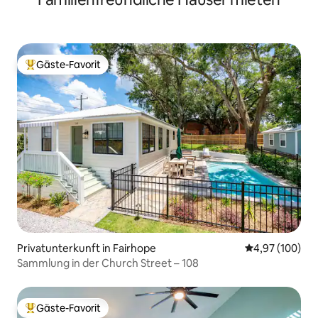
Gäste-Favorit
Beliebter Gäste-Favorit.
Privatunterkunft in Fairhope
Durchschnittli
4,97 (100)
Sammlung in der Church Street – 108
Gäste-Favorit
Beliebter Gäste-Favorit.