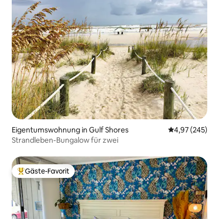
Eigentumswohnung in Gulf Shores
Durchschnittli
4,97 (245)
Strandleben-Bungalow für zwei
Gäste-Favorit
Beliebter Gäste-Favorit.