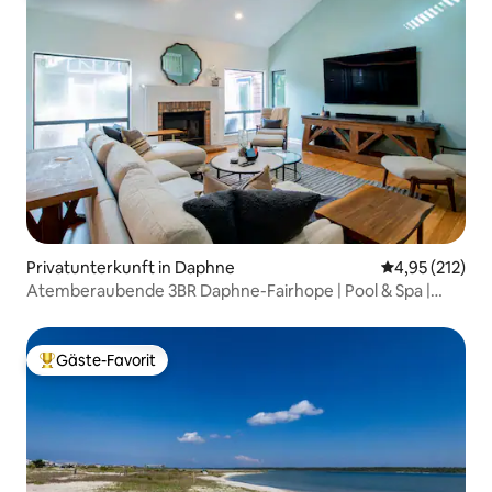
Privatunterkunft in Daphne
Durchschnittl
4,95 (212)
Atemberaubende 3BR Daphne-Fairhope | Pool & Spa |
Terrasse
Gäste-Favorit
Beliebter Gäste-Favorit.