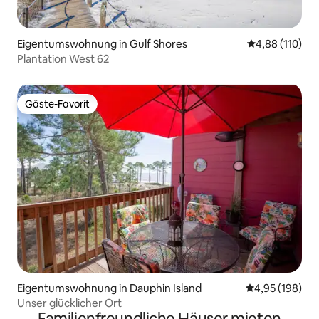
Eigentumswohnung in Gulf Shores
Durchschnittl
4,88 (110)
Plantation West 62
Gäste-Favorit
Gäste-Favorit
Eigentumswohnung in Dauphin Island
Durchschnittli
4,95 (198)
Unser glücklicher Ort
Familienfreundliche Häuser mieten