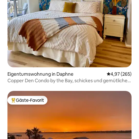
Eigentumswohnung in Daphne
Durchschnittli
4,97 (265)
Copper Den Condo by the Bay, schickes und gemütliches
Studio
Gäste-Favorit
Beliebter Gäste-Favorit.