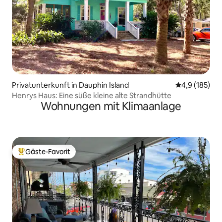
Privatunterkunft in Dauphin Island
Durchschnitt
4,9 (185)
Henrys Haus: Eine süße kleine alte Strandhütte
Wohnungen mit Klimaanlage
Gäste-Favorit
Beliebter Gäste-Favorit.