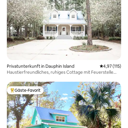
Privatunterkunft in Dauphin Island
Durchschnittl
4,97 (115)
Haustierfreundliches, ruhiges Cottage mit Feuerstelle
und Whirlpool
Gäste-Favorit
Beliebter Gäste-Favorit.