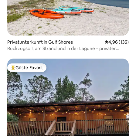
Privatunterkunft in Gulf Shores
Durchschnittli
4,96 (136)
Rückzugsort am Strand und in der Lagune – privater
Strandzugang
Gäste-Favorit
Beliebter Gäste-Favorit.