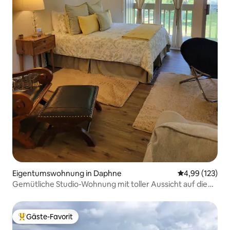
Eigentumswohnung in Daphne
Durchschnittl
4,99 (123)
Gemütliche Studio-Wohnung mit toller Aussicht auf die
Mobile Bay
Gäste-Favorit
Beliebter Gäste-Favorit.