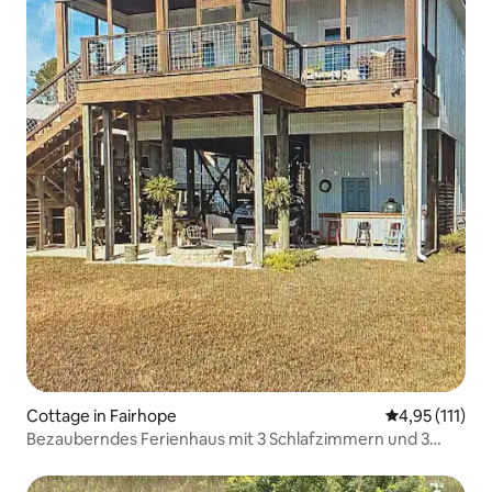
Cottage in Fairhope
Durchschnittl
4,95 (111)
Bezauberndes Ferienhaus mit 3 Schlafzimmern und 3
Badezimmern am Meer