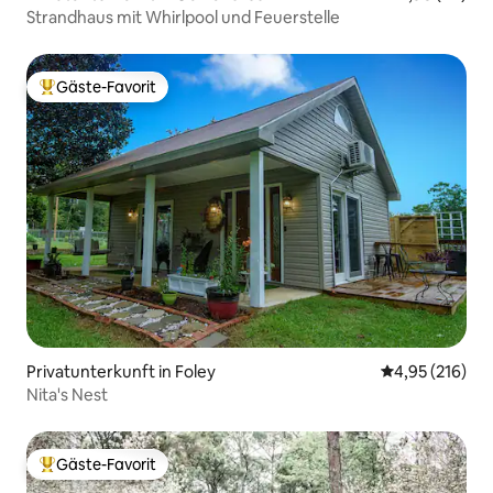
Strandhaus mit Whirlpool und Feuerstelle
Gäste-Favorit
Beliebter Gäste-Favorit.
Privatunterkunft in Foley
Durchschnittl
4,95 (216)
Nita's Nest
Gäste-Favorit
Beliebter Gäste-Favorit.