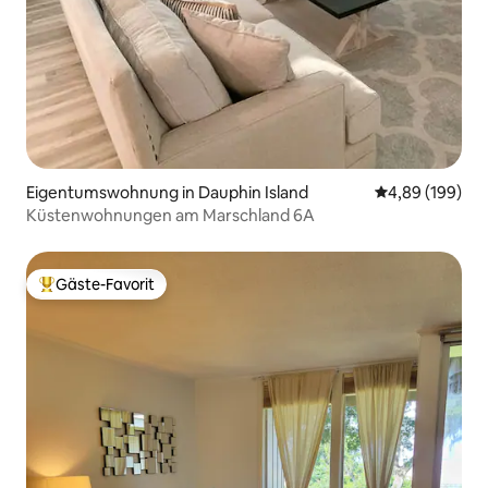
Eigentumswohnung in Dauphin Island
Durchschnittli
4,89 (199)
Küstenwohnungen am Marschland 6A
Gäste-Favorit
Beliebter Gäste-Favorit.