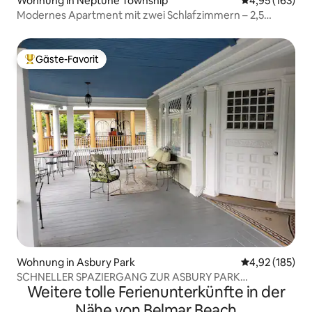
Wohnung in Neptune Township
Durchschnittl
4,95 (163)
Modernes Apartment mit zwei Schlafzimmern – 2,5
Blocks zum Strand
Gäste-Favorit
Beliebter Gäste-Favorit.
Wohnung in Asbury Park
Durchschnittl
4,92 (185)
SCHNELLER SPAZIERGANG ZUR ASBURY PARK
Weitere tolle Ferienunterkünfte in der
BOARDWALK & STRAND!!!
Nähe von Belmar Beach