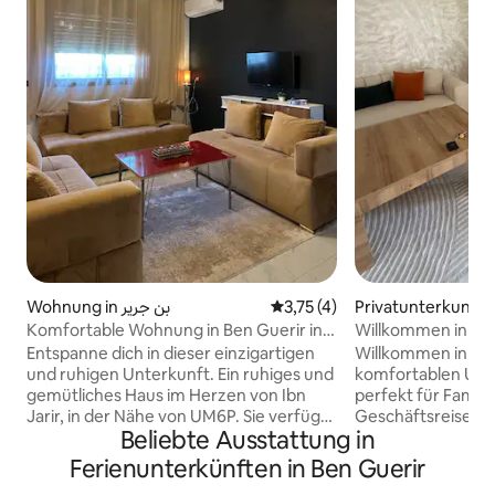
Wohnung in بن جرير
Durchschnittliche Bewertung
3,75 (4)
Privatunterkunft i
Komfortable Wohnung in Ben Guerir in
Willkommen in un
der Nähe von UM6P
komfortablen Unte
Entspanne dich in dieser einzigartigen
Willkommen in un
und ruhigen Unterkunft. Ein ruhiges und
komfortablen Unte
gemütliches Haus im Herzen von Ibn
perfekt für Famili
Jarir, in der Nähe von UM6P. Sie verfügt
Geschäftsreisende. Die Wohn
Beliebte Ausstattung in
über zwei Schlafzimmer, schnelles
verfügt über: * 2 komfortable
WLAN und eine voll ausgestattete
Schlafzimmer * Ei
Ferienunterkünften in Ben Guerir
Küche und ist für Familien und Freunde
helles Wohnzimmer 