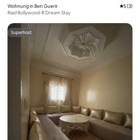
Wohnung in Ben Guerir
Durchsch
5 (3)
Riad Bollywood-B Dream Stay
Superhost
Superhost