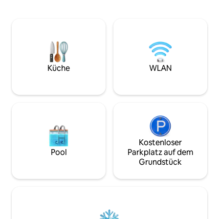
geeignet, um einen komfortablen und
ausgestattete Küc
sicheren Aufenthalt zu genießen.
Badezimmer * Koste
Entspanne dich in diesem ruhigen und
Unterkunft befinde
komfortablen Apartment im Herzen von
ruhigen und siche
Ben Guerir, in der Nähe von UM6P. Die
Kheir – und biete
Wohnung verfügt über 2 Schlafzimmer,
lokalen Geschäfte
schnelles WLAN und eine voll
und dem Stadtzent
ausgestattete Küche und ist somit
idealer Ausgangsp
Küche
WLAN
perfekt für Familien, Paare und Freunde,
zu erkunden oder
die einen ruhigen und sicheren
zu besuchen.
Aufenthalt suchen.
Kostenloser
Pool
Parkplatz auf dem
Grundstück