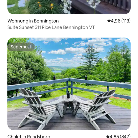
Wohnung in Bennington
Durchschnittl
4,96 (113)
Suite Sunset 311 Rice Lane Bennington VT
Superhost
Superhost
Chalet in Readsboro
Durchschnittli
4,85 (347)