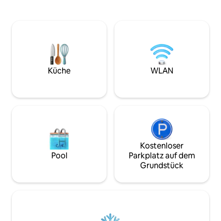
Stadt bist, um Familie zu besuchen, die
Bauernhofpfade e
örtlichen Wanderwege zu erkunden,
schlafe dann zu d
oder ob du nur für ein paar Tage auf der
Geräuschen von Sc
Durchreise bist – du hast eine
den Weiden darunt
komfortable Unterkunft, in der du dich
Vermont in seiner
entspannen und erholen kannst.
– das Leben auf d
Aufmerksame Details wie frische Eier
allem Luxus. EV-La
von unseren Hühnern und
Waschmaschine/Tr
Küche
WLAN
hausgemachte Marmeladen erwarten
Unterkunft und k
dich, während die gemütliche
Abluftschlauch f
Einrichtung es ganz einfach macht, dich
einzuleben und dich wie zuhause zu
fühlen.
Kostenloser
Pool
Parkplatz auf dem
Grundstück