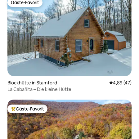
Gäste-Favorit
Gäste-Favorit
Blockhütte in Stamford
Durchschnittl
4,89 (47)
La Cabañita – Die kleine Hütte
Gäste-Favorit
Beliebter Gäste-Favorit.