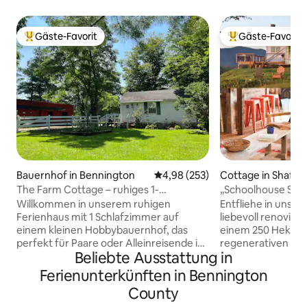
Gäste-Favorit
Gäste-Favorit
Beliebter Gäste-Favorit.
Beliebter Gäste-F
Bauernhof in Bennington
Durchschnittliche Bewertung: 4
4,98 (253)
Cottage in Shafts
The Farm Cottage – ruhiges 1-
„Schoolhouse Spa
Schlafzimmer-Apartment auf einem
einer Farm in Ver
Willkommen in unserem ruhigen
Entfliehe in unser
Hobbybauernhof
Ferienhaus mit 1 Schlafzimmer auf
liebevoll renovier
einem kleinen Hobbybauernhof, das
einem 250 Hektar 
perfekt für Paare oder Alleinreisende ist,
regenerativen Bau
Beliebte Ausstattung in
die die Gegend um Bennington
auf die Green Mo
besuchen. Diese gemütliche Unterkunft
Komfort trifft. En
Ferienunterkünften in Bennington
ist auf Erholung und Schlichtheit
privaten Whirlpoo
County
ausgelegt. Ganz gleich, ob du in der
Fasssauna, nachd