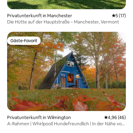
Privatunterkunft in Manchester
Durchschn
5 (17)
Die Hütte auf der Hauptstraße – Manchester, Vermont
Gäste-Favorit
Gäste-Favorit
Privatunterkunft in Wilmington
Durchschnittl
4,96 (46)
A-Rahmen | Whirlpool| Hundefreundlich | In der Nähe von
Mt. Snow