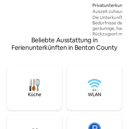
Unterkunft ☕️ Kaffeebar + Kühlschrank +
Privatunterkunft i
Mikrowelle 🍿 65-Zoll-Smart-TV mit
Auszeit zuhause –
HBO Max 🔥 Holzkamin + Feuerstelle 🌳
Die Unterkunft erfü
Private Terrasse. 📚 Bücher + Brettspiele
Bedürfnisse deiner
🛎️ Mach deinen Aufenthalt noch
geräumige, hausti
angenehmer mit Early-Check-in,
Rückzugsort mit 3
privaten Rundgängen und Brennholz
Beliebte Ausstattung in
Platz für bis zu ac
Mehr dazu weiter unten ⬇️
ultimativen Komfo
Ferienunterkünften in Benton County
Detail ist durchda
der voll ausgesta
für Familienmahlze
gemütlichen Wohnr
zum Entspannen e
Smart-TVs, einen 
eingezäunten Gart
Kinder zum Spiele
Garagenparkplätz
Küche
WLAN
von Richland & Ke
du nur wenige Mi
beider Städte entf