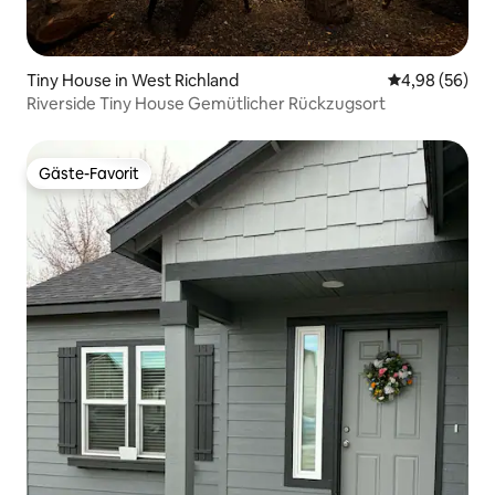
Tiny House in West Richland
Durchschnittl
4,98 (56)
Riverside Tiny House Gemütlicher Rückzugsort
Gäste-Favorit
Gäste-Favorit