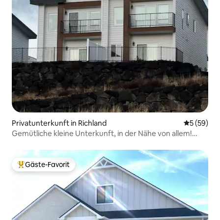
Privatunterkunft in Richland
Durchschni
5 (59)
Gemütliche kleine Unterkunft, in der Nähe von allem!
Whirlpool!
Gäste-Favorit
Beliebter Gäste-Favorit.