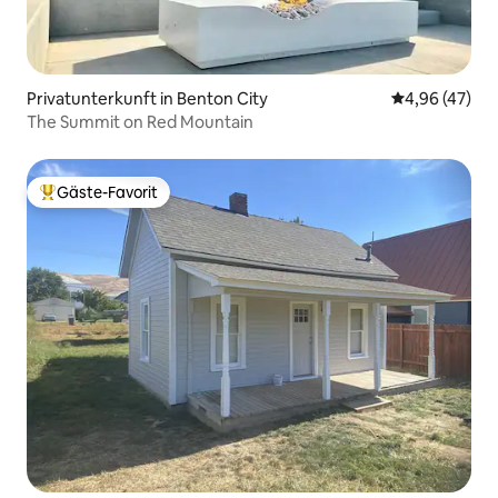
Privatunterkunft in Benton City
Durchschnittl
4,96 (47)
The Summit on Red Mountain
Gäste-Favorit
Beliebter Gäste-Favorit.