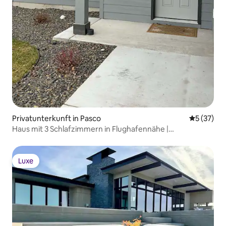
Privatunterkunft in Pasco
Durchschn
5 (37)
Haus mit 3 Schlafzimmern in Flughafennähe |
Familienfreundlicher Aufenthalt
Luxe
Luxe