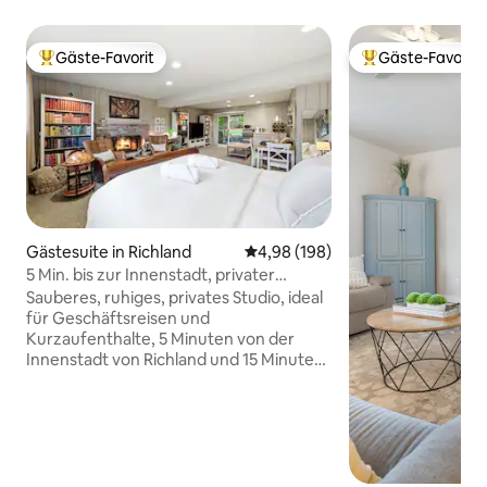
Gäste-Favorit
Gäste-Favorit
Beliebter Gäste-Favorit.
Beliebter Gäste-F
Gästesuite in Richland
Durchschnittliche Bewertung: 4
4,98 (198)
5 Min. bis zur Innenstadt, privater
Eingang
Sauberes, ruhiges, privates Studio, ideal
für Geschäftsreisen und
Kurzaufenthalte, 5 Minuten von der
Innenstadt von Richland und 15 Minuten
von Weingütern entfernt. 🚪 Privater
Eingang + eigenständiger Check-in 🚗
Kostenloses Parken auf der Straße 🛜
High-Speed-WLAN 💻 Schreibtisch 🛏️
Queensize-Bett für 1–2 Personen 🧺
Waschmaschine + Trockner in der