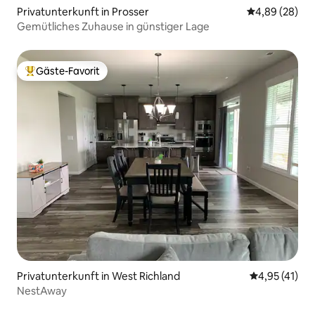
Privatunterkunft in Prosser
Durchschnittl
4,89 (28)
Gemütliches Zuhause in günstiger Lage
Gäste-Favorit
Beliebter Gäste-Favorit.
Privatunterkunft in West Richland
Durchschnitt
4,95 (41)
NestAway