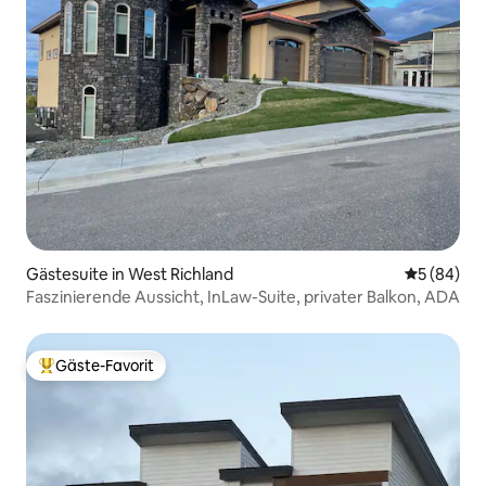
Gästesuite in West Richland
Durchschni
5 (84)
Faszinierende Aussicht, InLaw-Suite, privater Balkon, ADA
Gäste-Favorit
Beliebter Gäste-Favorit.