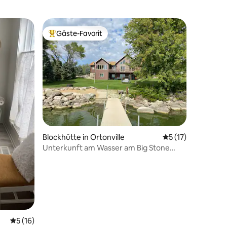
Gäste-Favorit
Beliebter Gäste-Favorit.
37 Bewertungen
Blockhütte in Ortonville
Durchschnittliche
5 (17)
Unterkunft am Wasser am Big Stone
Lake
Durchschnittliche Bewertung: 5 von 5, 16 Bewertungen
5 (16)