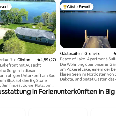
vorit
Gäste-Favorit
vorit
Beliebter Gäste-Favorit.
Gästesuite in Grenville
D
Peace of Lake, Apartment-Suit
 Bewertung: 5 von 5, 17 Bewertungen
erkunft in Clinton
Durchschnittliche Bewertung: 4,89 von 5, 
4,89 (27)
Pickerel Lake SD
Die Wohnung über unserer Gar
 Lakefront mit Aussicht
am Pickerel Lake, einem der b
eine Sorgen in dieser
klaren Seen im Nordosten von 
en, ruhigen Unterkunft am See
Dakota, und bietet Gästen das
em Blick auf den Big Stone
Jahr über Zugang zum Angeln,
Bootfahren und Wassersportakt
usstattung in Ferienunterkünften in Big
iche Aussicht auf den See zu
auf dem Pickerel Lake und auf
 während du Spiele spielst oder
Seen in der Umgebung. Von e
em Feuer sitzt, sowie direkten
gemeinsamen Eingang mit Tast
u Wassersport und Angeln oder
16 Stufen mit Standardneigung
de auf dem nahegelegenen
Wohnung befinden sich zwei
er Stadt zu spielen. Im