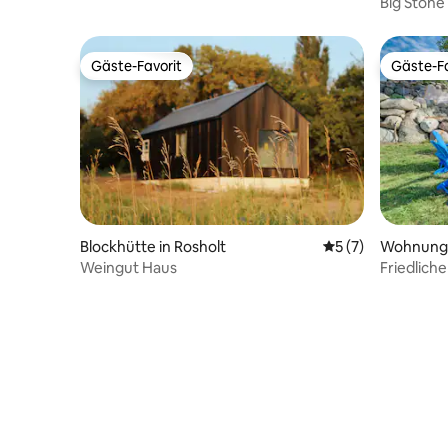
Big Ston
Seehütte
Gäste-Favorit
Gäste-Fa
Gäste-Favorit
Gäste-Fa
Blockhütte in Rosholt
Durchschnittliche
5 (7)
Wohnung i
Weingut Haus
Friedliche
Seeblick!