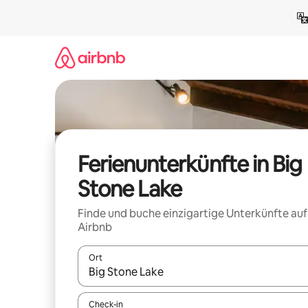
Zu
Inhalten
springen
Ferienunterkünfte in Big
Stone Lake
Finde und buche einzigartige Unterkünfte auf
Airbnb
Ort
Wenn Ergebnisse verfügbar sind, navigiere mit d
Check-in