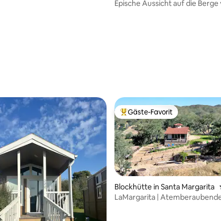
Epische Aussicht auf die Berge
Cruz in rustikaler Unterkunft
Gäste-Favorit
Beliebter Gäste-Favorit.
Blockhütte in Santa Margarita
LaMargarita | Atemberaubende Seeblick
 Bewertung: 5 von 5, 3 Bewertungen
& Zugang |