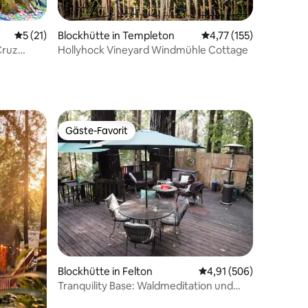
99 Bewertungen
Durchschnittliche Bewertung: 5 von 5, 21 Bewertungen
5 (21)
Blockhütte in Templeton
Durchschnittliche Bew
4,77 (155)
Cruz
Hollyhock Vineyard Windmühle Cottage
Gäste-Favorit
Gäste-Favorit
57 Bewertungen
Blockhütte in Felton
Durchschnittliche Bew
4,91 (506)
Tranquility Base: Waldmeditation und
Auszeit