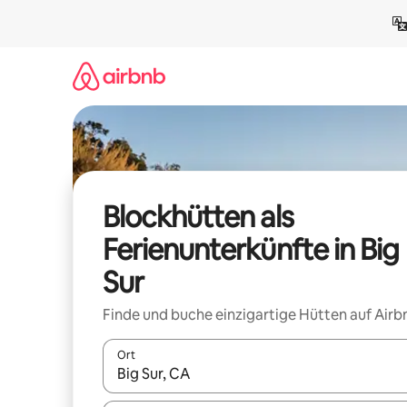
Zu
Inhalten
springen
Blockhütten als
Ferienunterkünfte in Big
Sur
Finde und buche einzigartige Hütten auf Airb
Ort
Wenn Ergebnisse verfügbar sind, navigiere mit d