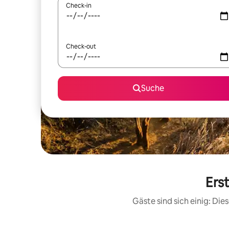
Check-in
Check-out
Suche
Ers
Gäste sind sich einig: Di