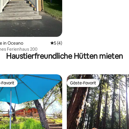
e in Oceano
Durchschnittliche Bewertung: 5 von 5,
5 (4)
hes Ferienhaus 200
Haustierfreundliche Hütten mieten
-Favorit
Gäste-Favorit
r Gäste-Favorit.
Gäste-Favorit