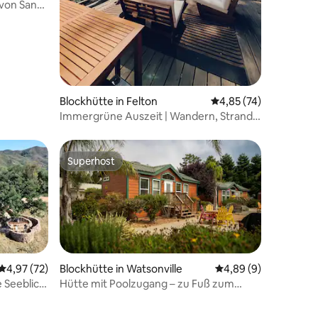
 von Santa
Blockhütte in Felton
Durchschnittliche Be
4,85 (74)
Immergrüne Auszeit | Wandern, Strand,
Whirlpool, GameRoom
Superhost
Superhost
Durchschnittliche Bewertung: 4,97 von 5, 72 Bewertungen
4,97 (72)
Blockhütte in Watsonville
Durchschnittliche B
4,89 (9)
Hütte mit Poolzugang – zu Fuß zum
Strand La Selva