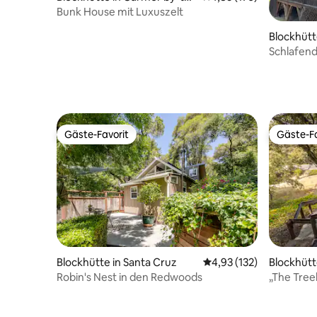
-Sea
Bunk House mit Luxuszelt
Blockhütt
Schlafend
Gäste-Favorit
Gäste-Fa
Gäste-Favorit
Gäste-Fa
Blockhütte in Santa Cruz
Durchschnittliche Bewe
4,93 (132)
Blockhütt
Robin's Nest in den Redwoods
„The Tree
6+ Min. z