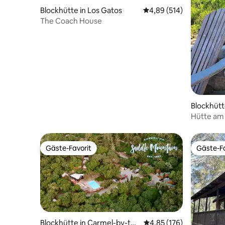
Blockhütte in Los Gatos
Durchschnittliche Bewe
4,89 (514)
The Coach House
Blockhütt
Hütte am 
saisonale
Gäste-Favorit
Gäste-Fa
Gäste-Favorit
Gäste-Fa
Blockhütte in Carmel-by-the
Durchschnittliche Bewe
4,85 (176)