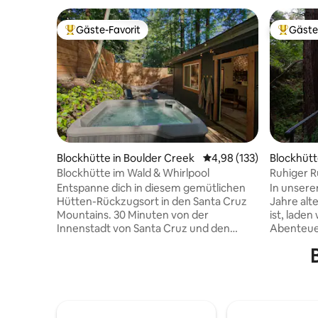
Gäste-Favorit
Gäste
Beliebter Gäste-Favorit.
Beliebte
Blockhütte in Boulder Creek
Durchschnittliche Bewe
4,98 (133)
Blockhütt
e-Sea
Blockhütte im Wald & Whirlpool
Ruhiger R
moderne
Entspanne dich in diesem gemütlichen
In unsere
Hütten-Rückzugsort in den Santa Cruz
Jahre a
Mountains. 30 Minuten von der
ist, laden
Innenstadt von Santa Cruz und den
Abenteuer
Stränden entfernt. Dieses charmante
Natur gen
400 Quadratfuß große Studio ist die
wenige Mi
perfekte Umgebung, um sich vom
bist. Wei
Stadtleben zu trennen und in die
von Carme
Redwoods einzutauchen. Die Hütte
Beach od
verfügt über ein Queensize-Bett, ein
Lobos und