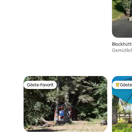
Blockhütt
Gemütlic
Gäste-Favorit
Gäste
Gäste-Favorit
Beliebte