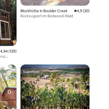
Blockhütte in Boulder Creek
Durchschnittliche B
4,9 (20)
Rückzugsort im Redwood-Wald
54 Bewertungen
urchschnittliche Bewertung: 4,94 von 5, 129 Bewertungen
4,94 (129)
Cruz
Superhost
Superhost