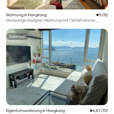
Wohnung in Hongkong
Durchschn
5 (15)
Geräumige Designer-Wohnung mit 1 Schlafzimmer,
lebhaftes HK Island
Superhost
Superhost
Eigentumswohnung in Hongkong
Durchschnittl
4,67 (70)