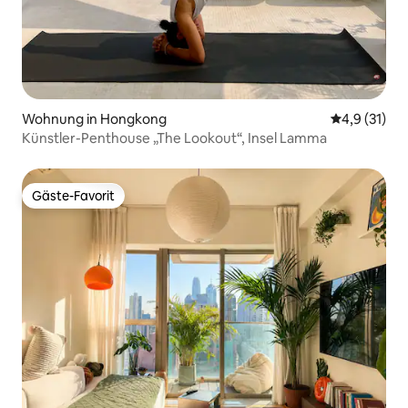
Wohnung in Hongkong
Durchschnit
4,9 (31)
Künstler-Penthouse „The Lookout“, Insel Lamma
Gäste-Favorit
Gäste-Favorit