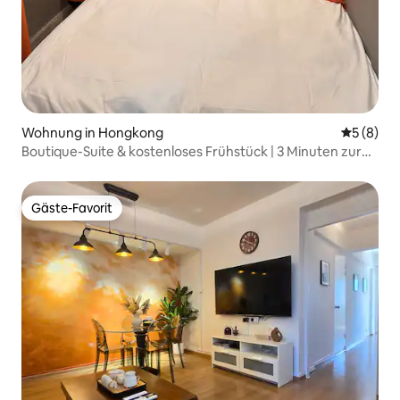
Wohnung in Hongkong
Durchschn
5 (8)
Boutique-Suite & kostenloses Frühstück | 3 Minuten zur
MTR
Gäste-Favorit
Gäste-Favorit