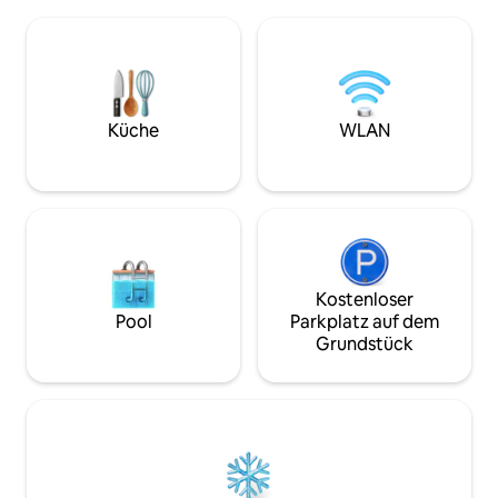
Hongkonger Kultur
befördern. Der Prozess selbst ist ein
MTR-Station und C
kleines Abenteuer voller Fischerhafen.
einen kurzen Spaz
Du kannst das tägliche Leben der
Diese Wohnung ist
Fischer aus nächster Nähe beobachten
Vermietungszwec
und diese Bescheidenheit und fleißig
sich im Erdgescho
fühlen, damit die Menschen in
Supermarkt in gün
Küche
WLAN
Hongkongs einzigartige Meereskultur
Bitte senden Sie A
eingetaucht sind, bevor sie auf das
oder Filmfragen!
Bootshaus treten. Das Black Dragon
Houseboat ist komplett ausgestattet,
egal ob es sich um ein Karaoke-,
Mahjong-Tisch oder eine Grill- (Grill-)
Ausrüstung handelt, die alle den
perfekten Ort für eine Zusammenkunft
Kostenloser
von Freunden und Familie bieten.Hier
Pool
Parkplatz auf dem
kannst du einen unvergesslichen und
Grundstück
unterhaltsamen Abend mit drei
Vertrauten oder alten Kleinen
verbringen, die Meeresbrise auf der
Terrasse kuscheln, gutes Essen
genießen und über das Leben sprechen.