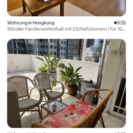
Wohnung in Hongkong
Durchsch
5 (5)
Stilvoller Familienaufenthalt mit 3 Schlafzimmern | Für 10
Personen | Im Herzen von TST