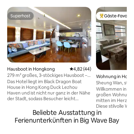
Superhost
Gäste-Favorit
Superhost
Beliebter Gäste-F
Hausboot in Hongkong
Durchschnittliche Bewertung: 
4,82 (44)
279 m² großes, 3-stöckiges Hausboot –
Wohnung in Hong 
Black Dragon
Das Hotel liegt im Black Dragon Boat
d
Sheung Wan, stilv
House in Hong Kong Duck Lezhou
Unterkunft mit 2 
Willkommen in un
Haven und ist nicht nur ganz in der Nähe
industrieller Chic
großen Wohnung im
der Stadt, sodass Besucher leicht
mitten im Herzen
zwischen der geschäftigen Stadt und
Diese stilvolle Wo
dem ruhigen Seehafen navigieren
Beliebte Ausstattung in
einem lebhaften Vi
können, sondern auch in der Nähe des
trendigen Cafés, 
Ferienunterkünften in Big Wave Bay
berühmten Meeresparks. Die U-Bahn
Kunstgalerien und
kann den Fischerhafen von Hongkong
traditioneller un
erreichen und nutzen, um das Boot zu