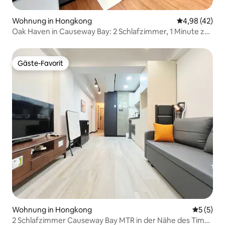
Wohnung in Hongkong
Durchschnittl
4,98 (42)
Oak Haven in Causeway Bay: 2 Schlafzimmer, 1 Minute zu
Fuß zur MTR
Gäste-Favorit
Gäste-Favorit
Wohnung in Hongkong
Durchsch
5 (5)
2 Schlafzimmer Causeway Bay MTR in der Nähe des Time