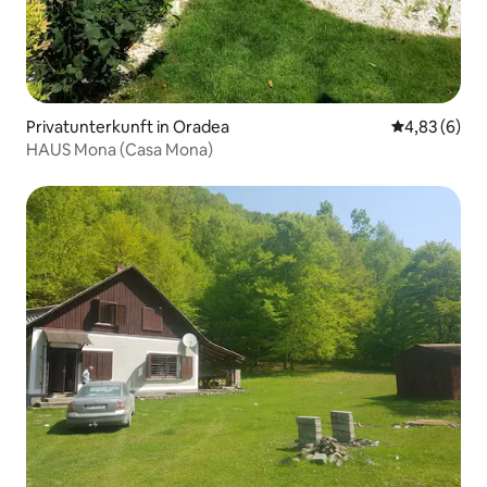
Privatunterkunft in Oradea
Durchschnitt
4,83 (6)
HAUS Mona (Casa Mona)