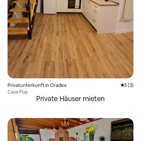
Privatunterkunft in Oradea
Durchsch
5 (3)
Casa Pop
Private Häuser mieten