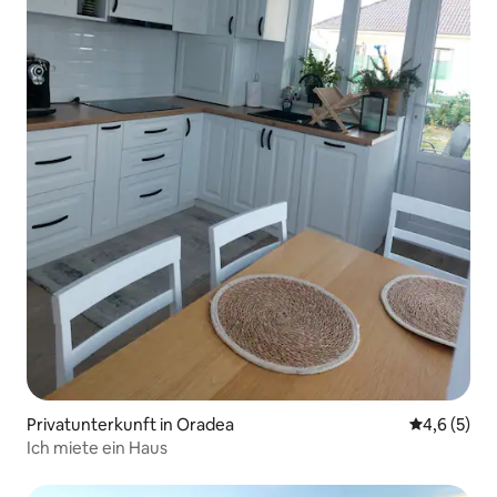
Privatunterkunft in Oradea
Durchschni
4,6 (5)
Ich miete ein Haus