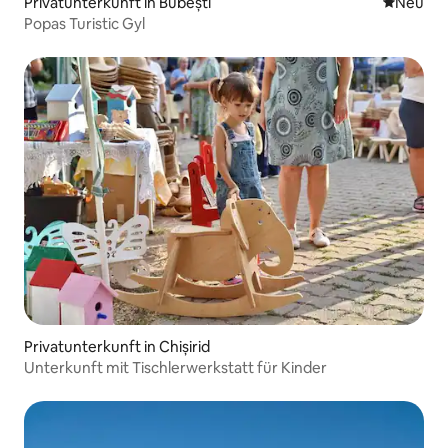
Privatunterkunft in Bubești
Neue Unt
Neu
Popas Turistic Gyl
Privatunterkunft in Chișirid
Unterkunft mit Tischlerwerkstatt für Kinder