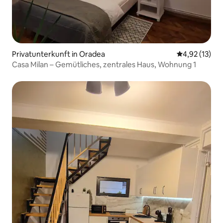
Privatunterkunft in Oradea
Durchschnitt
4,92 (13)
Casa Milan – Gemütliches, zentrales Haus, Wohnung 1