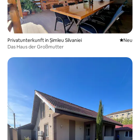
Privatunterkunft in Șimleu Silvaniei
Neue Unt
Neu
Das Haus der Großmutter