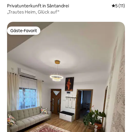
Privatunterkunft in Sântandrei
Durchschn
5 (11)
„Trautes Heim, Glück auf“
Gäste-Favorit
Gäste-Favorit