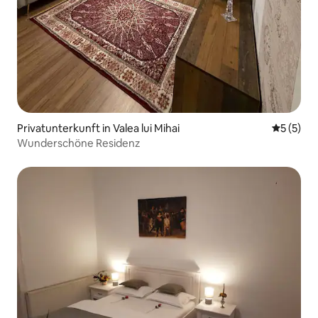
Privatunterkunft in Valea lui Mihai
Durchsch
5 (5)
Wunderschöne Residenz