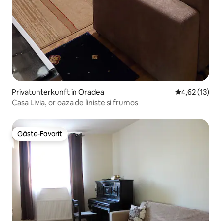
Privatunterkunft in Oradea
Durchschnitt
4,62 (13)
Casa Livia, or oaza de liniste si frumos
Gäste-Favorit
Gäste-Favorit