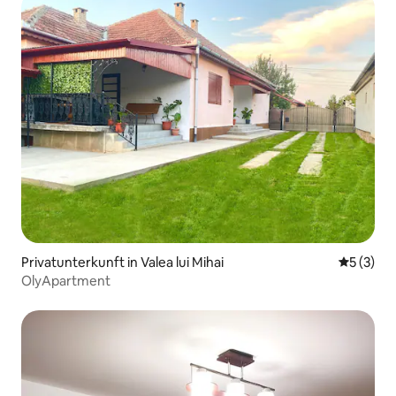
Privatunterkunft in Valea lui Mihai
Durchsch
5 (3)
OlyApartment