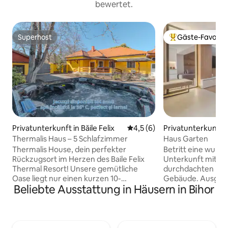
bewertet.
Superhost
Gäste-Favorit
Superhost
Beliebter Gäste-F
Privatunterkunft in Băile Felix
Durchschnittliche Bewertung
4,5 (6)
Privatunterkunft 
Thermalis Haus – 5 Schlafzimmer
Haus Garten
Thermalis House, dein perfekter
Betritt eine wund
Rückzugsort im Herzen des Baile Felix
Unterkunft mit sti
Thermal Resort! Unsere gemütliche
durchdachten Det
Oase liegt nur einen kurzen 10-
Gebäude. Ausgest
Beliebte Ausstattung in Häusern in Bihor
minütigen Spaziergang von den
hochwertigen Gerä
berühmten Thermalquellen entfernt
ausgestatteten K
und bietet einen ruhigen Rückzugsort
Komfort einer Wa
für Familien und Gruppen
einem Trockner so
gleichermaßen. Unsere Unterkunft
für einen angeneh