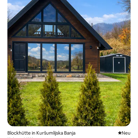
Blockhütte in Kuršumlijska Banja
Neue Unt
Neu