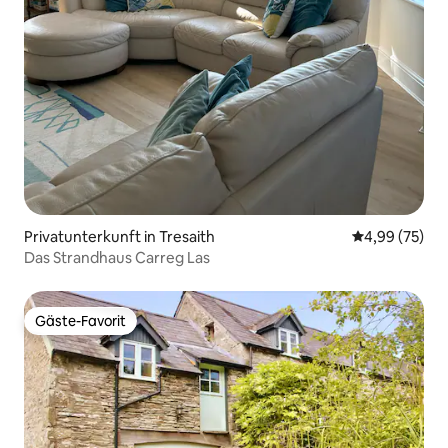
Privatunterkunft in Tresaith
Durchschnittl
4,99 (75)
Das Strandhaus Carreg Las
Gäste-Favorit
Gäste-Favorit