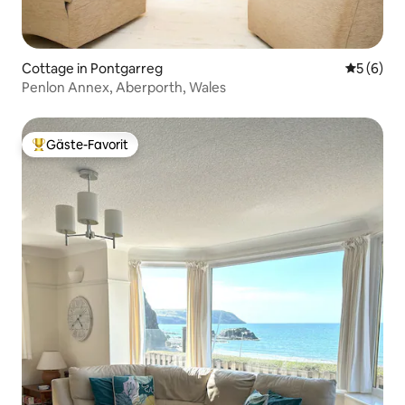
Cottage in Pontgarreg
Durchschn
5 (6)
Penlon Annex, Aberporth, Wales
Gäste-Favorit
Beliebter Gäste-Favorit.