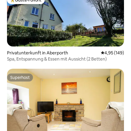
Gäste-Favorit
Beliebter Gäste-Favorit.
Privatunterkunft in Aberporth
Durchschnittli
4,95 (149)
Spa, Entspannung & Essen mit Aussicht (2 Betten)
Superhost
Superhost