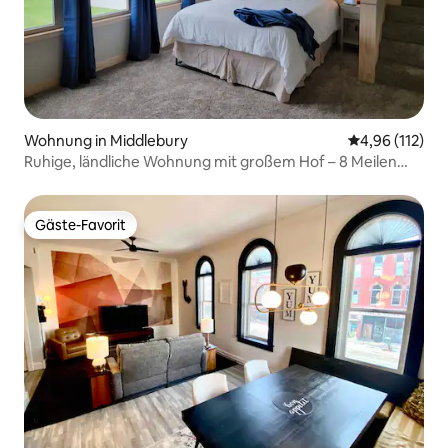
Wohnung in Middlebury
Durchschnittl
4,96 (112)
Ruhige, ländliche Wohnung mit großem Hof – 8 Meilen
nach Shipshewana
Gäste-Favorit
Gäste-Favorit