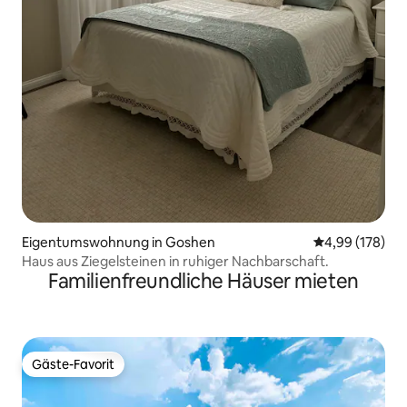
Eigentumswohnung in Goshen
Durchschnittli
4,99 (178)
Haus aus Ziegelsteinen in ruhiger Nachbarschaft.
Familienfreundliche Häuser mieten
Gäste-Favorit
Gäste-Favorit