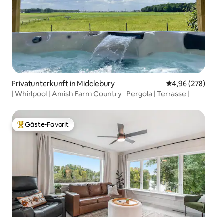
Privatunterkunft in Middlebury
Durchschnittli
4,96 (278)
| Whirlpool | Amish Farm Country | Pergola | Terrasse |
Gäste-Favorit
Beliebter Gäste-Favorit.