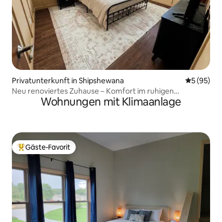
Privatunterkunft in Shipshewana
Durchschni
5 (95)
Neu renoviertes Zuhause – Komfort im ruhigen
Wohnungen mit Klimaanlage
Shipshewana
Gäste-Favorit
Beliebter Gäste-Favorit.