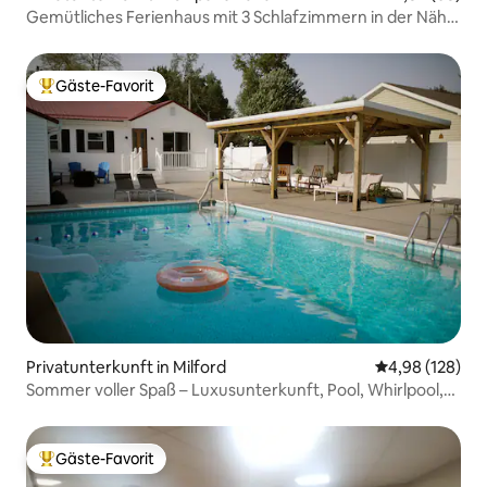
Gemütliches Ferienhaus mit 3 Schlafzimmern in der Nähe
von allem.
Gäste-Favorit
Beliebter Gäste-Favorit.
Privatunterkunft in Milford
Durchschnittli
4,98 (128)
Sommer voller Spaß – Luxusunterkunft, Pool, Whirlpool,
Spielhalle
Gäste-Favorit
Beliebter Gäste-Favorit.