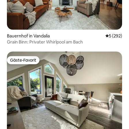
Bauernhof in Vandalia
Durchschnit
5 (292)
Grain Binn: Privater Whirlpool am Bach
Gäste-Favorit
Gäste-Favorit