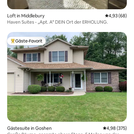
Loft in Middlebury
Durchschnittl
4,93 (68)
Haven Suites - „Apt. A“ DEIN Ort der ERHOLUNG.
Gäste-Favorit
Beliebter Gäste-Favorit.
Gästesuite in Goshen
Durchschnittli
4,98 (375)