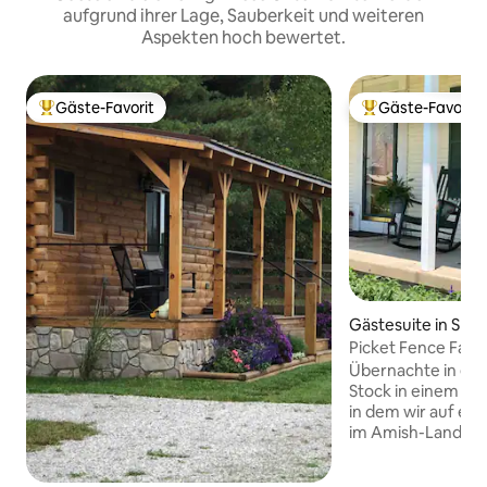
aufgrund ihrer Lage, Sauberkeit und weiteren
Aspekten hoch bewertet.
Gäste-Favorit
Gäste-Favorit
Beliebter Gäste-Favorit.
Beliebter Gäste-F
Gästesuite in Shi
Picket Fence Farm
Übernachte in eine
Stock in einem m
in dem wir auf ei
im Amish-Land wohnen. Gä
die gesamte 2. Et
ein eigenes Bad 