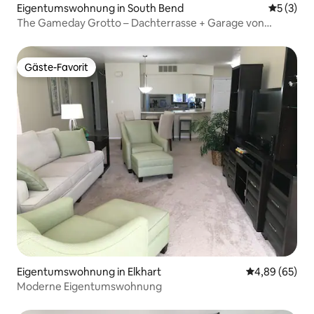
Eigentumswohnung in South Bend
Durchsch
5 (3)
The Gameday Grotto – Dachterrasse + Garage von
Campus
Gäste-Favorit
Gäste-Favorit
Eigentumswohnung in Elkhart
Durchschnittl
4,89 (65)
Moderne Eigentumswohnung