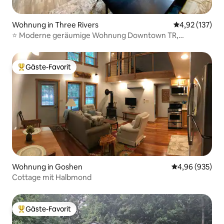
Wohnung in Three Rivers
Durchschnittl
4,92 (137)
⭐️ Moderne geräumige Wohnung Downtown TR,
Schlafplätze für 6
Gäste-Favorit
Beliebter Gäste-Favorit.
Wohnung in Goshen
Durchschnittli
4,96 (935)
Cottage mit Halbmond
Gäste-Favorit
Beliebter Gäste-Favorit.