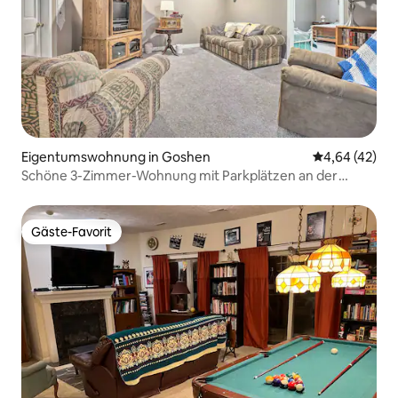
Eigentumswohnung in Goshen
Durchschnittl
4,64 (42)
Schöne 3-Zimmer-Wohnung mit Parkplätzen an der
Straße.
Gäste-Favorit
Gäste-Favorit