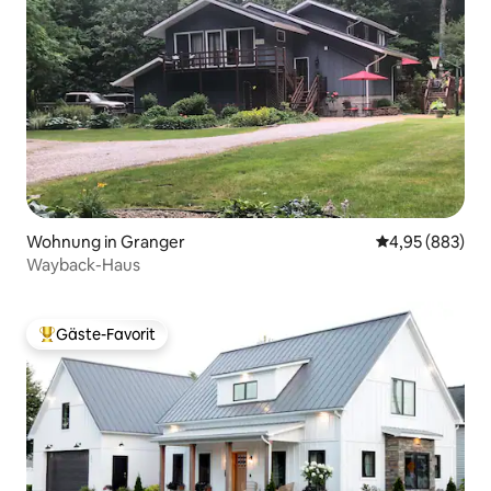
Wohnung in Granger
Durchschnittli
4,95 (883)
Wayback-Haus
Gäste-Favorit
Beliebter Gäste-Favorit.