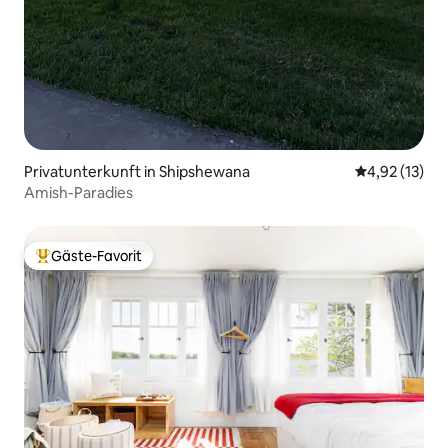
Privatunterkunft in Shipshewana
Durchschnitt
4,92 (13)
Amish-Paradies
Gäste-Favorit
Beliebter Gäste-Favorit.