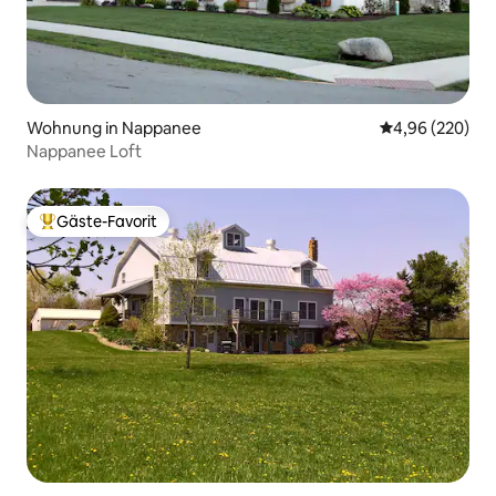
Wohnung in Nappanee
Durchschnittli
4,96 (220)
Nappanee Loft
Gäste-Favorit
Beliebter Gäste-Favorit.