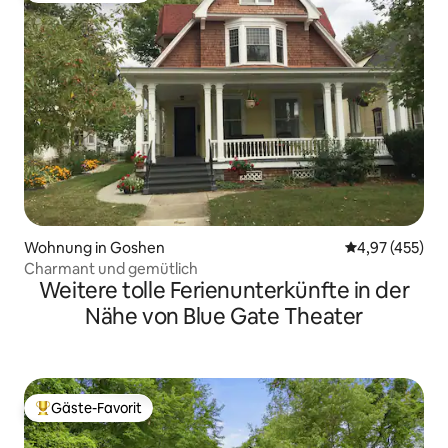
Wohnung in Goshen
Durchschnittli
4,97 (455)
Charmant und gemütlich
Weitere tolle Ferienunterkünfte in der
Nähe von Blue Gate Theater
Gäste-Favorit
Beliebter Gäste-Favorit.