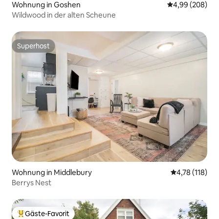
Wohnung in Goshen
Durchschnittli
4,99 (208)
Wildwood in der alten Scheune
Superhost
Superhost
Wohnung in Middlebury
Durchschnittl
4,78 (118)
Berrys Nest
Gäste-Favorit
Beliebter Gäste-Favorit.