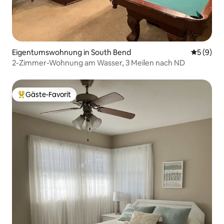
Eigentumswohnung in South Bend
Durchschn
5 (9)
2-Zimmer-Wohnung am Wasser, 3 Meilen nach ND
Gäste-Favorit
Beliebter Gäste-Favorit.