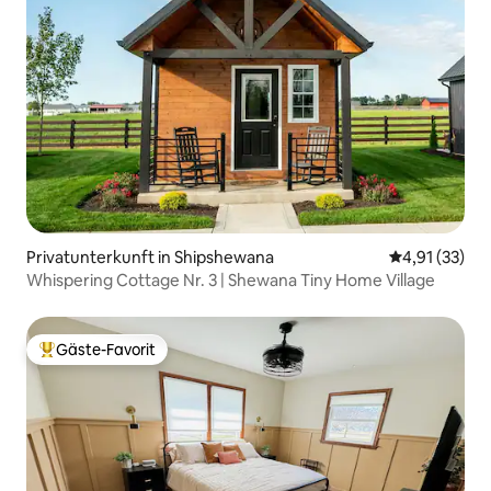
Privatunterkunft in Shipshewana
Durchschnitt
4,91 (33)
Whispering Cottage Nr. 3 | Shewana Tiny Home Village
Gäste-Favorit
Beliebter Gäste-Favorit.