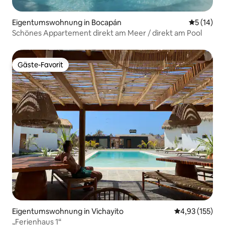
Eigentumswohnung in Bocapán
Durchschn
5 (14)
Schönes Appartement direkt am Meer / direkt am Pool
Gäste-Favorit
Gäste-Favorit
Eigentumswohnung in Vichayito
Durchschnittl
4,93 (155)
„Ferienhaus 1“