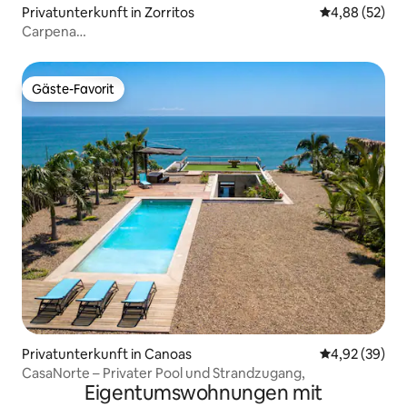
Privatunterkunft in Zorritos
Durchschnittl
4,88 (52)
Carpena
Haus+Wäscherei+Klimaanlage+Grill+Pool+Meerblick@Zorrit
Gäste-Favorit
Gäste-Favorit
Privatunterkunft in Canoas
Durchschnittl
4,92 (39)
CasaNorte – Privater Pool und Strandzugang,
Eigentumswohnungen mit