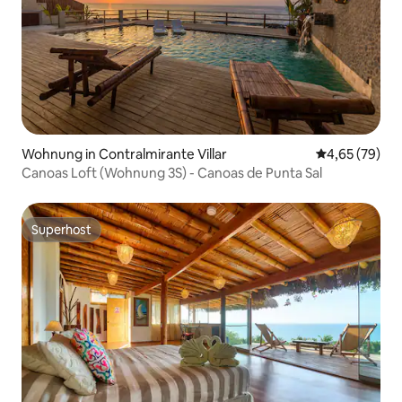
Wohnung in Contralmirante Villar
Durchschnittl
4,65 (79)
Canoas Loft (Wohnung 3S) - Canoas de Punta Sal
Superhost
Superhost