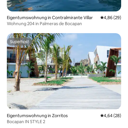
Eigentumswohnung in Contralmirante Villar
Durchschnittl
4,86 (29)
Wohnung 204 in Palmeras de Bocapan
Superhost
Superhost
Eigentumswohnung in Zorritos
Durchschnittl
4,64 (28)
Bocapan IN STYLE 2