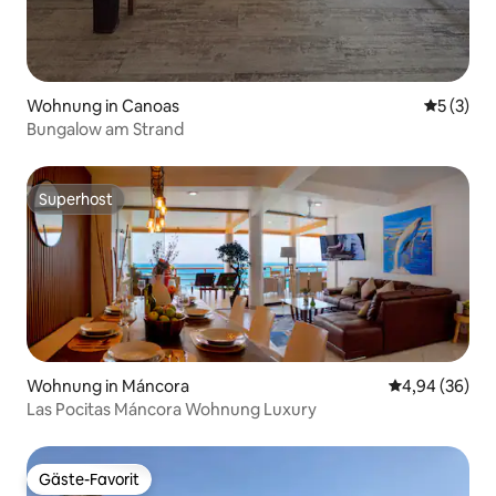
Wohnung in Canoas
Durchsch
5 (3)
Bungalow am Strand
Superhost
Superhost
Wohnung in Máncora
Durchschnittl
4,94 (36)
Las Pocitas Máncora Wohnung Luxury
Gäste-Favorit
Gäste-Favorit