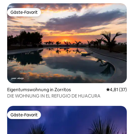
Gäste-Favorit
Gäste-Favorit
Eigentumswohnung in Zorritos
Durchschnitt
4,81 (37)
DIE WOHNUNG IN EL REFUGIO DE HUACURA
Gäste-Favorit
Gäste-Favorit