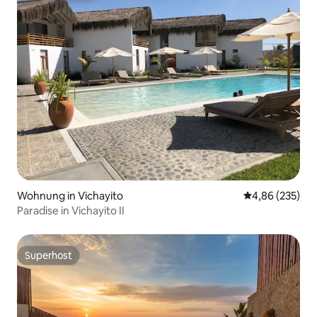
Wohnung in Vichayito
Durchschnittli
4,86 (235)
Paradise in Vichayito II
Superhost
Superhost