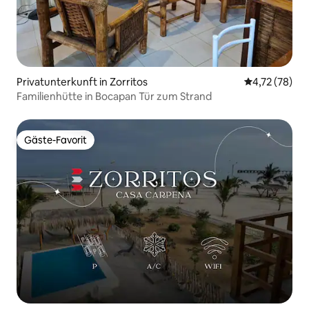
Privatunterkunft in Zorritos
Durchschnitt
4,72 (78)
Familienhütte in Bocapan Tür zum Strand
Gäste-Favorit
Gäste-Favorit