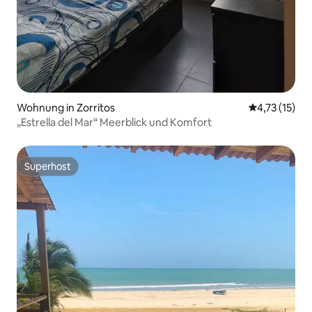
Wohnung in Zorritos
Durchschnitt
4,73 (15)
„Estrella del Mar“ Meerblick und Komfort
Superhost
Superhost