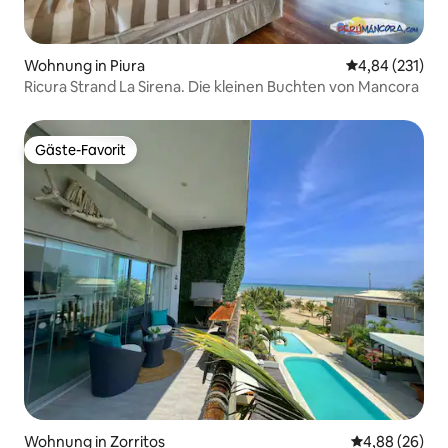
Wohnung in Piura
Durchschnittl
4,84 (231)
Ricura Strand La Sirena. Die kleinen Buchten von Mancora
Gäste-Favorit
Gäste-Favorit
Wohnung in Zorritos
Durchschnittl
4,88 (26)