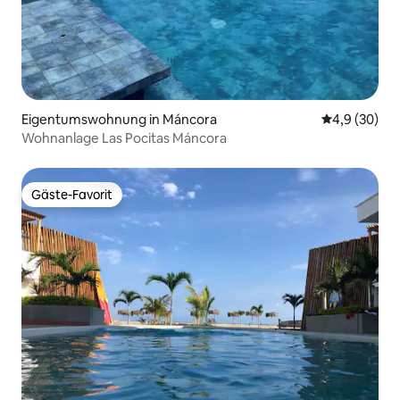
Eigentumswohnung in Máncora
Durchschnitt
4,9 (30)
Wohnanlage Las Pocitas Máncora
Gäste-Favorit
Gäste-Favorit