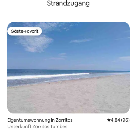
Strandzugang
Gäste-Favorit
Gäste-Favorit
Eigentumswohnung in Zorritos
Durchschnittl
4,84 (96)
Unterkunft Zorritos Tumbes