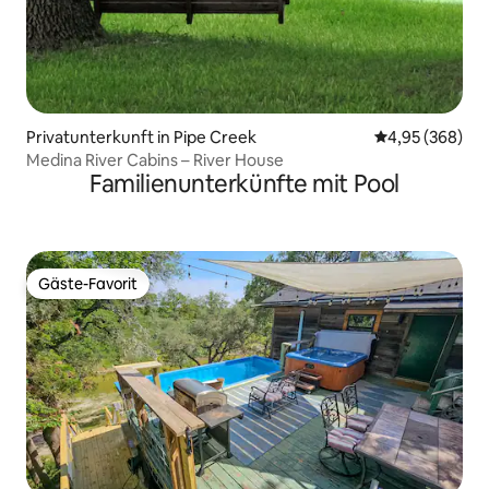
Privatunterkunft in Pipe Creek
Durchschnittli
4,95 (368)
Medina River Cabins – River House
Familienunterkünfte mit Pool
Gäste-Favorit
Gäste-Favorit