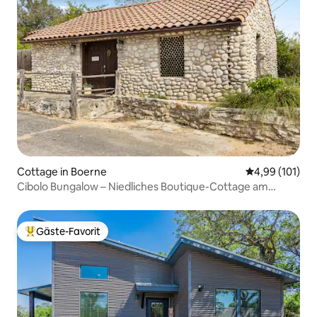
Cottage in Boerne
Durchschnittl
4,99 (101)
Cibolo Bungalow – Niedliches Boutique-Cottage am
Straßenrand!
Gäste-Favorit
Beliebter Gäste-Favorit.