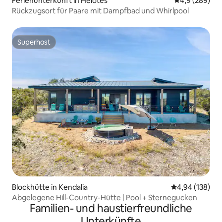
Ferienunterkunft in Helotes
Durchschnittl
4,9 (289)
Rückzugsort für Paare mit Dampfbad und Whirlpool
Superhost
Superhost
Blockhütte in Kendalia
Durchschnittli
4,94 (138)
Abgelegene Hill-Country-Hütte | Pool + Sternegucken
Familien- und haustierfreundliche
Unterkünfte