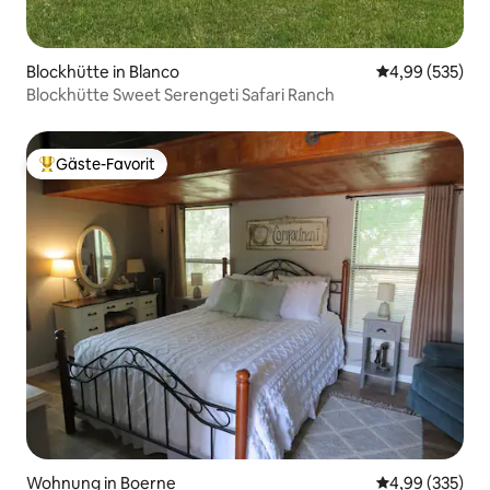
Blockhütte in Blanco
Durchschnittli
4,99 (535)
Blockhütte Sweet Serengeti Safari Ranch
Gäste-Favorit
Beliebter Gäste-Favorit.
Wohnung in Boerne
Durchschnittli
4,99 (335)