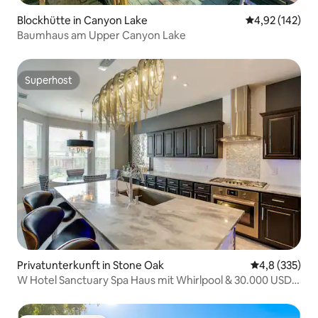
Blockhütte in Canyon Lake
Durchschnittl
4,92 (142)
Baumhaus am Upper Canyon Lake
Superhost
Superhost
Privatunterkunft in Stone Oak
Durchschnitt
4,8 (335)
W Hotel Sanctuary Spa Haus mit Whirlpool & 30.000 USD
Duschen