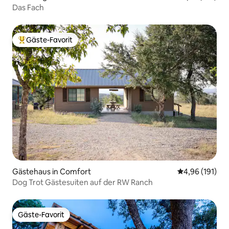
Das Fach
Gäste-Favorit
Beliebter Gäste-Favorit.
Gästehaus in Comfort
Durchschnittl
4,96 (191)
Dog Trot Gästesuiten auf der RW Ranch
Gäste-Favorit
Gäste-Favorit