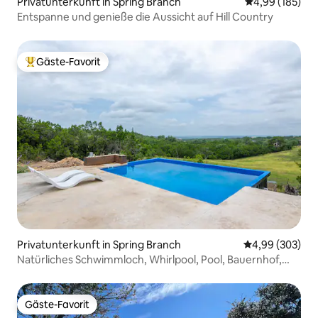
Privatunterkunft in Spring Branch
Durchschnittli
4,99 (185)
Entspanne und genieße die Aussicht auf Hill Country
Gäste-Favorit
Beliebter Gäste-Favorit.
Privatunterkunft in Spring Branch
Durchschnittli
4,99 (303)
Natürliches Schwimmloch, Whirlpool, Pool, Bauernhof,
Golfcarts
Gäste-Favorit
Gäste-Favorit