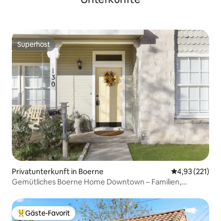
Superhost
Superhost
Privatunterkunft in Boerne
Durchschnittl
4,93 (221)
Gemütliches Boerne Home Downtown – Familien,
Hochzeiten
Gäste-Favorit
Beliebter Gäste-Favorit.