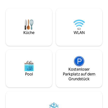
Kaffeebar zu genießen. Wenn dies ein
haustierfreundlic
Arbeitsurlaub ist, wirst du den
einen großartigen
Arbeitsbereich und das Highspeed-
Familien und klei
WLAN lieben. Während wir nur wenige
gleichermaßen. Pe
Minuten von der River Road und ihren
Wochenendausflüg
vielen Restaurants entfernt sind, kannst
für Paare, ein Mä
du dich dafür entscheiden, drinnen zu
Wochenende oder 
bleiben und die voll ausgestattete Küche
Genieße einen Gro
Küche
WLAN
zu nutzen. So oder so wirst du es lieben,
Disney+, Highspee
dich auf der großen Terrasse unter den
Wasser, eine Feuer
Partylichtern zu entspannen.
Handtücher und B
Hundefreundliches Zuhause.
Hotelqualität. Kle
willkommen!
Kostenloser
Pool
Parkplatz auf dem
Grundstück