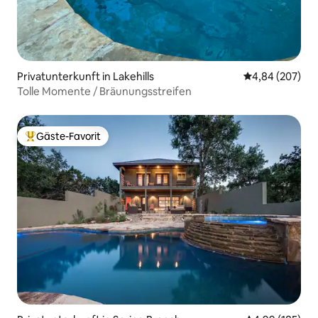
Privatunterkunft in Lakehills
Durchschnittli
4,84 (207)
Tolle Momente / Bräunungsstreifen
Gäste-Favorit
Beliebter Gäste-Favorit.