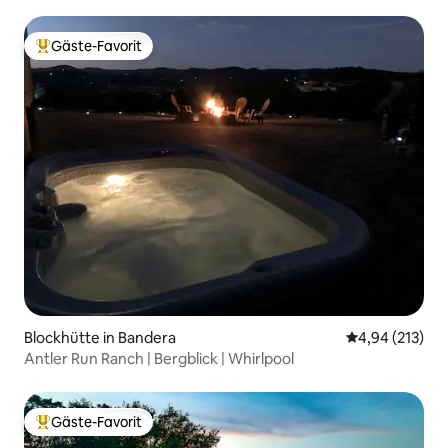
und Pool
Gäste-Favorit
Beliebter Gäste-Favorit.
Blockhütte in Bandera
Durchschnittl
4,94 (213)
Antler Run Ranch | Bergblick | Whirlpool
Gäste-Favorit
Beliebter Gäste-Favorit.