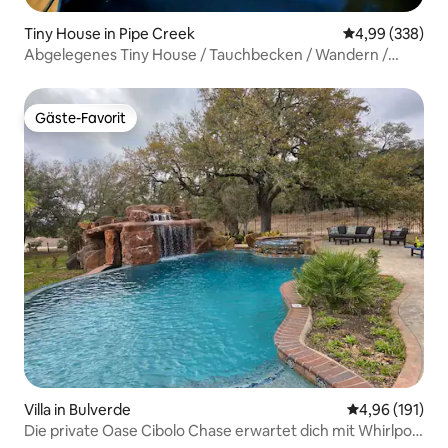
Tiny House in Pipe Creek
Durchschnittli
4,99 (338)
Abgelegenes Tiny House / Tauchbecken / Wandern /
Frühstück
Gäste-Favorit
Gäste-Favorit
Villa in Bulverde
Durchschnittl
4,96 (191)
Die private Oase Cibolo Chase erwartet dich mit Whirlpool