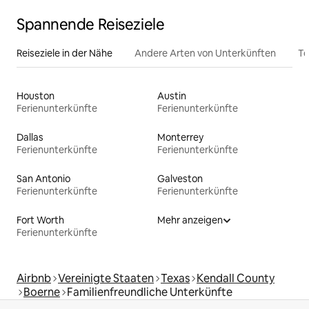
Spannende Reiseziele
Reiseziele in der Nähe
Andere Arten von Unterkünften
To
Houston
Austin
Ferienunterkünfte
Ferienunterkünfte
Dallas
Monterrey
Ferienunterkünfte
Ferienunterkünfte
San Antonio
Galveston
Ferienunterkünfte
Ferienunterkünfte
Fort Worth
Mehr anzeigen
Ferienunterkünfte
Airbnb
Vereinigte Staaten
Texas
Kendall County
Boerne
Familienfreundliche Unterkünfte