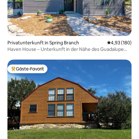
Privatunterkunft in Spring Branch
Durchschnittli
4,93 (180)
Haven House – Unterkunft in der Nähe des Guadalupe
River St Park
Gäste-Favorit
Beliebter Gäste-Favorit.