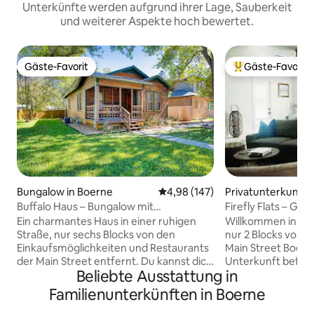
Unterkünfte werden aufgrund ihrer Lage, Sauberkeit
und weiterer Aspekte hoch bewertet.
Gäste-Favorit
Gäste-Favorit
Gäste-Favorit
Beliebter Gäste-F
Bungalow in Boerne
Durchschnittliche Bewertung: 4
4,98 (147)
Privatunterkunft 
Buffalo Haus – Bungalow mit
Firefly Flats – Ge
2 Schlafzimmern und Innenstadtlage
Innenstadt
Ein charmantes Haus in einer ruhigen
Willkommen in den 
Straße, nur sechs Blocks von den
nur 2 Blocks von d
Einkaufsmöglichkeiten und Restaurants
Main Street Boern
der Main Street entfernt. Du kannst dich
Unterkunft befinde
Beliebte Ausstattung in
bequem in einem Kingsize- oder
Nähe von Einkaufs
Queensize-Bett ausruhen und
Restaurants und P
Familienunterkünften in Boerne
aufwachen, um die gut sortierte
saubere, familien-