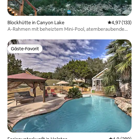
Blockhütte in Canyon Lake
Durchschnittl
4,97 (133)
A-Rahmen mit beheiztem Mini-Pool, atemberaubende
Aussicht
Gäste-Favorit
Gäste-Favorit