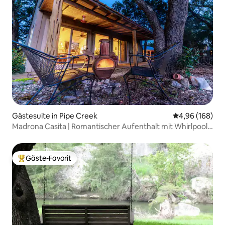
Gästesuite in Pipe Creek
Durchschnittli
4,96 (168)
Madrona Casita | Romantischer Aufenthalt mit Whirlpool
und Aussicht
Gäste-Favorit
Beliebter Gäste-Favorit.