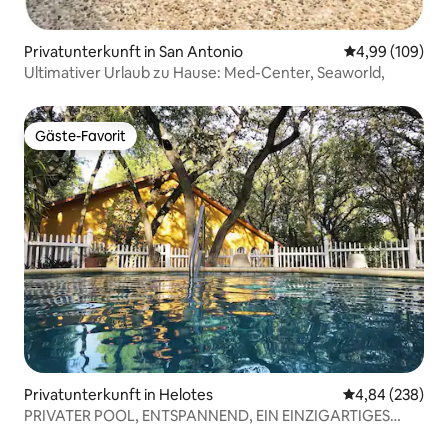
Privatunterkunft in San Antonio
Durchschnittli
4,99 (109)
Ultimativer Urlaub zu Hause: Med-Center, Seaworld,
Gäste-Favorit
Gäste-Favorit
Privatunterkunft in Helotes
Durchschnittli
4,84 (238)
PRIVATER POOL, ENTSPANNEND, EIN EINZIGARTIGES
HEIMERLEBNIS!