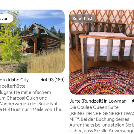
vorit
Superhost
vorit
Superhost
e in Idaho City
Durchschnittliche Bewertung: 4,93 von 5, 1
4,93 (169)
rbeiterhütte
flugshütte mit einfachem
um Charcoal Gulch und
rtung: 4,96 von 5, 122 Bewertungen
Jurte (Rundzelt) in Lowman
D
Wanderwegen des Boise Nat
Die Coulee Queen Suite
e Hütte ist nur 1 Meile von The
„BRING DEINE EIGENE BETTW
nd der historischen Stadt Idaho
MIT“. Bei der Buchung deines
 Genieße tagsüber Wandern,
Aufenthalts bei uns stellen Sie 
bachtung und Mountainbiken
sicher, dass Sie alle Anweisung
inge dann die Nacht in unserer