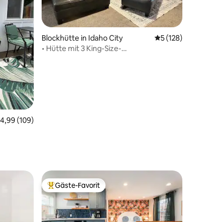
Blockhütte in Idaho City
Durchschnittliche 
5 (128)
• Hütte mit 3 King-Size-
Betten• Whirlpool• Spielhalle• Bogenschießen•
urchschnittliche Bewertung: 4,99 von 5, 109 Bewertungen
4,99 (109)
80 Bewertungen
Gäste-Favorit
Beliebter Gäste-Favorit.