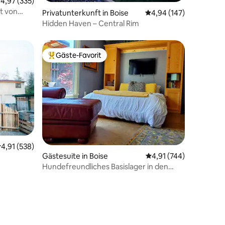
urchschnittliche Bewertung: 4,97 von 5, 335 Bewertungen
4,97 (335)
t von
37 Bewertungen
Privatunterkunft in Boise
Durchschnittliche Bew
4,94 (147)
Hidden Haven – Central Rim
Gäste-Favorit
Beliebter Gäste-Favorit.
06 Bewertungen
urchschnittliche Bewertung: 4,91 von 5, 538 Bewertungen
4,91 (538)
Gästesuite in Boise
Durchschnittliche Bew
4,91 (744)
Hundefreundliches Basislager in den
Ausläufern