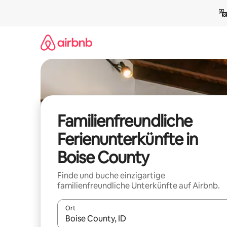
Zu
Inhalten
springen
Familienfreundliche
Ferienunterkünfte in
Boise County
Finde und buche einzigartige
familienfreundliche Unterkünfte auf Airbnb.
Ort
Wenn Ergebnisse verfügbar sind, navigiere mit d