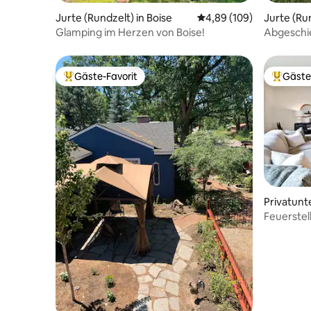
Jurte (Rundzelt) in Boise
Durchschnittliche Bewe
4,89 (109)
Jurte (Ru
alley
Glamping im Herzen von Boise!
Abgeschi
und Starli
Gäste-Favorit
Gäste
Beliebter Gäste-Favorit.
Beliebte
Privatunt
Feuerstell
eingezäun