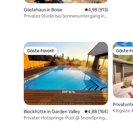
Gästehaus in Boise
Durchschnittliche Bewe
4,98 (913)
Privates Studio bei Sonnenuntergang in
Boise
Gäste-Favorit
Gäste-Fa
Gäste-Favorit
Gäste-Fa
Privatunt
Kingsize-
Blockhütte in Garden Valley
Durchschnittliche Bewe
4,88 (164)
heißer Qu
Privater Hotsprings-Pool @ SnowSprings
Pool House