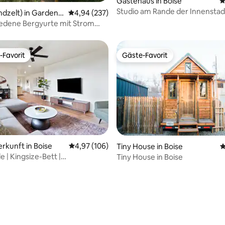
Gästehaus in Boise
D
Studio am Rande der Innenstad
rtung: 4,89 von 5, 109 Bewertungen
ndzelt) in Garden V
Durchschnittliche Bewertung: 4,94 von 5, 2
4,94 (237)
Boise
edene Bergyurte mit Strom
nk
-Favorit
Gäste-Favorit
r Gäste-Favorit.
Gäste-Favorit
erkunft in Boise
Durchschnittliche Bewertung: 4,97 von 5, 1
4,97 (106)
Tiny House in Boise
D
e | Kingsize-Bett |
Tiny House in Boise
ter Hof | 4 Minuten zum DT