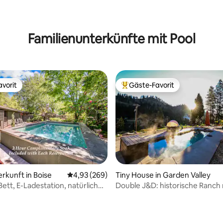
rtung: 4,98 von 5, 913 Bewertungen
Familienunterkünfte mit Pool
vorit
Gäste-Favorit
vorit
Beliebter Gäste-Favorit.
erkunft in Boise
Durchschnittliche Bewertung: 4,93 von 5, 2
4,93 (269)
Tiny House in Garden Valley
Bett, E-Ladestation, natürlicher
Double J&D: historische Ranch 
rtung: 4,88 von 5, 164 Bewertungen
ellenpool!
heißen Quellen