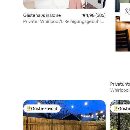
Gästehaus in Boise
Durchschnittliche Bewe
4,98 (385)
Privater Whirlpool/0 Reinigungsgebühr-
Loft A
Privatunt
Whirlpool
Cottage 
Gäste-Favorit
Gäste
Beliebter Gäste-Favorit.
Beliebte