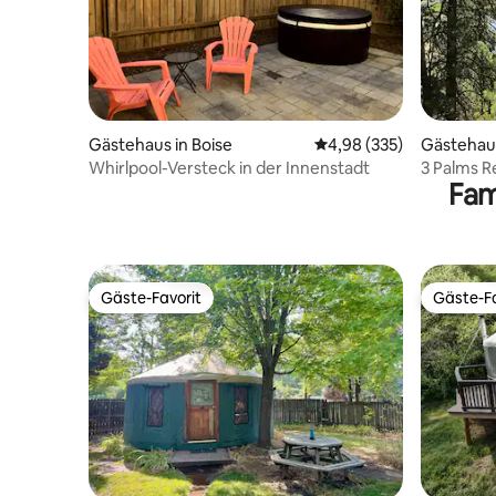
Gästehaus in Boise
Durchschnittliche Bewe
4,98 (335)
Gästehaus
Whirlpool-Versteck in der Innenstadt
3 Palms R
Fam
Whirlpool
Gäste-Favorit
Gäste-Fa
Gäste-Favorit
Gäste-Fa