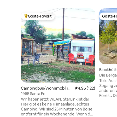
Gäste-Favorit
Gäste-Fa
Beliebter Gäste-Favorit.
Gäste-Fa
Blockhütt
Die Berga
Tolle Aus
Zugang z
Campingbus/Wohnmobil in
Durchschnittliche Bewe
4,96 (122)
anderen 
Horseshoe Bend
1965 Santa Fe
Forest. Di
Wir haben jetzt WLAN, StarLink ist da!
Springs u
Hier gibt es keine Klimaanlage, echtes
entfernt.
Camping. Wir sind 25 Minuten von Boise
Vogelbeo
entfernt für ein Wochenende. Wenn du
und verbr