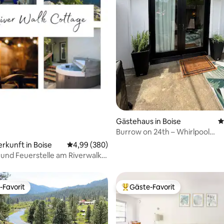
rtung: 4,98 von 5, 385 Bewertungen
Gästehaus in Boise
D
Burrow on 24th – Whirlpool
1 Schlafzimmer/1 Badezimmer
erkunft in Boise
Durchschnittliche Bewertung: 4,99 von 5, 3
4,99 (380)
 und Feuerstelle am Riverwalk
2BR/2BA
-Favorit
Gäste-Favorit
r Gäste-Favorit.
Beliebter Gäste-Favorit.