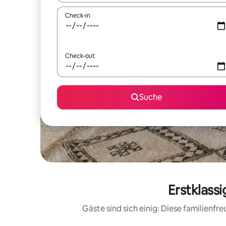
Check-in
Check-out
Suche
Erstklass
Gäste sind sich einig: Diese familienf