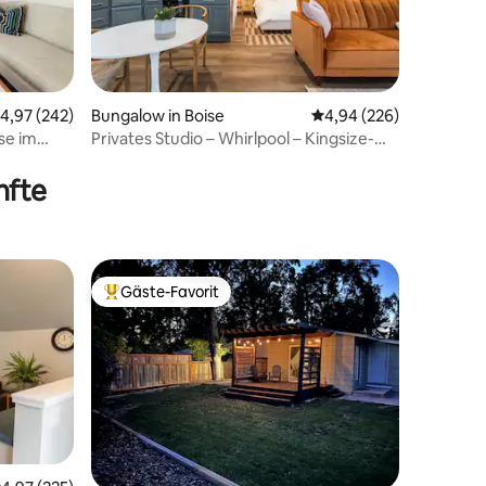
urchschnittliche Bewertung: 4,97 von 5, 242 Bewertungen
4,97 (242)
Bungalow in Boise
Durchschnittliche Bew
4,94 (226)
se im
Privates Studio – Whirlpool – Kingsize-
29 Bewertungen
Bett – Feuerstelle – Pizzaofen
nfte
Gäste-Favorit
Beliebter Gäste-Favorit.