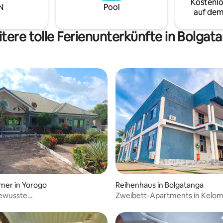
Kostenlo
lick auf jeden Morgen
N
Pool
auf dem
n. Gäste können an anderen
en wie Baumplantagen usw.
en.
tere tolle Ferienunterkünfte in Bolgat
wertung: 4,67 von 5, 3 Bewertungen
mer in Yorogo
Reihenhaus in Bolgatanga
ewusste
Zweibett-Apartments in Kelo
ft/Restaurant