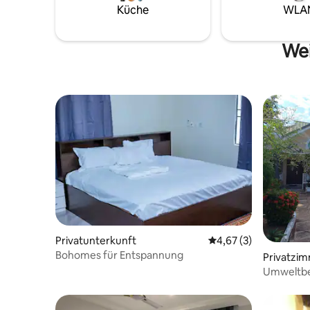
schönen B
Küche
WLA
aufwache
Aktivität
teilnehm
Wei
Privatunterkunft
Durchschnittliche Be
4,67 (3)
Bohomes für Entspannung
Privatzim
Umweltb
Unterkun