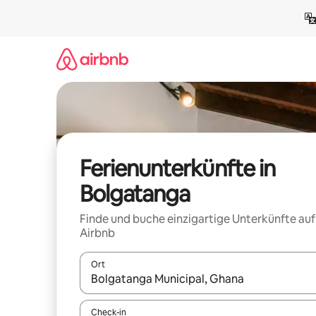
Zu
Inhalten
springen
Ferienunterkünfte in
Bolgatanga
Finde und buche einzigartige Unterkünfte auf
Airbnb
Ort
Wenn Ergebnisse verfügbar sind, navigiere mit d
Check-in