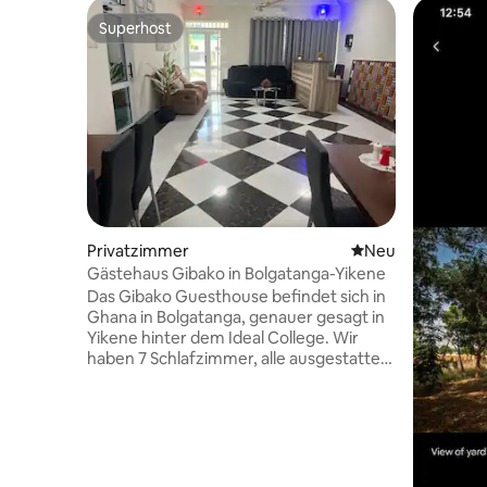
Superhost
Superhost
Privatzimmer
Neue Unterkunft
Neu
Gästehaus Gibako in Bolgatanga-Yikene
Das Gibako Guesthouse befindet sich in
Ghana in Bolgatanga, genauer gesagt in
Yikene hinter dem Ideal College. Wir
haben 7 Schlafzimmer, alle ausgestattet
mit Klimaanlage, Deckenventilatoren,
Schreibtischen für Remote-Arbeit,
Fernseher, Warmwasserdusche,
privaten Badezimmern, Essbereich,
Küche, Abstellraum, einer zusätzlichen
Toilette im Flur. Wir haben eine Bar in der