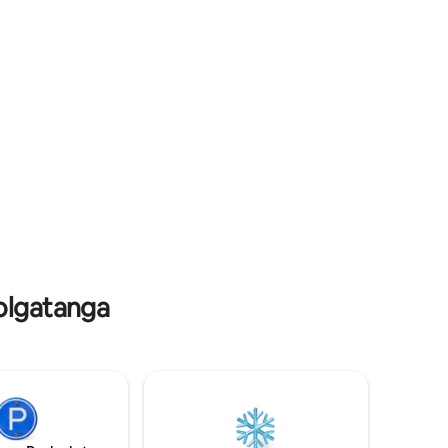
von: Klettern in den Bergen Radfahren
Genieße
durch Wanderungen Sehr tolles
em Bio-
Zuhause.
höfen mit
Bolgatanga