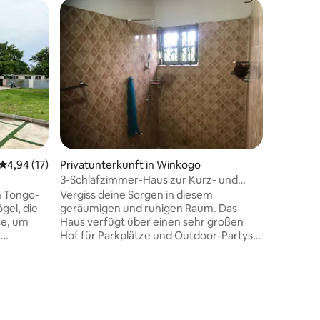
Privatunt
BobRash
Schaffe 
außerge
familienfreun
Lodge bie
sehr ersch
Atmosphär
gelassen
Komfort 
gewinne
Durchschnittliche Bewertung: 4,94 von 5, 17 Bewertungen
4,94 (17)
Privatunterkunft in Winkogo
3-Schlafzimmer-Haus zur Kurz- und
Langzeitmiete
n Tongo-
Vergiss deine Sorgen in diesem
gel, die
geräumigen und ruhigen Raum. Das
se, um
Haus verfügt über einen sehr großen
e
Hof für Parkplätze und Outdoor-Partys
hmodernes
und sogar für die Landwirtschaft, wenn
rn in
du möchtest, es hat auch eine noch zu
 voller
renovierte Sommerhütte. Die Lage ist
m
Upper East, Tamale-Bolga Hauptstraße
Sie blickt auf die Touristenattraktion der
ameras •
Gegend und der Region, ich spreche