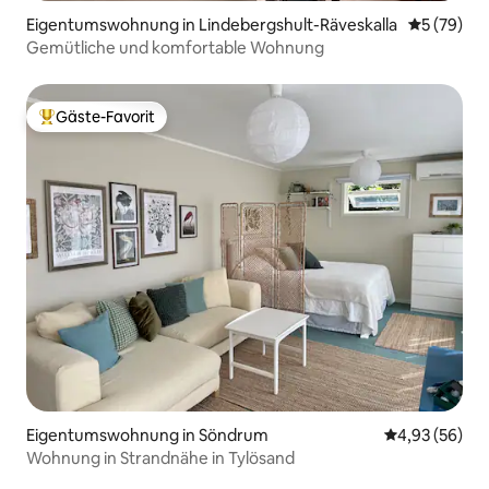
Eigentumswohnung in Lindebergshult-Räveskalla
Durchschni
5 (79)
Gemütliche und komfortable Wohnung
Gäste-Favorit
Beliebter Gäste-Favorit.
Eigentumswohnung in Söndrum
Durchschnittl
4,93 (56)
Wohnung in Strandnähe in Tylösand