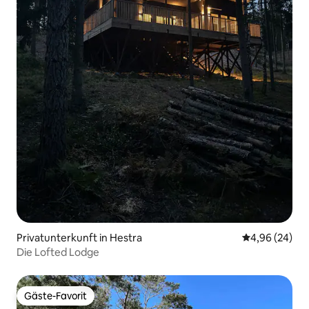
Privatunterkunft in Hestra
Durchschnittl
4,96 (24)
Die Lofted Lodge
Gäste-Favorit
Gäste-Favorit