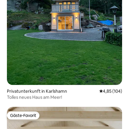
Privatunterkunft in Karlshamn
Durchschnittli
4,85 (104)
Tolles neues Haus am Meer!
Gäste-Favorit
Gäste-Favorit