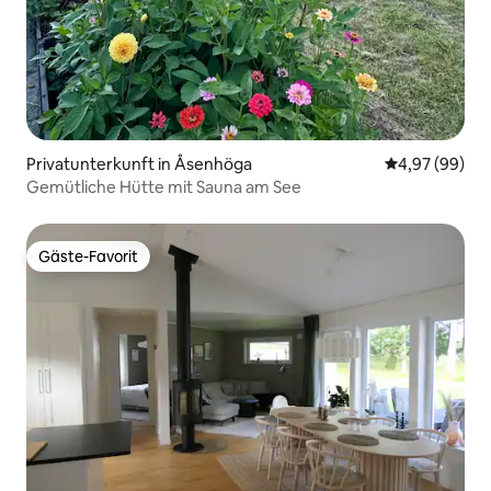
Privatunterkunft in Åsenhöga
Durchschnittl
4,97 (99)
Gemütliche Hütte mit Sauna am See
Gäste-Favorit
Gäste-Favorit