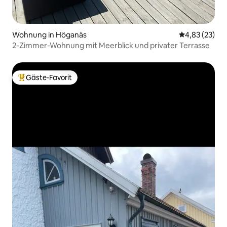
Wohnung in Höganäs
Durchschnitt
4,83 (23)
2-Zimmer-Wohnung mit Meerblick und privater Terrasse
Gäste-Favorit
Beliebter Gäste-Favorit.