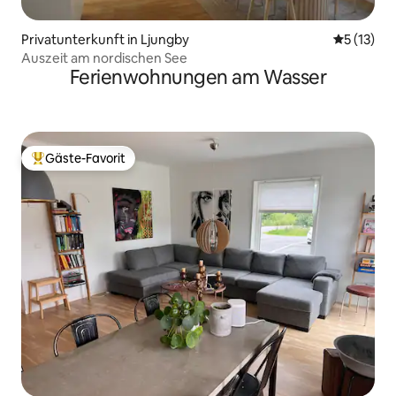
Privatunterkunft in Ljungby
Durchschn
5 (13)
Auszeit am nordischen See
Ferienwohnungen am Wasser
Gäste-Favorit
Beliebter Gäste-Favorit.