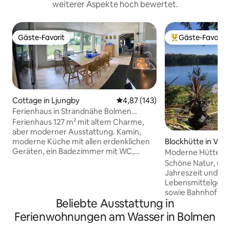
weiterer Aspekte hoch bewertet.
Gäste-Favorit
Gäste-Favorit
Gäste-Favorit
Beliebter Gäste-F
Cottage in Ljungby
Durchschnittliche Bewertung: 4
4,87 (143)
Ferienhaus in Strandnähe Bolmen
Angeln Schwimmen
Ferienhaus 127 m² mit altem Charme,
aber moderner Ausstattung. Kamin,
Blockhütte in Vitts
moderne Küche mit allen erdenklichen
Geräten, ein Badezimmer mit WC,
Moderne Hütte mi
Dusche, Sauna und Waschmaschine, ein
Schöne Natur, un
Badezimmer mit WC und Dusche. Drei
Jahreszeit und m
Doppelzimmer. Bettwäsche und
Lebensmittelgesch
Handtücher werden mitgebracht oder
sowie Bahnhof un
für 130 SEK oder 13 Euro/Set zur
Beliebte Ausstattung in
befinden sich im D
Verfügung gestellt. Buchen Sie vor der
haben Zugang zu 
Ferienwohnungen am Wasser in Bolmen
Ankunft und zahlen Sie bar. Die
Kajaks und Angeln
Reinigung ist NICHT inbegriffen. Wenn