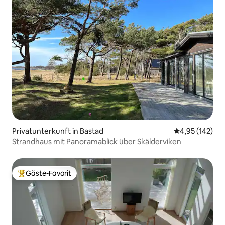
Privatunterkunft in Bastad
Durchschnittl
4,95 (142)
Strandhaus mit Panoramablick über Skälderviken
Gäste-Favorit
Beliebter Gäste-Favorit.