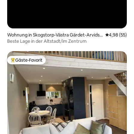
Wohnung in Skogstorp-Västra Gärdet-Arvidst
Durchschnittl
4,98 (55)
orp
Beste Lage in der Altstadt/im Zentrum
Gäste-Favorit
Beliebter Gäste-Favorit.