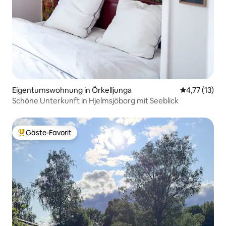
Eigentumswohnung in Örkelljunga
Durchschnitt
4,77 (13)
Schöne Unterkunft in Hjelmsjöborg mit Seeblick
Gäste-Favorit
Beliebter Gäste-Favorit.