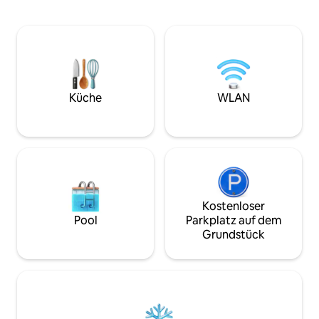
Golfplatz, Elchsaf
Sie eine Reinigung von uns wünschen,
Skåneleden befind
buchen Sie diese rechtzeitig vor Ihrer
Umgebung. Der Skå
Ankunft. Reinigungsgebühr 1000
Fahrminuten errei
SEK/100 EUR. Balkon mit Seeblick. Boot
nordische Tiere wi
kostenlos. Motorverleih 1000 SEK/100
Luchse und andere
EUR.
in ihrer natürlic
Öffnungszeiten au
Küche
WLAN
Website. Skåne bie
Ausflüge für Groß 
Kostenloser
Pool
Parkplatz auf dem
Grundstück