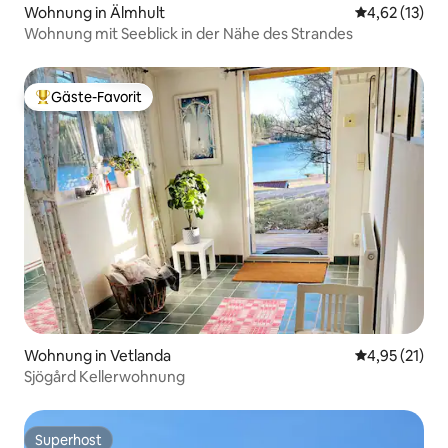
Wohnung in Älmhult
Durchschnitt
4,62 (13)
Wohnung mit Seeblick in der Nähe des Strandes
Gäste-Favorit
Beliebter Gäste-Favorit.
Wohnung in Vetlanda
Durchschnitt
4,95 (21)
Sjögård Kellerwohnung
Superhost