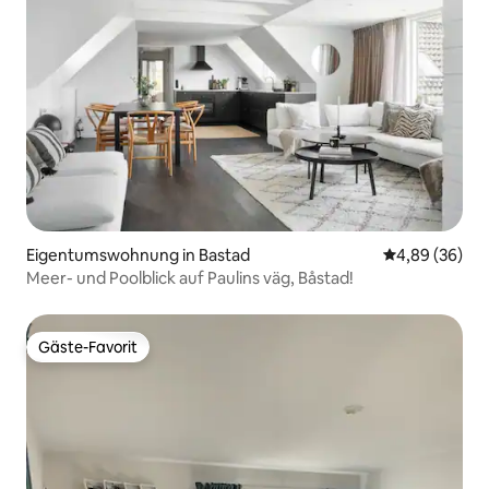
Eigentumswohnung in Bastad
Durchschnittl
4,89 (36)
Meer- und Poolblick auf Paulins väg, Båstad!
Gäste-Favorit
Gäste-Favorit