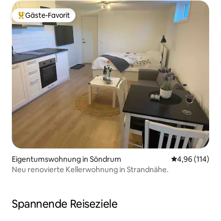
Gäste-Favorit
Beliebter Gäste-Favorit.
Eigentumswohnung in Söndrum
Durchschnittl
4,96 (114)
Neu renovierte Kellerwohnung in Strandnähe.
Spannende Reiseziele