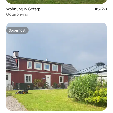
Wohnung in Götarp
Durchschn
5 (27)
Götarp living
Superhost
Superhost