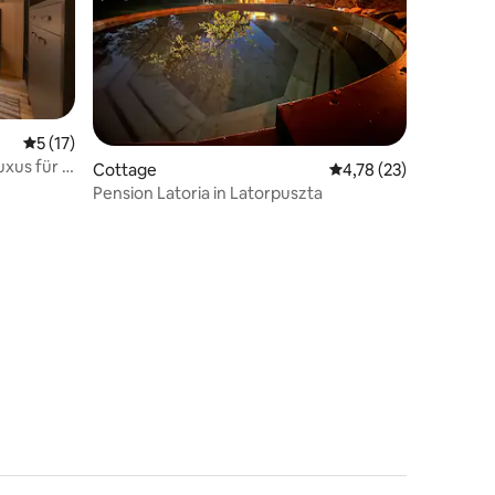
Durchschnittliche Bewertung: 5 von 5, 17 Bewertungen
5 (17)
xus für 2
Cottage
Durchschnittliche Be
4,78 (23)
Pension Latoria in Latorpuszta
62 Bewertungen