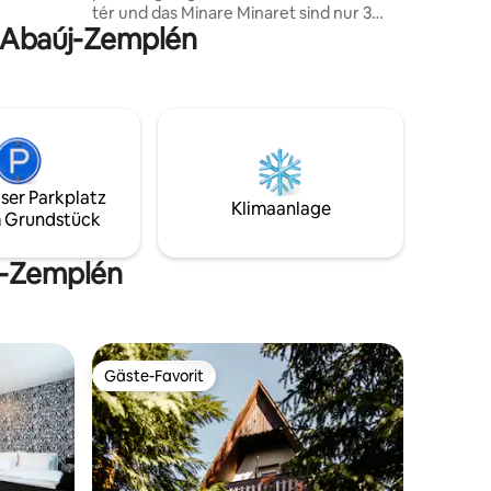
fortable
tér und das Minare Minaret sind nur 3
d-Abaúj-Zemplén
Gehminuten von der historischen
Innenstadt entfernt. Wenn Sie von
einem Stadtspaziergang oder einem
mer
abendlichen Weintrinken nach Hause
nen
kommen, erwartet Sie ein
entspannender, privater Whirlpool am
Ende des Gartens. Im Winter, von
November bis Mai, kann der Whirlpool
ser Parkplatz
gegen Aufpreis genutzt werden. Der
Klimaanlage
 Grundstück
angegebene Preis beinhaltet keine
Tourismussteuer! Kinder (0-14 Jahre)
und Haustiere sind nicht erlaubt!
új-Zemplén
Gäste-Favorit
Gäste-Favorit