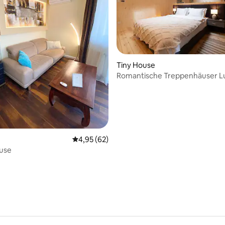
 Bewertung: 5 von 5, 7 Bewertungen
Tiny House
Romantische Treppenhäuser Lu
Erwachsene
Durchschnittliche Bewertung: 4,95 von 5, 
4,95 (62)
ouse