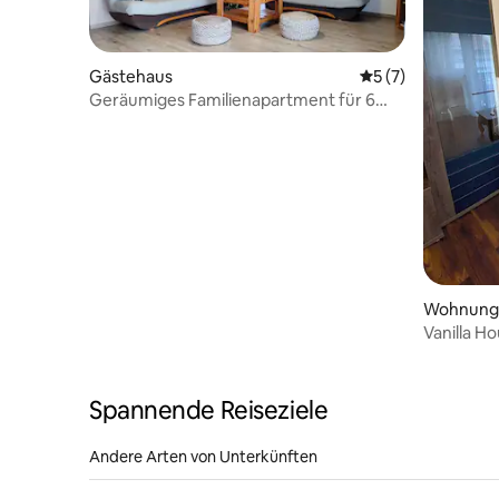
Gästehaus
Durchschnittliche
5 (7)
Geräumiges Familienapartment für 6
Personen in Miskolctapolca
Wohnung
Vanilla H
Spannende Reiseziele
Andere Arten von Unterkünften