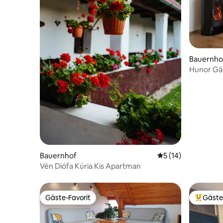
Bauernho
Hunor Gä
Gebirgsl
Bauernhof
Durchschnittliche 
5 (14)
Vén Diófa Kúria Kis Apartman
Gäste-Favorit
Gäste
Gäste-Favorit
Beliebte