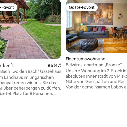
-Favorit
Gäste-Favorit
r Gäste-Favorit.
Gäste-Favorit
Eigentumswohnung
Bewertung: 5 von 5, 38 Bewertungen
Belvárosi apartman „Bronze“
erkunft
Durchschnittliche Bewertung: 5 von 5, 
5 (47)
Unsere Wohnung im 2. Stock in
 Bach "Golden Bach" Gästehaus
absoluten Innenstadt von Miskol
em Landhaus im ungarischen
Nähe von Geschäften und Rest
bánya freuen wir uns, Sie das
Von der gemeinsamen Lobby au
r über beherbergen zu dürfen.
zwei separate Wohnungen mit
bietet Platz für 8 Personen.
Eingängen. Eine davon ist die
besteht aus einer
namens Bronze Fantasy, deren
alle, einer Küche, drei
geräumiges Schlafzimmer vom
mmern und zwei Badezimmern.
Wohnzimmer mit Küche und Es
 Haus befindet sich ein
aus zugänglich ist. Im Schlafzi
rten mit einem Pavillon für
es auch einen Stehtisch, der u
enheiten im Freien und eine