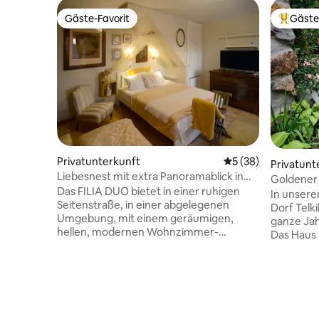
Gäste-Favorit
Gäste
Gäste-Favorit
Beliebte
Privatunterkunft
Durchschnittliche 
5 (38)
Privatunt
Liebesnest mit extra Panoramablick in
Goldener
der Innenstadt
Das FILIA DUO bietet in einer ruhigen
In unser
Seitenstraße, in einer abgelegenen
Dorf Telki
Umgebung, mit einem geräumigen,
ganze Jah
hellen, modernen Wohnzimmer-
Das Haus 
Schlafzimmer mit französischem Bett -
Das Haus 
speziell für Paare die Möglichkeit, sich zu
Eingangsh
erholen. Die Terrasse ist komplett von
Schlafzi
neugierigen Blicken abgeschirmt, bietet
Neben dem
aber einen Panoramablick auf die Stadt -
großer Ga
mit einer Gartensitzecke, einem Tisch
Sitzgeleg