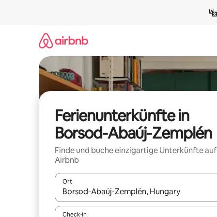
Zu
Inhalten
springen
Ferienunterkünfte in
Borsod-Abaúj-Zemplén
Finde und buche einzigartige Unterkünfte auf
Airbnb
Ort
Wenn Ergebnisse verfügbar sind, navigiere mit d
Check-in