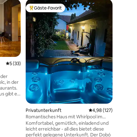
Privatun
Gäste-Favorit
Gäste
Beliebter Gäste-Favorit.
Beliebte
Wine&Go S
Unterkun
Diese ge
Wohnung 
Eger, nu
entfernt
ausgezei
ausgesta
Frühstüc
sonnige B
Durchschnittliche Bewertung: 5 von 5, 33 Bewertungen
5 (33)
Drink am
47 Bewertungen
Wohnung b
 der
bequemes
c, in der
erholsame
aurants.
warmen 
s gibt es
fühlt sic
 eigenen
Zuhause a
 Wohnung
Aufenthal
Privatunterkunft
Durchschnittliche Bew
4,98 (127)
Romantisches Haus mit Whirlpool im
Stadtzentrum
sbereich
Komfortabel, gemütlich, einladend und
mmer gibt
leicht erreichbar - all dies bietet diese
nabhängig
perfekt gelegene Unterkunft. Der Dobó