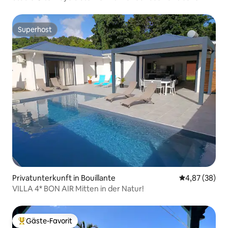
Meer
Superhost
Superhost
Privatunterkunft in Bouillante
Durchschnittl
4,87 (38)
VILLA 4* BON AIR Mitten in der Natur!
Gäste-Favorit
Beliebter Gäste-Favorit.