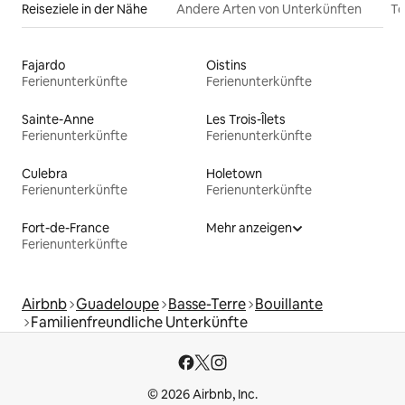
Reiseziele in der Nähe
Andere Arten von Unterkünften
To
Fajardo
Oistins
Ferienunterkünfte
Ferienunterkünfte
Sainte-Anne
Les Trois-Îlets
Ferienunterkünfte
Ferienunterkünfte
Culebra
Holetown
Ferienunterkünfte
Ferienunterkünfte
Fort-de-France
Mehr anzeigen
Ferienunterkünfte
Airbnb
Guadeloupe
Basse-Terre
Bouillante
Familienfreundliche Unterkünfte
© 2026 Airbnb, Inc.