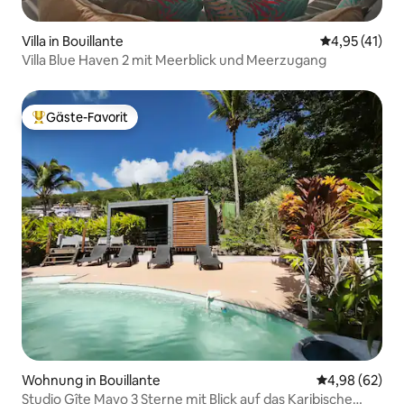
Villa in Bouillante
Durchschnitt
4,95 (41)
Villa Blue Haven 2 mit Meerblick und Meerzugang
Gäste-Favorit
Beliebter Gäste-Favorit.
Wohnung in Bouillante
Durchschnittl
4,98 (62)
Studio Gîte Mayo 3 Sterne mit Blick auf das Karibische