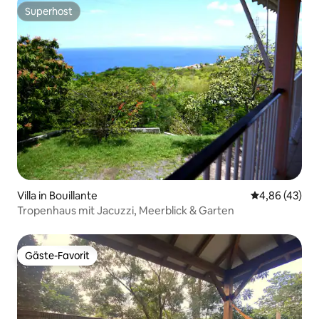
Superhost
Superhost
Villa in Bouillante
Durchschnittl
4,86 (43)
Tropenhaus mit Jacuzzi, Meerblick & Garten
Gäste-Favorit
Gäste-Favorit