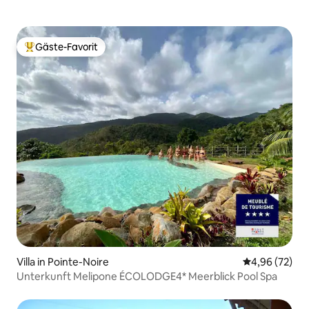
Gäste-Favorit
Beliebter Gäste-Favorit.
Villa in Pointe-Noire
Durchschnittl
4,96 (72)
Unterkunft Melipone ÉCOLODGE4* Meerblick Pool Spa