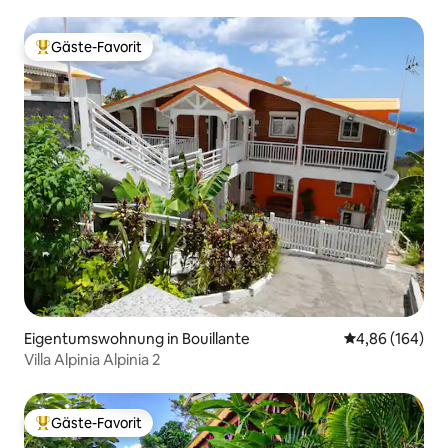
Malendure
Gäste-Favorit
Beliebter Gäste-Favorit.
Eigentumswohnung in Bouillante
Durchschnittli
4,86 (164)
Villa Alpinia Alpinia 2
Gäste-Favorit
Beliebter Gäste-Favorit.