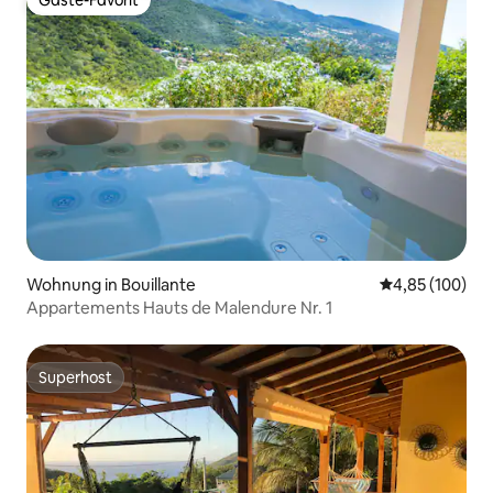
Gäste-Favorit
Gäste-Favorit
Wohnung in Bouillante
Durchschnittli
4,85 (100)
Appartements Hauts de Malendure Nr. 1
Superhost
Superhost