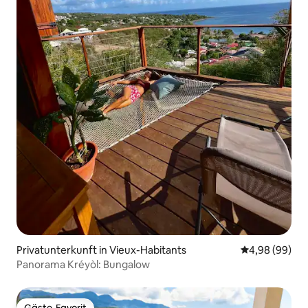
Privatunterkunft in Vieux-Habitants
Durchschnittl
4,98 (99)
Panorama Kréyòl: Bungalow