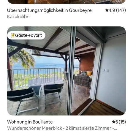
Übernachtungsmöglichkeit in Gourbeyre
Durchschnitt
4,9 (147)
Kazakolibri
Gäste-Favorit
Beliebter Gäste-Favorit.
Wohnung in Bouillante
Durchschn
5 (15)
Wunderschöner Meerblick • 2 klimatisierte Zimmer •