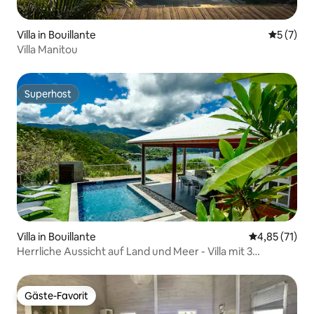
Villa in Bouillante
Durchsch
5 (7)
Villa Manitou
Superhost
Superhost
Villa in Bouillante
Durchschnitt
4,85 (71)
Herrliche Aussicht auf Land und Meer - Villa mit 3
Schlafzimmern
Gäste-Favorit
Gäste-Favorit