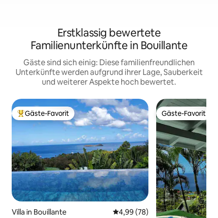
Erstklassig bewertete
Familienunterkünfte in Bouillante
Gäste sind sich einig: Diese familienfreundlichen
Unterkünfte werden aufgrund ihrer Lage, Sauberkeit
und weiterer Aspekte hoch bewertet.
Gäste-Favorit
Gäste-Favorit
Beliebter Gäste-Favorit.
Gäste-Favorit
Villa in Bouillante
Durchschnittliche Bewertung: 
4,99 (78)