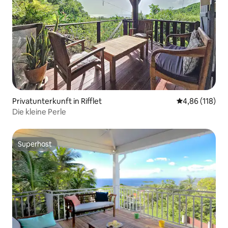
Privatunterkunft in Rifflet
Durchschnittl
4,86 (118)
Die kleine Perle
Superhost
Superhost