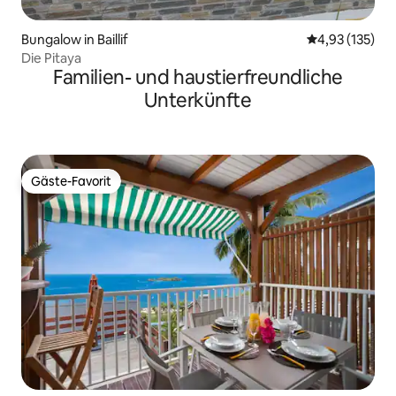
Bungalow in Baillif
Durchschnittl
4,93 (135)
Die Pitaya
Familien- und haustierfreundliche
Unterkünfte
Gäste-Favorit
Gäste-Favorit