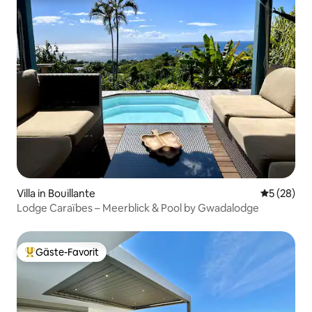
Villa in Bouillante
Durchschni
5 (28)
Lodge Caraïbes – Meerblick & Pool by Gwadalodge
Gäste-Favorit
Beliebter Gäste-Favorit.