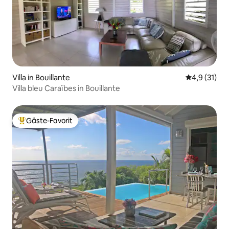
Villa in Bouillante
Durchschnit
4,9 (31)
Villa bleu Caraïbes in Bouillante
Gäste-Favorit
Beliebter Gäste-Favorit.