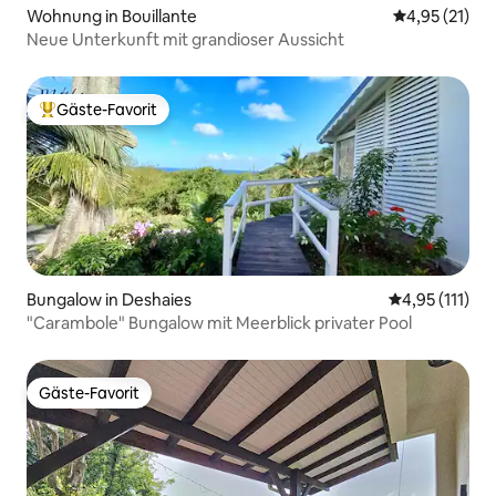
Wohnung in Bouillante
Durchschnitt
4,95 (21)
Neue Unterkunft mit grandioser Aussicht
Gäste-Favorit
Beliebter Gäste-Favorit.
Bungalow in Deshaies
Durchschnittl
4,95 (111)
"Carambole" Bungalow mit Meerblick privater Pool
Gäste-Favorit
Gäste-Favorit