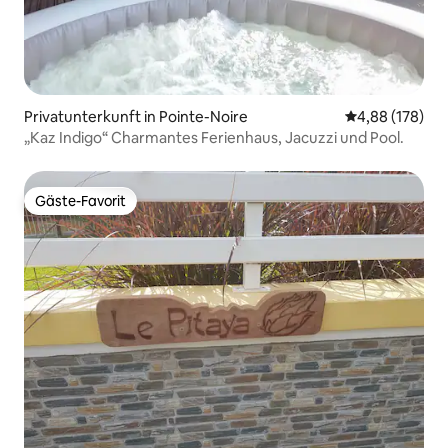
Privatunterkunft in Pointe-Noire
Durchschnittli
4,88 (178)
„Kaz Indigo“ Charmantes Ferienhaus, Jacuzzi und Pool.
Gäste-Favorit
Gäste-Favorit