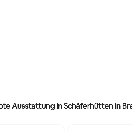
 aber komfortabel, umgeben
vom Atlantikwald. Es verfügt ü
tikwald! Es verfügt über 2
Schlafzimmer, 2 Badezimmer,
mer, 2 Badezimmer, ein
Wohnzimmer, Küche mit Kühls
er, eine Küche mit einem
und Herd, Parkplatz, Balkon un
nk und einem Herd. Es gibt
Es gibt Bildschirme an den Fen
n den Fenstern und
Ventilatoren im Wohnzimmer 
ren im Wohnzimmer und in den
Schlafzimmern.
mmern. WILLKOMMEN !
bte Ausstattung in Schäferhütten in Bra