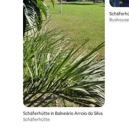
Schäferhü
a
Bushouse
Schäferhütte in Balneário Arroio do Silva
Schäferhütte