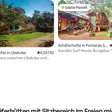
Gäste-Favorit
Beliebter Gäste-Favorit.
Schäferhütte in Pontal do Su
D
l
Aerolito Surf House Bungalow 
tte in Ubatuba
Durchschnittliche Bewertung: 4,53 von 5, 
4,53 (15)
Haus zwischen Ubatuba und
ferhütten mit Sitzbereich im Freien m