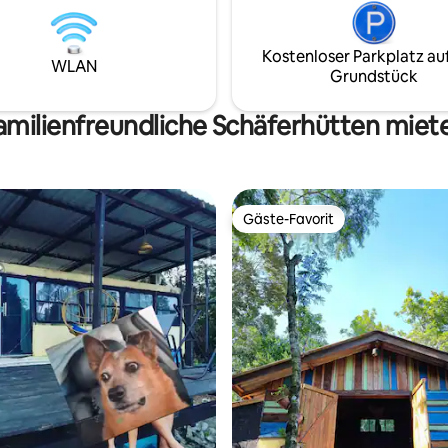
Kostenloser Parkplatz au
WLAN
Grundstück
amilienfreundliche Schäferhütten miet
Gäste-Favorit
Gäste-Favorit