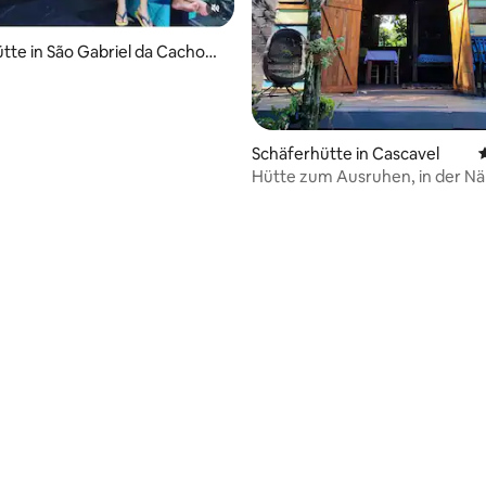
tte in São Gabriel da Cachoeir
Schäferhütte in Cascavel
Hütte zum Ausruhen, in der N
Cascavel PR.