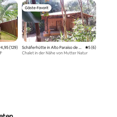
Gäste-Favorit
Gäste-Favorit
urchschnittliche Bewertung: 4,95 von 5, 129 Bewertungen
4,95 (129)
Schäferhütte in Alto Paraíso de G
Durchschnittlich
5 (6)
oiás
🌴
Chalet in der Nähe von Mutter Natur
15 Bewertungen
ieten