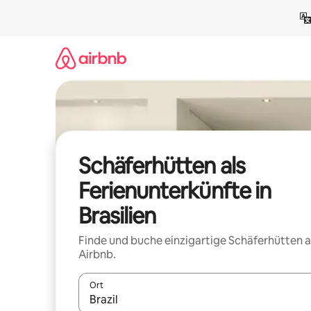
Zu
Inhalten
springen
Schäferhütten als
Ferienunterkünfte in
Brasilien
Finde und buche einzigartige Schäferhütten a
Airbnb.
Ort
Wenn Ergebnisse verfügbar sind, navigiere mit d