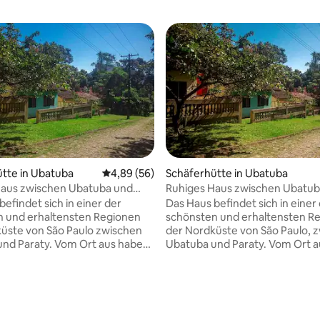
tte in Ubatuba
Durchschnittliche Bewertung: 4,89 von 5, 
4,89 (56)
Schäferhütte in Ubatuba
Haus zwischen Ubatuba und
Ruhiges Haus zwischen Ubatub
Paraty
efindet sich in einer der
Das Haus befindet sich in einer
n und erhaltensten Regionen
schönsten und erhaltensten R
üste von São Paulo zwischen
der Nordküste von São Paulo, 
y. Vom Ort aus haben
Ubatuba und Paraty. Vom Ort 
gute Anbindung an Vila de
Sie einfachen Zugang zum Dor
a, Strände : da Fazenda,
Picinguaba, Strände : die Farm,
batumirim und Ilha das
Ubatumirim und Insel Couves, 
unter anderem
anderem Sehenswürdigkeiten.
digkeiten. Das Haus ist
ist einfach, aber komfortabel