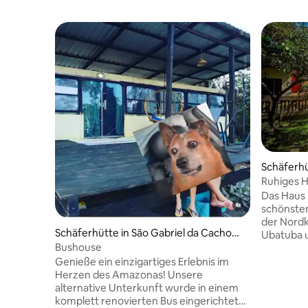
Schäferhü
Ruhiges 
Paraty (3)
Das Haus b
schönste
der Nordk
Schäferhütte in São Gabriel da Cachoeir
Ubatuba und Parat
a
Bushouse
Sie eine 
Picinguab
Genieße ein einzigartiges Erlebnis im
Almada, U
Herzen des Amazonas! Unsere
Couves, 
alternative Unterkunft wurde in einem
Sehenswür
komplett renovierten Bus eingerichtet