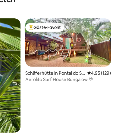
Gäste-Favorit
Beliebter Gäste-Favorit.
Schäferhütte in Pontal do Su
Durchschnittliche Bew
4,95 (129)
l
Aerolito Surf House Bungalow 🌴
 9 Bewertungen