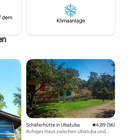
f dem
Klimaanlage
en
Schäferhütte in Ubatuba
Durchschnittliche Be
4,89 (56)
Ruhiges Haus zwischen Ubatuba und
Paraty (3)