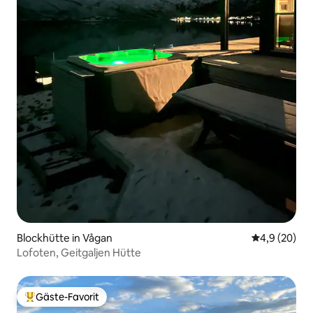
Blockhütte in Vågan
Durchschnitt
4,9 (20)
Lofoten, Geitgaljen Hütte
Gäste-Favorit
Beliebter Gäste-Favorit.