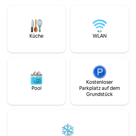
Flughafen-Skybus-Haltestelle in der
gleich, ob du mor
Nähe und Bus. Die große Auswahl an
entlang der Küste
Dienstleistungen, Geschäften und
nahegelegenen Ca
Restaurants, Coles, asiatischem
erkundest oder di
Lebensmittelgeschäft, einem Kino usw.
Geschäftsviertel 
in der Bay Street liegt nur 600 Meter zu
erstklassige Unter
Fuß entfernt. <2 km zu den Stränden
Küche
WLAN
der perfekte Aus
von Port Philip. Sichere Einfahrt für Auto
Aufenthalt.
mit elektrischem Tor und
Fernbedienung. Voll ausgestattet mit
eigenem Aufzug.
Kostenloser
Pool
Parkplatz auf dem
Grundstück