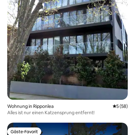
Wohnung in Ripponlea
Durchschni
5 (58)
Alles ist nur einen Katzensprung entfernt!
Gäste-Favorit
Gäste-Favorit