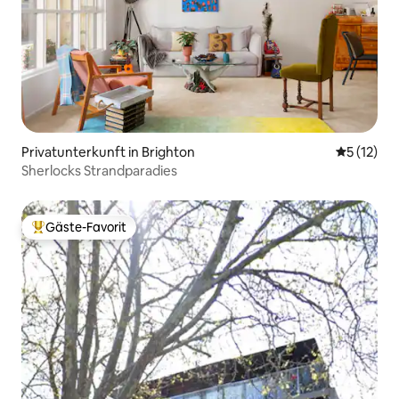
Privatunterkunft in Brighton
Durchschn
5 (12)
Sherlocks Strandparadies
Gäste-Favorit
Beliebter Gäste-Favorit.