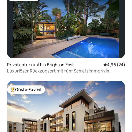
Privatunterkunft in Brighton East
Durchschnittl
4,96 (24)
Luxuriöser Rückzugsort mit fünf Schlafzimmern in
Brighton
Gäste-Favorit
Beliebter Gäste-Favorit.