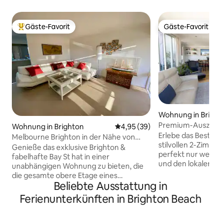
Gäste-Favorit
Gäste-Favorit
Beliebter Gäste-Favorit.
Gäste-Favorit
Wohnung in Brigh
Premium-Auszeit i
Wohnung in Brighton
Durchschnittliche Bewertung: 
4,95 (39)
Erlebe das Beste v
Melbourne Brighton in der Nähe von
stilvollen 2-Zimm
Bahn, Geschäften, Penthouse
Genieße das exklusive Brighton &
perfekt nur weni
fabelhafte Bay St hat in einer
und den lokalen 
unabhängigen Wohnung zu bieten, die
entfernt liegt. D
die gesamte obere Etage eines
Komfort und mod
Beliebte Ausstattung in
historischen Hauses einnimmt. Luftig
konzipiert und ver
und hell, gute Aussicht. 350 m zum
Ferienunterkünften in Brighton Beach
Wohnbereich, eine
Bahnhof North Brighton, 17 min MCG 21
Küche und alles, 
Minuten zum CBD von Melbourne.
erholsamen Aufen