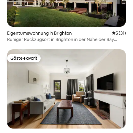
Eigentumswohnung in Brighton
Durchschn
5 (31)
Ruhiger Rückzugsort in Brighton in der Nähe der Bay
Street und des Bahnhofs
Gäste-Favorit
Gäste-Favorit