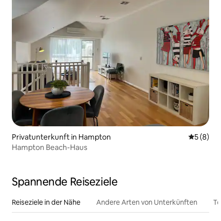
Privatunterkunft in Hampton
Durchschn
5 (8)
Hampton Beach-Haus
Spannende Reiseziele
Reiseziele in der Nähe
Andere Arten von Unterkünften
To