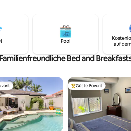
andelt. Du wirst sicherlich zum
ab 5 Jahren sind nur in Begleit
e Place zurückkehren wollen,
Elternteils willkommen. [maxim
 Brisbane bist!!!
Gäste]
Kostenlo
N
Pool
auf dem
Familienfreundliche Bed and Breakfast
vorit
Gäste-Favorit
vorit
Beliebter Gäste-Favorit.