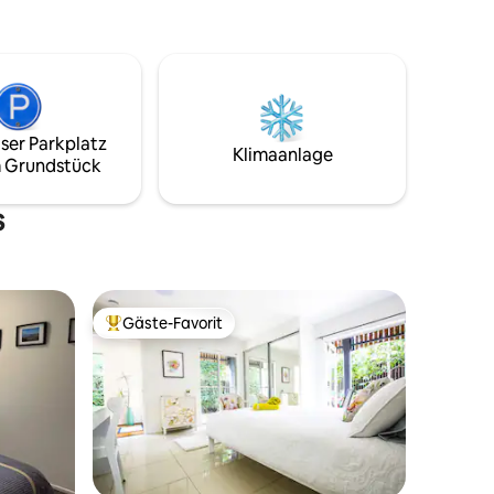
ung eines
hoher Fadenzahl, Entendaunen- und
al 2
Federkissen, Euro-Kissen zum
Aufsetzen, um zu lesen oder Filme auf
deinem Laptop anzusehen – dein
Komfort hat für uns Priorität. Eine
Lavazza-Kaffeepadmaschine mit Pads
ser Parkplatz
sowie Twining-Tees und Snacks werden
Klimaanlage
 Grundstück
bereitgestellt. Das Badezimmer verfügt
über eine große begehbare Dusche für
zwei Personen und Luxus-Handtücher
s
und Pflegeprodukte.
Gäste-Favorit
Beliebter Gäste-Favorit.