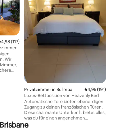
inmitten 
einer si
Spazierg
Restaura
Bauernmarkt. Nur 3 km
Brisbane
und den 
 8 Bewertungen
urchschnittliche Bewertung: 4,98 von 5, 117 Bewertungen
4,98 (117)
Parkland
Wesley Ho
dezimmer
Qld, 3 k
higen
Stadium,
n. Wir
Buschwan
elzimmer,
km zum T
ichere
und Riverwalk. Nur 50
ng zu
Bahn, 1 
ment,
Privatzimmer in Bulimba
Durchschnittliche Bew
4,95 (191)
ghafen 20
Luxus-Bettposition von Heavenly Bed
. Wir
Automatische Tore bieten ebenerdigen
. Der
Zugang zu deinen französischen Türen.
Diese charmante Unterkunft bietet alles,
cht mobile
was du für einen angenehmen
etzt, du
 Brisbane
Aufenthalt benötigst. Von einer
. Kinder
Premium-Matratze, Bettwäsche mit