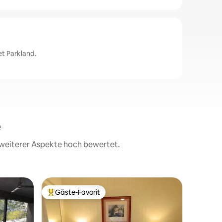
t Parkland.
e
d weiterer Aspekte hoch bewertet.
Gästesui
Gäste-Favorit
Gäste
Beliebter Gäste-Favorit.
Beliebte
Neue, üp
Schlafzi
Herzlich will
unabhäng