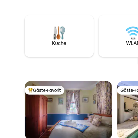
Studium h
beobachten.
Crowcomb
wenn du in
Küche
WLA
Gäste-Favorit
Gäste-Fa
Beliebter Gäste-Favorit.
Gäste-Fa