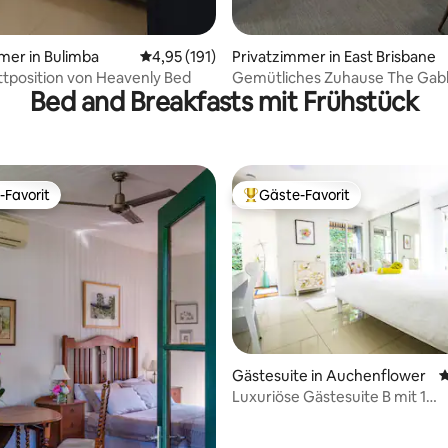
mer in Bulimba
Durchschnittliche Bewertung: 4,95 von 5, 1
4,95 (191)
Privatzimmer in East Brisbane
tposition von Heavenly Bed
Gemütliches Zuhause The Gab
Bed and Breakfasts mit Frühstück
s/Badezimmer
-Favorit
Gäste-Favorit
r Gäste-Favorit.
Beliebter Gäste-Favorit.
Bewertung: 5 von 5, 10 Bewertungen
Gästesuite in Auchenflower
D
Luxuriöse Gästesuite B mit 1
Schlafzimmer am Pool – 3 km 