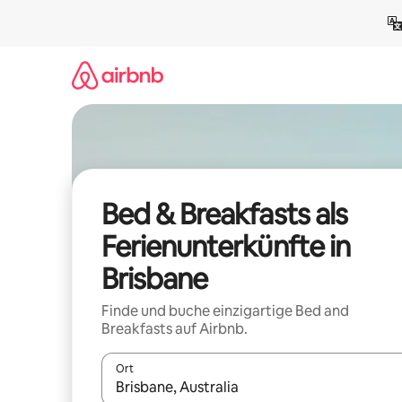
Zu
Inhalten
springen
Bed & Breakfasts als
Ferienunterkünfte in
Brisbane
Finde und buche einzigartige Bed and
Breakfasts auf Airbnb.
Ort
Wenn Ergebnisse verfügbar sind, navigiere mit d