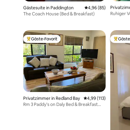
Privatzim
Gästesuite in Paddington
Durchschnittliche Bew
4,96 (85)
Downs
Ruhiger V
The Coach House (Bed & Breakfast)
Geschäft
Gäste-Favorit
Gäste
Beliebter Gäste-Favorit.
Beliebte
Privatzimmer in Redland Bay
Durchschnittliche Bew
4,99 (113)
Rm 3 Paddy's on Daly Bed & Breakfast
Gemeinschaftsbad