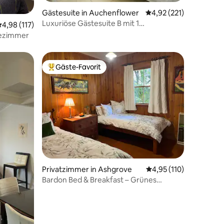
01 Bewertungen
Gästesuite in Auchenflower
Durchschnittliche Bew
4,92 (221)
Luxuriöse Gästesuite B mit 1
urchschnittliche Bewertung: 4,98 von 5, 117 Bewertungen
4,98 (117)
Schlafzimmer am Pool – 3 km zum CBD
dezimmer
Gäste-Favorit
Beliebter Gäste-Favorit.
Privatzimmer in Ashgrove
Durchschnittliche Bew
4,95 (110)
Bardon Bed & Breakfast – Grünes
Zimmer