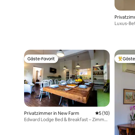
Privatzim
Luxus-Bet
Gäste-Favorit
Gäste
Gäste-Favorit
Beliebte
Privatzimmer in New Farm
Durchschnittliche 
5 (10)
Edward Lodge Bed & Breakfast – Zimmer
mit Kingsize-Bett