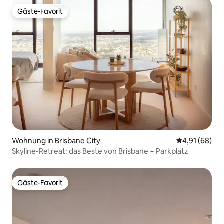
Gäste-Favorit
Gäste-Favorit
Wohnung in Brisbane City
Durchschnitt
4,91 (68)
Skyline-Retreat: das Beste von Brisbane + Parkplatz
Gäste-Favorit
Gäste-Favorit