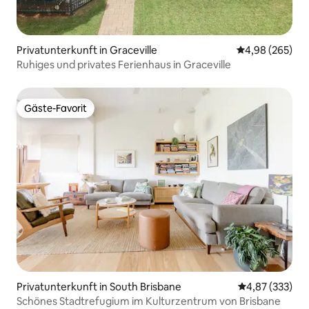
Privatunterkunft in Graceville
Durchschnittli
4,98 (265)
Ruhiges und privates Ferienhaus in Graceville
Gäste-Favorit
Gäste-Favorit
Privatunterkunft in South Brisbane
Durchschnittli
4,87 (333)
Schönes Stadtrefugium im Kulturzentrum von Brisbane