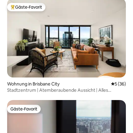
Gäste-Favorit
Beliebter Gäste-Favorit.
Wohnung in Brisbane City
Durchschni
5 (36)
Stadtzentrum | Atemberaubende Aussicht | Alles
fußläufig erreichbar
Gäste-Favorit
Gäste-Favorit