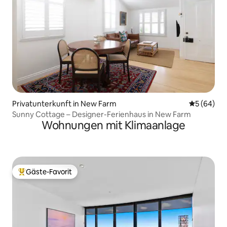
Privatunterkunft in New Farm
Durchschni
5 (64)
Sunny Cottage – Designer-Ferienhaus in New Farm
Wohnungen mit Klimaanlage
Gäste-Favorit
Beliebter Gäste-Favorit.