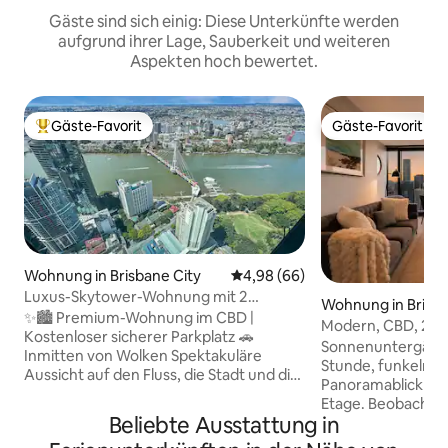
Gäste sind sich einig: Diese Unterkünfte werden
aufgrund ihrer Lage, Sauberkeit und weiteren
Aspekten hoch bewertet.
Gäste-Favorit
Gäste-Favorit
Beliebter Gäste-Favorit.
Gäste-Favorit
Wohnung in Brisbane City
Durchschnittliche Bewertung: 
4,98 (66)
Luxus-Skytower-Wohnung mit 2
Wohnung in Brisba
Schlafzimmern und Blick auf den Fluss |
✨🏙️ Premium-Wohnung im CBD |
Modern, CBD, 2 S
Parkplatz, Platz für 5 Personen
Kostenloser sicherer Parkplatz 🚗
kostenlose Parkpl
Sonnenuntergäng
Inmitten von Wolken Spektakuläre
Atemberaubender B
Stunde, funkelnde
Aussicht auf den Fluss, die Stadt und die
Panoramablick auf 
Bucht von einem luxuriösen
Etage. Beobachte von diesem luxuriösen
Rückzugsort in einem Hochhaus aus 🛏
Beliebte Ausstattung in
Hochhaus-Refugi
Schlafplätze für 5 Personen | 1 x
Brisbanes Geschäft