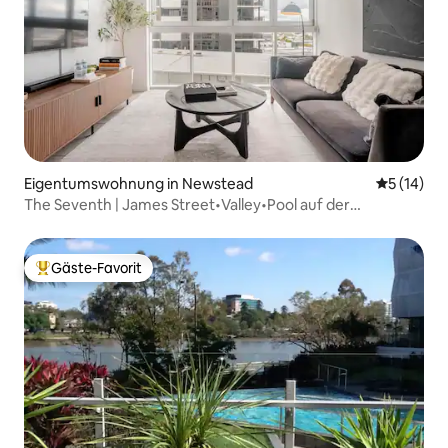
Eigentumswohnung in Newstead
Durchschn
5 (14)
The Seventh | James Street•Valley•Pool auf der
Dachterrasse•Parkplatz
Gäste-Favorit
Beliebter Gäste-Favorit.