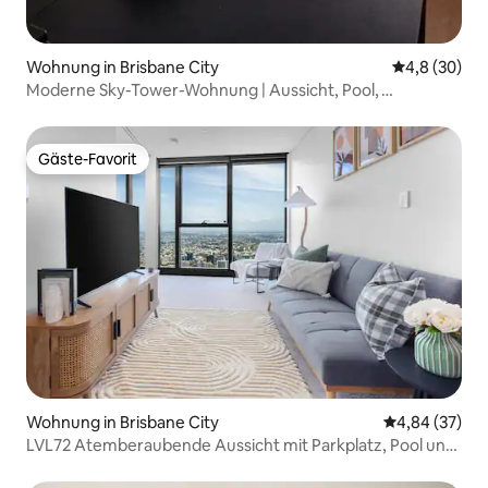
Wohnung in Brisbane City
Durchschnitt
4,8 (30)
Moderne Sky-Tower-Wohnung | Aussicht, Pool,
Schlafplätze für 6 Personen
Gäste-Favorit
Gäste-Favorit
Wohnung in Brisbane City
Durchschnittl
4,84 (37)
LVL72 Atemberaubende Aussicht mit Parkplatz, Pool und
Fitnessraum