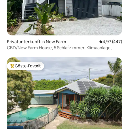
Privatunterkunft in New Farm
Durchschnittli
4,97 (447)
CBD/New Farm House, 5 Schlafzimmer, Klimaanlage,
4 Parkplätze
Gäste-Favorit
Beliebter Gäste-Favorit.