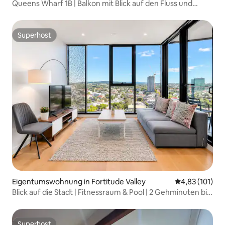
Queens Wharf 1B | Balkon mit Blick auf den Fluss und
Sonnenaufgang
Superhost
Superhost
Eigentumswohnung in Fortitude Valley
Durchschnittl
4,83 (101)
Blick auf die Stadt | Fitnessraum & Pool | 2 Gehminuten bis
zum Zug
Superhost