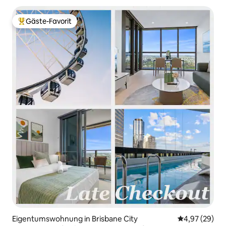
Gäste-Favorit
Beliebter Gäste-Favorit.
Eigentumswohnung in Brisbane City
Durchschnittl
4,97 (29)