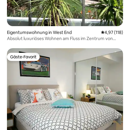
Eigentumswohnung in West End
Durchschnittl
4,97 (118)
Absolut luxuriöses Wohnen am Fluss im Zentrum von
Brisbane
Gäste-Favorit
Gäste-Favorit