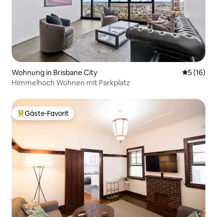
Wohnung in Brisbane City
Durchschn
5 (16)
Himmelhoch Wohnen mit Parkplatz
Gäste-Favorit
Beliebter Gäste-Favorit.