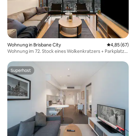
Wohnung in Brisbane City
Durchschnittl
4,85 (67)
Wohnung im 72. Stock eines Wolkenkratzers + Parkplatz,
Pool, Fitnessraum
Superhost
Superhost