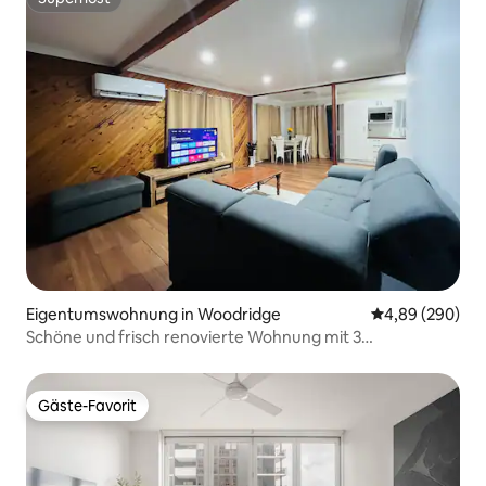
Superhost
Eigentumswohnung in Woodridge
Durchschnittli
4,89 (290)
Schöne und frisch renovierte Wohnung mit 3
Schlafzimmern
Gäste-Favorit
Gäste-Favorit