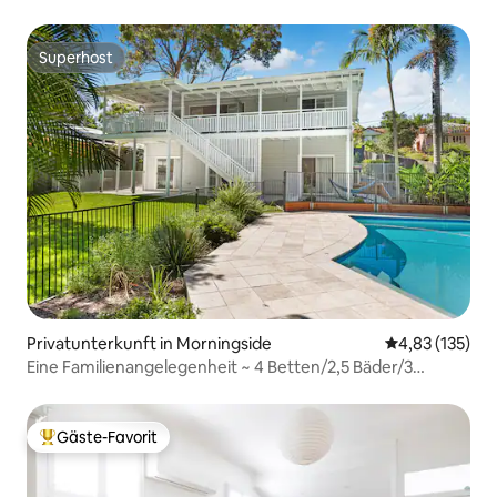
Superhost
Superhost
Privatunterkunft in Morningside
Durchschnittl
4,83 (135)
Eine Familienangelegenheit ~ 4 Betten/2,5 Bäder/3
Autos/Pool!
Gäste-Favorit
Beliebter Gäste-Favorit.