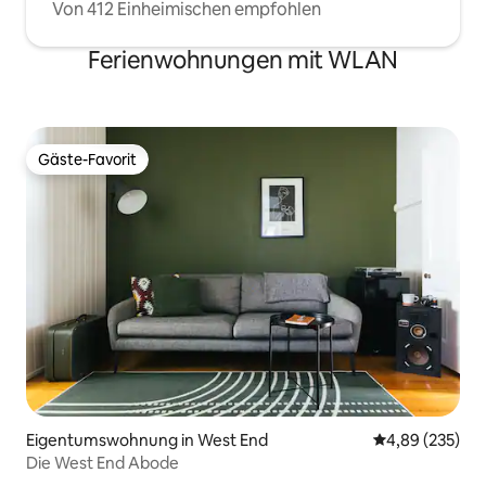
Von 412 Einheimischen empfohlen
Ferienwohnungen mit WLAN
Gäste-Favorit
Gäste-Favorit
Eigentumswohnung in West End
Durchschnittli
4,89 (235)
Die West End Abode