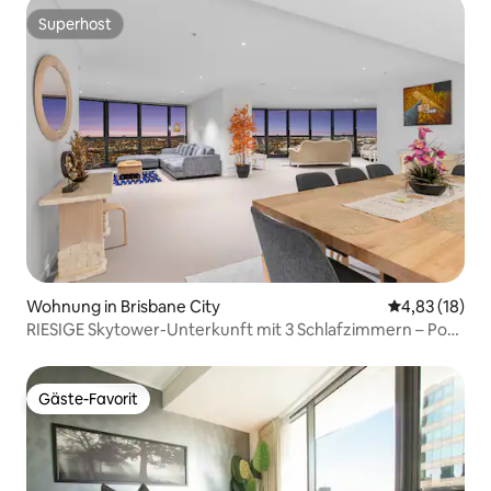
Superhost
Superhost
Wohnung in Brisbane City
Durchschnitt
4,83 (18)
RIESIGE Skytower-Unterkunft mit 3 Schlafzimmern – Pool,
Fitnessraum und Aussicht auf das Geschäftsviertel
Gäste-Favorit
Gäste-Favorit