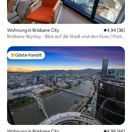
Wohnung in Brisbane City
Durchschnittl
4,94 (36)
Brisbane Skystay - Blick auf die Stadt und den Fluss / Pool
und Fitnessraum
Gäste-Favorit
Beliebter Gäste-Favorit.
Wohnung in Brisbane City
Durchschnittl
4,96 (46)