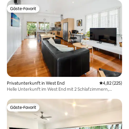
Gäste-Favorit
Gäste-Favorit
Privatunterkunft in West End
Durchschnittli
4,82 (225)
Helle Unterkunft im West End mit 2 Schlafzimmern,
Terrassen, Cafés zu Fuß erreichbar
Gäste-Favorit
Gäste-Favorit