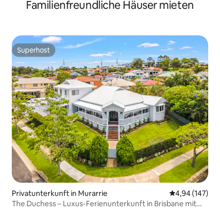
Familienfreundliche Häuser mieten
Balkon & Parkplatz
Superhost
Superhost
Privatunterkunft in Murarrie
Durchschnittli
4,94 (147)
The Duchess – Luxus-Ferienunterkunft in Brisbane mit
Pool