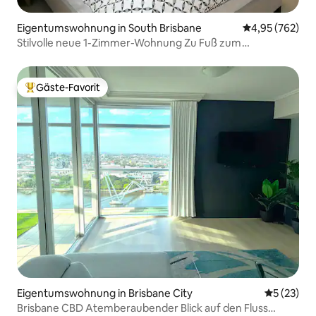
Eigentumswohnung in South Brisbane
Durchschnittli
4,95 (762)
Stilvolle neue 1-Zimmer-Wohnung Zu Fuß zum
Kongresszentrum
Gäste-Favorit
Beliebter Gäste-Favorit.
Eigentumswohnung in Brisbane City
Durchschn
5 (23)
Brisbane CBD Atemberaubender Blick auf den Fluss