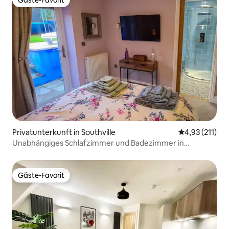
Gäste-Favorit
Gäste-Favorit
Privatunterkunft in Southville
Durchschnittl
4,93 (211)
Unabhängiges Schlafzimmer und Badezimmer in
Southville
Gäste-Favorit
Gäste-Favorit