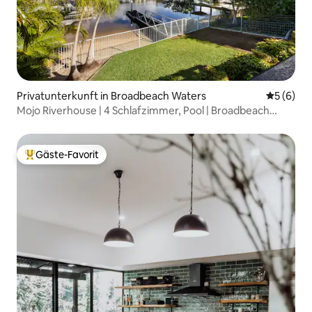
Privatunterkunft in Broadbeach Waters
Durchschn
5 (6)
Mojo Riverhouse | 4 Schlafzimmer, Pool | Broadbeach
Waters
Gäste-Favorit
Beliebter Gäste-Favorit.