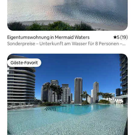
Eigentumswohnung in Mermaid Waters
Durchschn
5 (19)
Sonderpreise – Unterkunft am Wasser für 8 Personen –
Villa Aquila
Gäste-Favorit
Gäste-Favorit