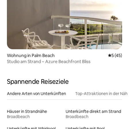
Wohnung in Palm Beach
Durchschn
5 (45)
Studio am Strand ~ Azure Beachfront Bliss
Spannende Reiseziele
Andere Arten von Unterkünften
Top-Attraktionen in der Näh
Häuser in Strandnähe
Unterkünfte direkt am Strand
Broadbeach
Broadbeach
Unterkünfte mit Whirlpool
Unterkünfte mit Pool