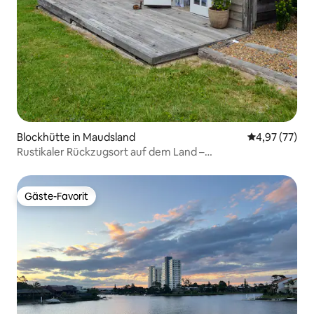
Blockhütte in Maudsland
Durchschnitt
4,97 (77)
Rustikaler Rückzugsort auf dem Land –
Feuerstelle/Außenbad.
Gäste-Favorit
Gäste-Favorit