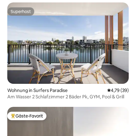
Superhost
Superhost
Wohnung in Surfers Paradise
Durchschnitt
4,79 (39)
Am Wasser 2 Schlafzimmer 2 Bäder Pk, GYM, Pool & Grill
Gäste-Favorit
Beliebter Gäste-Favorit.