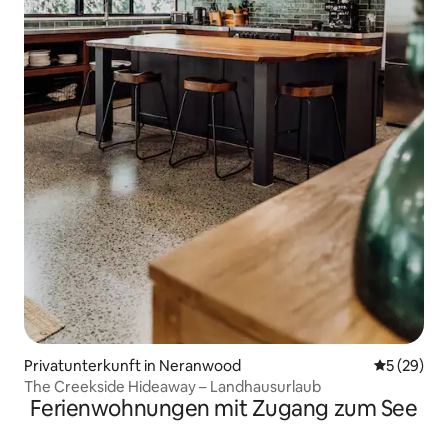
Privatunterkunft in Neranwood
Durchschni
5 (29)
The Creekside Hideaway – Landhausurlaub
Ferienwohnungen mit Zugang zum See