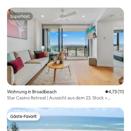
3 oder mehr Schlafzimmern
Superhost
Superhost
Wohnung in Broadbeach
Durchschnitt
4,73 (11)
Star Casino Retreat | Aussicht aus dem 23. Stock +
Komfort
Gäste-Favorit
Gäste-Favorit