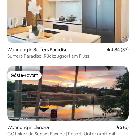
Wohnung in Surfers Paradise
Durchschnittl
4,84 (37)
Surfers Paradise: Rückzugsort am Fluss
Gäste-Favorit
Gäste-Favorit
Wohnung in Elanora
Durchschn
5 (6)
GC Lakeside Sunset Escape | Resort-Unterkunft mit