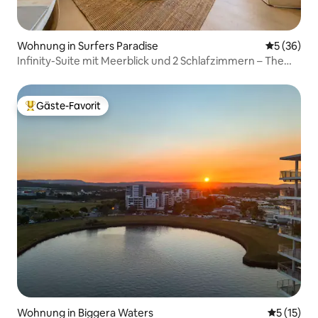
Wohnung in Surfers Paradise
Durchschni
5 (36)
Infinity-Suite mit Meerblick und 2 Schlafzimmern – The
Langham
Gäste-Favorit
Beliebter Gäste-Favorit.
Wohnung in Biggera Waters
Durchschn
5 (15)