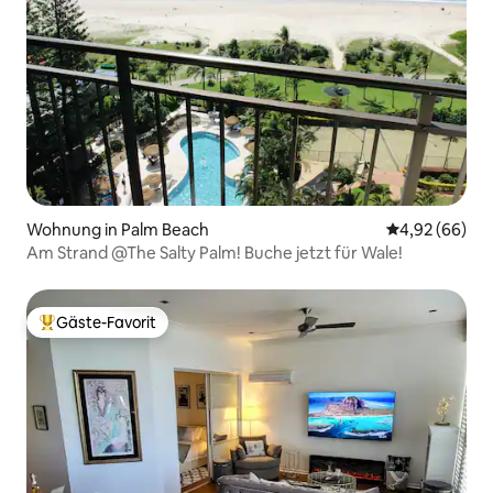
Wohnung in Palm Beach
Durchschnittl
4,92 (66)
Am Strand @The Salty Palm! Buche jetzt für Wale!
Gäste-Favorit
Beliebter Gäste-Favorit.