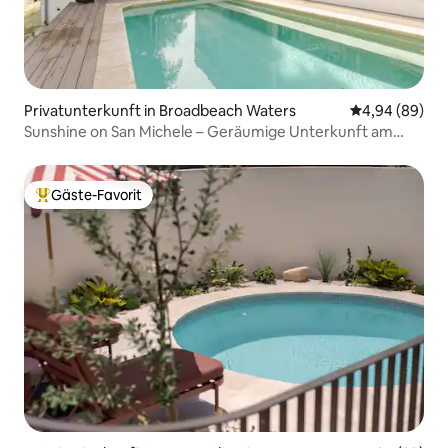
Privatunterkunft in Broadbeach Waters
Durchschnittl
4,94 (89)
Sunshine on San Michele – Geräumige Unterkunft am
Wasser
Gäste-Favorit
Beliebter Gäste-Favorit.