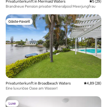
Privatunterkunft in Mermaid Waters
Durchschni
5 (29)
Brandneue Pension privater Mineralpool Meerjungfrau
Gäste-Favorit
Gäste-Favorit
Privatunterkunft in Broadbeach Waters
Durchschnittl
4,89 (28)
Eine luxuriöse Oase am Wasser!
Luxe
Luxe