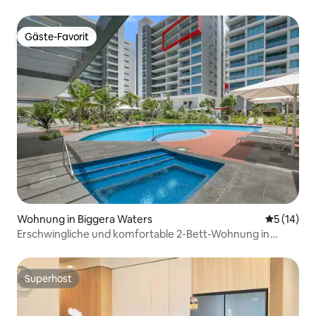
Gäste-Favorit
Gäste-Favorit
Wohnung in Biggera Waters
Durchschn
5 (14)
Erschwingliche und komfortable 2-Bett-Wohnung in
Harbour Town
Superhost
Superhost