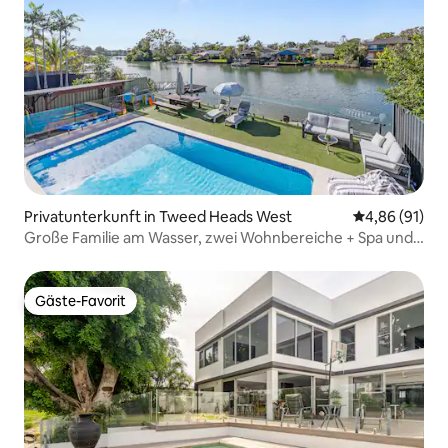
Privatunterkunft in Tweed Heads West
Durchschnitt
4,86 (91)
Große Familie am Wasser, zwei Wohnbereiche + Spa und
Sauna!
Gäste-Favorit
Gäste-Favorit