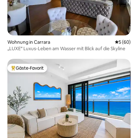
Wohnung in Carrara
Durchschni
5 (60)
„LUXE“ Luxus-Leben am Wasser mit Blick auf die Skyline
Gäste-Favorit
Beliebter Gäste-Favorit.