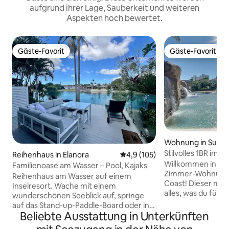
aufgrund ihrer Lage, Sauberkeit und weiteren
Aspekten hoch bewertet.
Gäste-Favorit
Gäste-Favorit
Gäste-Favorit
Gäste-Favorit
Wohnung in Surfer
e
Stilvolles 1BR im 
Reihenhaus in Elanora
Durchschnittliche Bewertung: 
4,9 (105)
ins Hinterland
Willkommen in dein
Familienoase am Wasser – Pool, Kajaks
Zimmer-Wohnung 
Reihenhaus am Wasser auf einem
Coast! Dieser mo
Inselresort. Wache mit einem
alles, was du für 
wunderschönen Seeblick auf, springe
Aufenthalt benöti
auf das Stand-up-Paddle-Board oder ins
gemütlichen Schl
Beliebte Ausstattung in Unterkünften
Kajak (zur Verfügung gestellt) und starte
offenen Wohnberei
mit einer Paddeltour auf dem See in