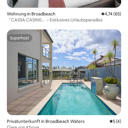
Wohnung in Broadbeach
Durchschnitt
4,74 (65)
『CASSA CASIN0』 – Exklusives Urlaubsparadies
Superhost
Superhost
Privatunterkunft in Broadbeach Waters
Durchsch
5 (4)
Oase von Khove