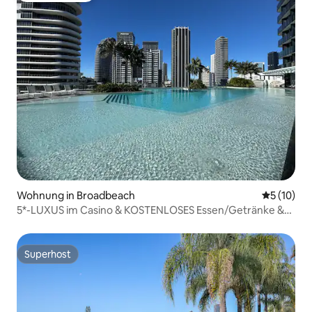
Wohnung in Broadbeach
Durchschn
5 (10)
5*-LUXUS im Casino & KOSTENLOSES Essen/Getränke &
Reinigung Private Eckaussichten
Superhost
Superhost