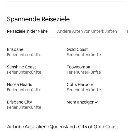
Spannende Reiseziele
Reiseziele in der Nähe
Andere Arten von Unterkünften
To
Brisbane
Gold Coast
Ferienunterkünfte
Ferienunterkünfte
Sunshine Coast
Toowoomba
Ferienunterkünfte
Ferienunterkünfte
Noosa Heads
Coffs Harbour
Ferienunterkünfte
Ferienunterkünfte
Brisbane City
Mehr anzeigen
Ferienunterkünfte
Airbnb
Australien
Queensland
City of Gold Coast