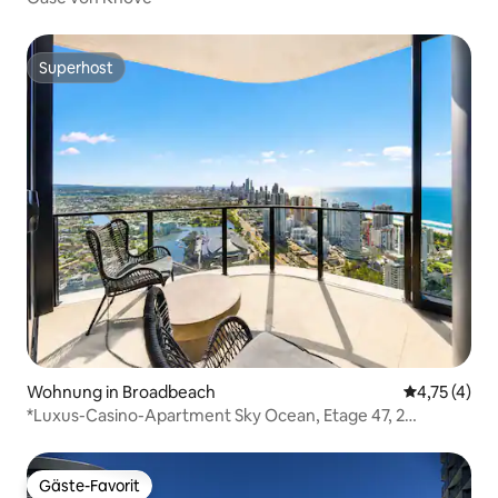
Superhost
Superhost
Wohnung in Broadbeach
Durchschnit
4,75 (4)
*Luxus-Casino-Apartment Sky Ocean, Etage 47, 2
Schlafzimmer, 2 Bäder, NF
Gäste-Favorit
Gäste-Favorit