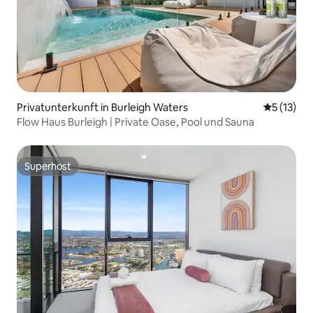
Privatunterkunft in Burleigh Waters
Durchschn
5 (13)
Flow Haus Burleigh | Private Oase, Pool und Sauna
Superhost
Superhost