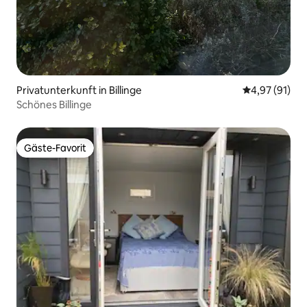
Privatunterkunft in Billinge
Durchschnitt
4,97 (91)
Schönes Billinge
Gäste-Favorit
Gäste-Favorit