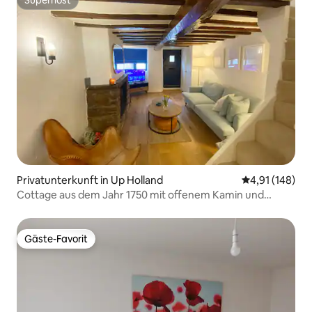
Superhost
Superhost
Privatunterkunft in Up Holland
Durchschnittl
4,91 (148)
Cottage aus dem Jahr 1750 mit offenem Kamin und
Balken
Gäste-Favorit
Gäste-Favorit