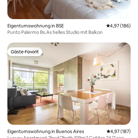
Eigentumswohnung in BSE
Durchschnittli
4,97 (186)
Punto Palermo Bs.As helles Studio mit Balkon
Gäste-Favorit
Gäste-Favorit
Eigentumswohnung in Buenos Aires
Durchschnittl
4,97 (187)
Luxury Apartment 2bed/2bath 109m2 Cañitas 24/7 sec