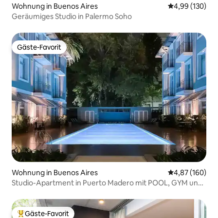
Wohnung in Buenos Aires
Durchschnittli
4,99 (130)
Geräumiges Studio in Palermo Soho
Gäste-Favorit
Gäste-Favorit
Wohnung in Buenos Aires
Durchschnittli
4,87 (160)
Studio-Apartment in Puerto Madero mit POOL, GYM und
SPA
Gäste-Favorit
Beliebter Gäste-Favorit.