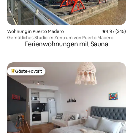
Wohnung in Puerto Madero
Durchschnittli
4,97 (245)
Gemütliches Studio im Zentrum von Puerto Madero
Ferienwohnungen mit Sauna
Gäste-Favorit
Beliebter Gäste-Favorit.