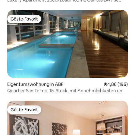
Gäste-Favorit
Gäste-Favorit
Eigentumswohnung in ABF
Durchschnittli
4,86 (196)
Quartier San Telmo, 15. Stock, mit Annehmlichkeiten und
Aussicht!
Gäste-Favorit
Gäste-Favorit