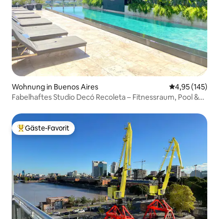
Wohnung in Buenos Aires
Durchschnittl
4,95 (145)
Fabelhaftes Studio Decó Recoleta – Fitnessraum, Pool &
Spa
Gäste-Favorit
Beliebter Gäste-Favorit.