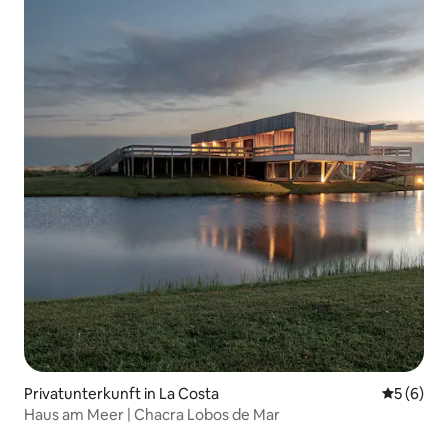
Privatunterkunft in La Costa
Durchschn
5 (6)
Haus am Meer | Chacra Lobos de Mar