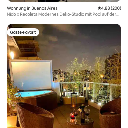
Wohnung in Buenos Aires
Durchschnittli
4,88 (200)
Nido x Recoleta Modernes Deko-Studio mit Pool auf der
Dachterrasse
Gäste-Favorit
Gäste-Favorit