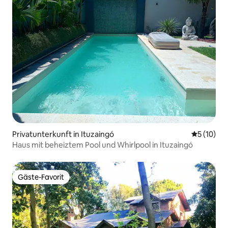
Privatunterkunft in Ituzaingó
Durchschn
5 (10)
Haus mit beheiztem Pool und Whirlpool in Ituzaingó
Gäste-Favorit
Gäste-Favorit