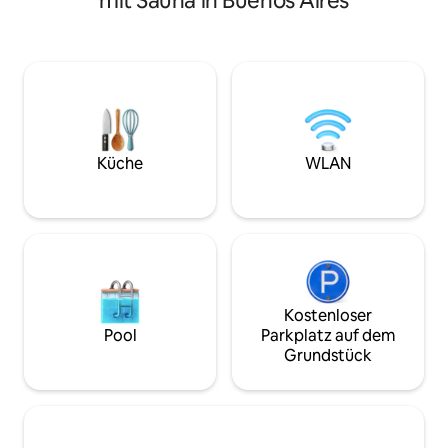
mit Sauna in Buenos Aires
allen Verkehrsmitteln in Reichweite
Check-in: 14:00 U
kannst du in wenigen Tagen die ganze
Uhr. Bei Buchung
Stadt kennenlernen. Und wenn du
Vortag ist ein Che
zurückkommst, kannst du dich im
Uhr möglich. Ein 
Whirlpool des Spas und im Fitnessstudio
Mitternacht und 8
erholen. Fragen Sie uns nach dem
möglich. Bei Zwei
Massageservice! Verpassen Sie nicht die
lass es uns bitte w
ausgezeichnete Küche und das
buchst. Bei Bedarf
pulsierende Nachtleben des Viertels...
Gepäck nach 9:00
Küche
WLAN
Fragen Sie nach unserem
Transferservice!
Kostenloser
Pool
Parkplatz auf dem
Grundstück