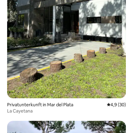
Privatunterkunft in Mar del Plata
Durchschnitt
4,9 (30)
La Cayetana