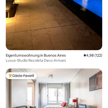
Eigentumswohnung in Buenos Aires
Durchschnittl
4,98 (122)
Luxus-Studio Recoleta Deco Armani
Gäste-Favorit
Beliebter Gäste-Favorit.