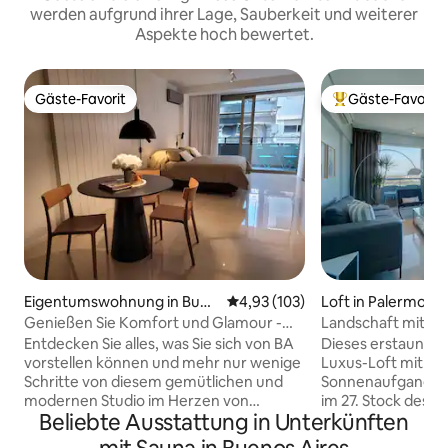
werden aufgrund ihrer Lage, Sauberkeit und weiterer
Aspekte hoch bewertet.
Gäste-Favorit
Gäste-Favorit
Gäste-Favorit
Beliebter Gäste-F
Eigentumswohnung in Buen
Durchschnittliche Bewertung: 4
4,93 (103)
Loft in Palermo
os Aires
Genießen Sie Komfort und Glamour -
Landschaft mit Flu
Studio Armani Casa
2 Schlafzimmer 
Entdecken Sie alles, was Sie sich von BA
Dieses erstaunlic
vorstellen können und mehr nur wenige
Luxus-Loft mit 2 
Schritte von diesem gemütlichen und
Sonnenaufgang und
modernen Studio im Herzen von
im 27. Stock des 
Beliebte Ausstattung in Unterkünften
Recoleta entfernt. Bereite dir ein gutes
Palermo Uno Hoch
Frühstück zu, bevor du aufbrichst! Mit
Stil und Licht ble