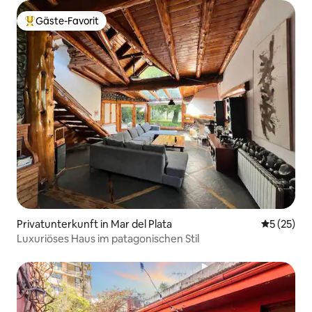
Gäste-Favorit
Beliebter Gäste-Favorit.
Privatunterkunft in Mar del Plata
Durchschn
5 (25)
Luxuriöses Haus im patagonischen Stil