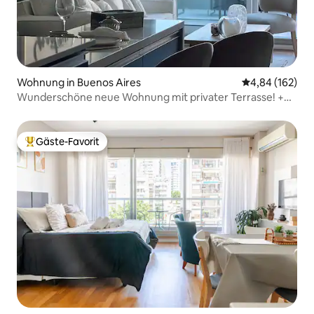
Wohnung in Buenos Aires
Durchschnittli
4,84 (162)
Wunderschöne neue Wohnung mit privater Terrasse! +
Pool
Gäste-Favorit
Beliebter Gäste-Favorit.