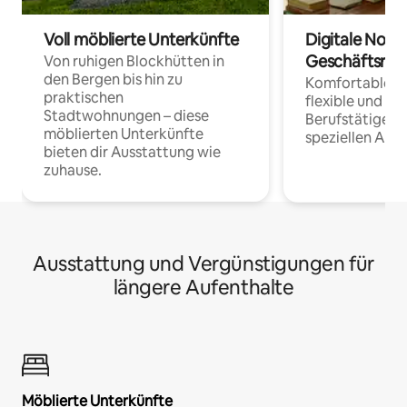
Voll möblierte Unterkünfte
Digitale Noma
Geschäftsrei
Von ruhigen Blockhütten in
den Bergen bis hin zu
Komfortable Un
praktischen
flexible und o
Stadtwohnungen – diese
Berufstätige 
möblierten Unterkünfte
speziellen Arbe
bieten dir Ausstattung wie
zuhause.
Ausstattung und Vergünstigungen für
längere Aufenthalte
Möblierte Unterkünfte