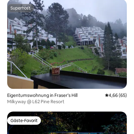
Superhost
Superhost
Eigentumswohnung in Fraser's Hill
Durchschnittl
4,66 (65)
Milkyway @ L62 Pine Resort
Gäste-Favorit
Gäste-Favorit