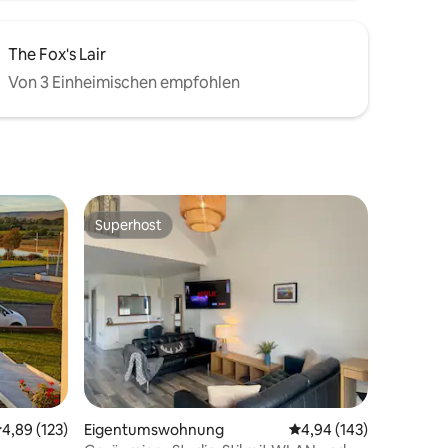
The Fox's Lair
Von 3 Einheimischen empfohlen
Superhost
Superhost
16 Bewertungen
urchschnittliche Bewertung: 4,89 von 5, 123 Bewertungen
4,89 (123)
Eigentumswohnung
Durchschnittliche Bew
4,94 (143)