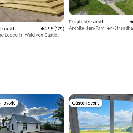
Privatunterkunft
D
Architekten-Familien-Strandha
erkunft
Durchschnittliche Bewertung: 4,98 von 5, 1
4,98 (179)
Dooey, Hunde ok
ne Lodge im Wald von Castle
ertung: 4,89 von 5, 35 Bewertungen
-Favorit
Gäste-Favorit
r Gäste-Favorit.
Gäste-Favorit