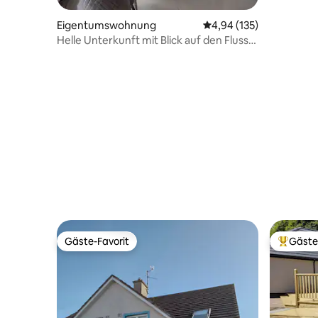
Co. Sligo.
Eigentumswohnung
Durchschnittliche Bewe
4,94 (135)
Helle Unterkunft mit Blick auf den Fluss
im Zentrum von Sligo
Gäste-Favorit
Gäste
Gäste-Favorit
Beliebte