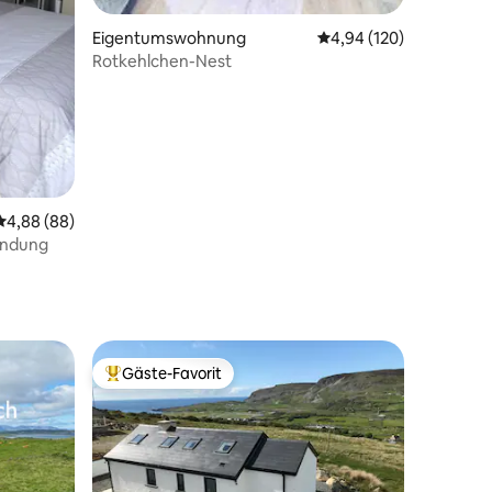
Eigentumswohnung
Durchschnittliche Bew
4,94 (120)
Rotkehlchen-Nest
Durchschnittliche Bewertung: 4,88 von 5, 88 Bewertungen
4,88 (88)
ündung
Gäste-Favorit
Beliebter Gäste-Favorit.