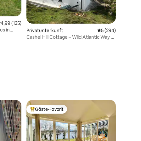
urchschnittliche Bewertung: 4,99 von 5, 135 Bewertungen
4,99 (135)
us in
79 Bewertungen
Privatunterkunft
Durchschnittliche 
5 (294)
Cashel Hill Cottage – Wild Atlantic Way –
Meerblick
Gäste-Favorit
Beliebter Gäste-Favorit.