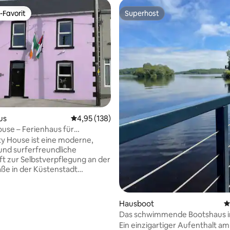
-Favorit
Superhost
r Gäste-Favorit.
Superhost
rtung: 4,99 von 5, 154 Bewertungen
us
Durchschnittliche Bewertung: 4,95 von 5, 1
4,95 (138)
ouse – Ferienhaus für
Surfer am Meer
ty House ist eine moderne,
 und surferfreundliche
t zur Selbstverpflegung an der
ße in der Küstenstadt
am Wild Atlantic Way. Dieses
5 Schlafzimmern befindet sich
he der Strände von Bundoran.
Hausboot
D
schoss ist rollstuhlgerecht:
Das schwimmende Bootshaus i
sszimmer, voll ausgestattete
Carrickreagh FP250
Ein einzigartiger Aufenthalt a
oppelschlafzimmer mit