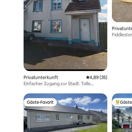
Privatunt
Fiddlesto
Caldwell
Privatunterkunft
Durchschnittliche Bew
4,89 (35)
Einfacher Zugang zur Stadt. Tolle
Aussicht.
Gäste-Favorit
Gäste
Gäste-Favorit
Beliebte