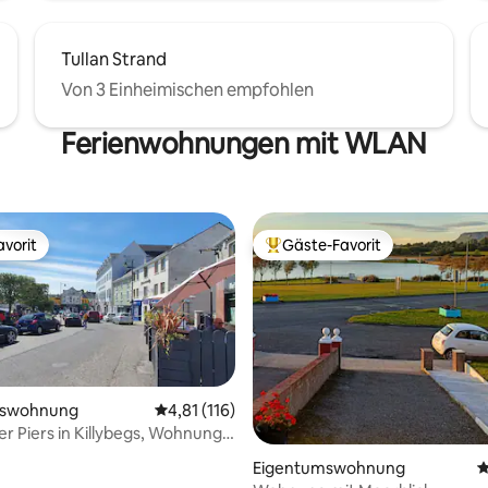
Tullan Strand
Von 3 Einheimischen empfohlen
Ferienwohnungen mit WLAN
vorit
Gäste-Favorit
vorit
Beliebter Gäste-Favorit.
mswohnung
Durchschnittliche Bewertung: 4,81 von 5, 1
4,81 (116)
 Piers in Killybegs, Wohnung
zentrum
Eigentumswohnung
D