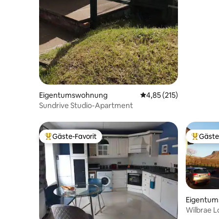
Eigentumswohnung
Durchschnittliche Bewe
4,85 (215)
Sundrive Studio-Apartment
Gäste-Favorit
Gäste
Beliebter Gäste-Favorit.
Beliebte
Eigentu
Wilbrae 