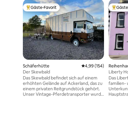
Gäste-Favorit
Gäste
Beliebter Gäste-Favorit.
Beliebte
Schäferhütte
Durchschnittliche Bewe
4,99 (154)
Reihenha
Der Skewbald
Liberty H
Familien/
Das Skewbald befindet sich auf einem
Das Liber
erhöhten Gelände auf Ackerland, das zu
familien-
einem privaten Reitgrundstück gehört.
Unterkunf
Unser Vintage-Pferdetransporter wurde
Hauptstra
in einen gemütlichen, luxuriösen und
Bundoran 
ruhigen Raum umgewandelt. Es genießt
Haus mit 
den Blick auf das ländliche Ackerland von
in der Nä
Fermanagh und den Berg Cuilagh. Da es
Das Erdge
sich um ein privates Reitgrundstück
Lounge, E
handelt, besteht die Möglichkeit, einen
Küche, D