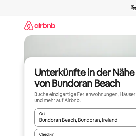
Zu
Inhalten
springen
Unterkünfte in der Nähe
von Bundoran Beach
Buche einzigartige Ferienwohnungen, Häuser
und mehr auf Airbnb.
Ort
Wenn Ergebnisse verfügbar sind, navigiere mit d
Check-in