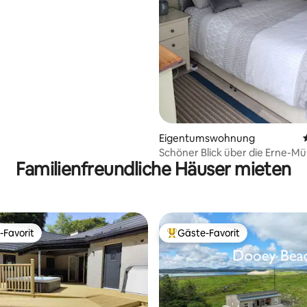
rtung: 4,94 von 5, 135 Bewertungen
Eigentumswohnung
Schöner Blick über die Erne-M
Familienfreundliche Häuser mieten
-Favorit
Gäste-Favorit
r Gäste-Favorit.
Beliebter Gäste-Favorit.